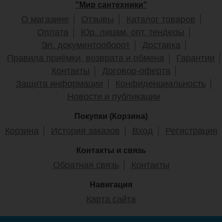
Крышка может поломаться
"Мир сантехники"
Может сломаться микролифт
Сиденье со временем может пожелтеть, между тем
О магазине
Отзывы
Каталог товаров
сам унитаз останется белым.
Оплата
Юр. лицам, опт, тендеры
Эл. документооборот
Доставка
Крышка-сиденье для
Крышка-сиденье для
Правила приёмки, возврата и обмена
Гарантии
унитаза Haro"Bermuda",
унитаза Haro Cedo Carolina
Контакты
Договор-оферта
пластиковое крепление,
Beach
термопласт, черное
Защита информации
Конфиденциальность
Новости и публикации
Покупки (Корзина)
2 500
5 300
Корзина
История заказов
Вход
Регистрация
Подробнее
Подробнее
Контакты и связь
Обратная связь
Контакты
Длина унитаза
- расстояние от крепления до
передней части унитаза.
Ширину унитаза
- расстояние от края до края в
Навигация
самом широком месте внешней части унитаза.
Карта сайта
Расстояние между отверстиями
крепления
крышки-сиденья от центра до центра отверстия.
Крышка-сиденье для
Крышка-сиденье для