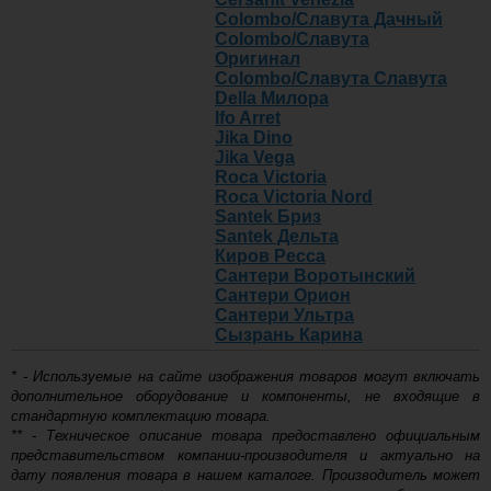
6 375
Colombo/Славута Дачный
5 100
Крышка-сиденье для унитаза
Colombo/Славута
Фавос с микролифтом
Оригинал
-
Colombo/Славута Славута
Крышка-сиденье для
Della Милора
унитаза Фавос с
+
Ifo Arret
микролифтом белая
Jika Dino
Купить
Jika Vega
Roca Victoria
4 063
Roca Victoria Nord
3 250
Крышка-сиденье для унитаза
Santek Бриз
Каладон со стальным креплением
Santek Дельта
-
Киров Ресса
Крышка-сиденье для
Сантери Воротынский
унитаза Каладон со
+
Сантери Орион
стальным креплением
Сантери Ультра
Купить
Сызрань Карина
3 500
* - Используемые на сайте изображения товаров могут включать
дополнительное оборудование и компоненты, не входящие в
-
стандартную комплектацию товара.
Крышка-сиденье для унитаза
** - Техническое описание товара предоставлено официальным
Santek Бриз
+
представительством компании-производителя и актуально на
дату появления товара в нашем каталоге. Производитель может