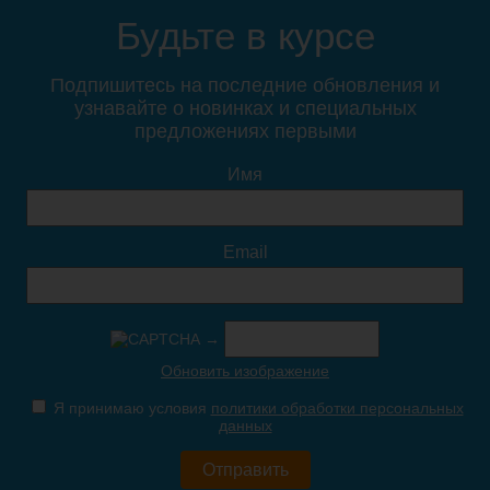
унитаза Haro Comino со
унитаза Haro ProCasa
Будьте в курсе
съёмной детской вставкой
дюропласт микролифт
Подпишитесь на последние обновления и
узнавайте о новинках и специальных
предложениях первыми
6 700
4 650
Имя
Подробнее
Подробнее
Email
→
Крышка-сиденье для
Крышка-сиденье для
Обновить изображение
унитаза Селект дюропласт
унитаза Фавос с
микролифтом
Я принимаю условия
политики обработки персональных
данных