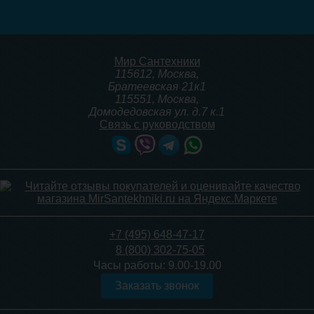
2 500
5 100
Подробнее
Подробнее
Мир Сантехники
115612
,
Москва
,
Братеевская 21к1
115551
,
Москва
,
Домодедовская ул. д.7 к.1
Связь с руководством
Крышка-сиденье для
Крышка-сиденье для
унитаза Каладон со
унитаза Santek Бриз
стальным креплением
сверху
спереди
3 250
3 500
+7 (495) 648-47-17
8 (800) 302-75-05
Подробнее
Подробнее
Часы работы:
9.00-19.00
Заказать звонок