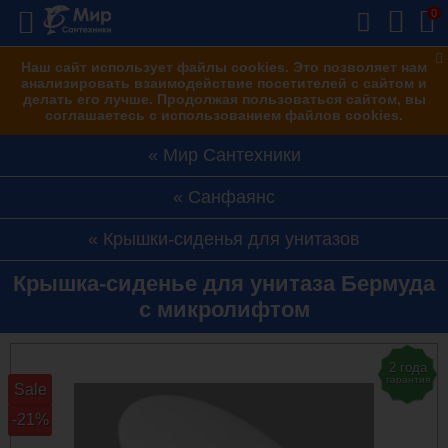
0
Наш сайт использует файлы cookies. Это позволяет нам
анализировать взаимодействие посетителей с сайтом и
делать его лучше. Продолжая пользоваться сайтом, вы
соглашаетесь с использованием файлов cookies.
Мир Сантехники
Санфаянс
Крышки-сиденья для унитазов
Крышка-сиденье для унитаза Бермуда
с микролифтом
2 года
гарантия
Sale
-21%