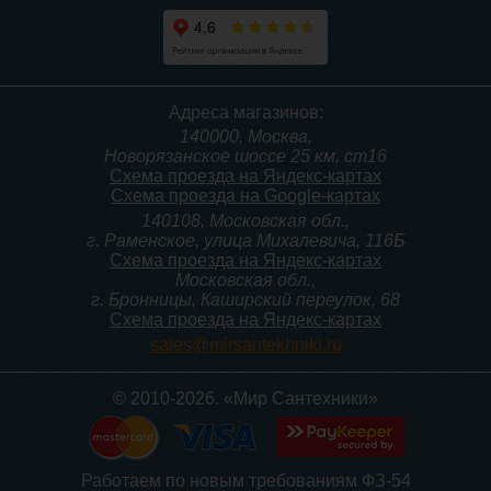
Крышка-сиденье для
Крышка-сиденье для
Адреса магазинов:
унитаза Корадо с
унитаза Перка с
140000, Москва,
микролифтом
микролифтом
Новорязанское шоссе 25 км, ст16
Схема проезда на Яндекс-картах
Схема проезда на Google-картах
140108, Московская обл.,
4 900
3 700
г. Раменское, улица Михалевича, 116Б
Схема проезда на Яндекс-картах
Московская обл.,
Подробнее
Подробнее
г. Бронницы, Каширский переулок, 68
Схема проезда на Яндекс-картах
sales@mirsantekhniki.ru
© 2010-2026. «Мир Сантехники»
Крышка-сиденье для
Крышка-сиденье для
Работаем по новым требованиям ФЗ-54
унитаза Океан со стальным
унитаза Балтик со стальным