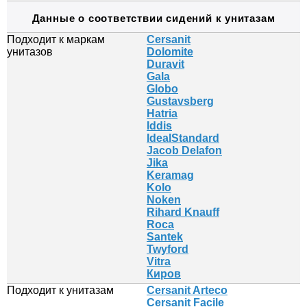
Данные о соответствии сидений к унитазам
Подходит к маркам
Cersanit
унитазов
Dolomite
Duravit
Gala
Globo
Gustavsberg
Hatria
Iddis
IdealStandard
Jacob Delafon
Jika
Keramag
Kolo
Noken
Rihard Knauff
Roca
Santek
Twyford
Vitra
Киров
Подходит к унитазам
Cersanit Arteco
Cersanit Facile