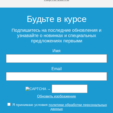
5 350
5 350
Будьте в курсе
Подробнее
Подробнее
Подпишитесь на последние обновления и
узнавайте о новинках и специальных
предложениях первыми
Имя
Крышка-сиденье для
Крышка-сиденье для
унитаза Зунд с
унитаза Селект дюропласт
Email
микролифтом
сверху
→
спереди
5 100
2 500
Обновить изображение
Подробнее
Подробнее
Я принимаю условия
политики обработки персональных
данных