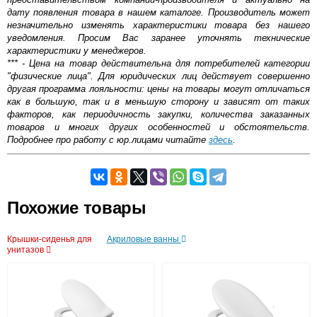
дату появления товара в нашем каталоге. Производитель может
незначительно изменять характеристики товара без нашего
уведомления. Просим Вас заранее уточнять технические
характеристики у менеджеров.
*** - Цена на товар действительна для потребителей категории
"физические лица". Для юридических лиц действует совершенно
другая программа лояльности: цены на товары могут отличаться
как в большую, так и в меньшую сторону и зависят от таких
факторов, как периодичность закупки, количества заказанных
товаров и многих других особенностей и обстоятельств.
Подробнее про работу с юр.лицами читайте
здесь
.
Самовывоз.
Форма подбора крышки-
Похожие товары
сиденья для унитаза
Оставьте отзыв
Gustavsberg Nordic
Santek Бореаль
В наше время существует более десятка вариаций
Возможные способы оплаты:
Крышки-сиденья для
Акриловые ванны
Gustavsberg Perl
сидений-крышек для унитаза. На первый взгляд, они,
Доставка сантехники по Москве и Московской области
унитазов
IdealStandard Connect
пожалуй, ничем не отличаются друг от друга, но если
Наличный расчёт
IdealStandard Ocean Junior
более детально углубиться в этом вопросе, то между
Банковской картой на сайте в режиме реального
IdealStandard Ocean
разными видами сидений существует множество
времени
Roca Meridian
различий. Рассмотрим несколько основных типов
Банковской картой при получении товара как при
Jacob Delafon Odeon
крышек-сидений.
доставке, так и самовывозом