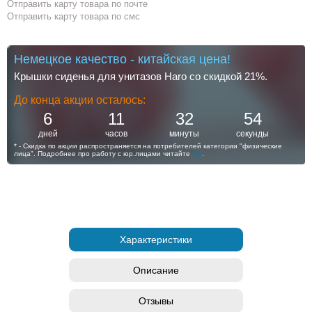
Отправить карту товара по почте
Отправить карту товара по смс
Немецкое качество - китайская цена!
Крышки сиденья для унитазов Haro со скидкой 21%.
До конца акции осталось:
6
11
32
54
дней
часов
минуты
секунды
* - Скидка по акции распространяется на потребителей категории "физические
лица". Подробнее про работу с юр.лицами читайте
тут
.
Характеристики
Описание
Отзывы