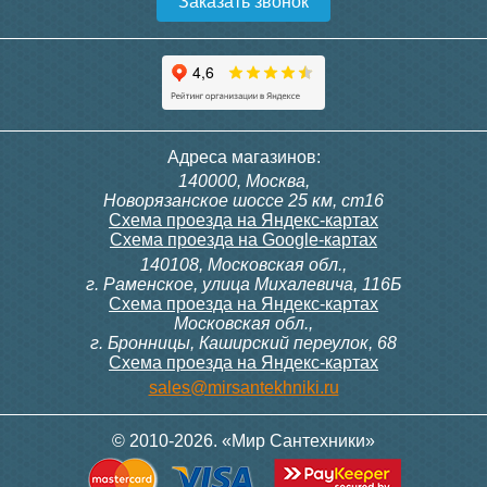
Заказать звонок
Крышка-сиденье для
Крышка-сиденье для
унитаза Малибу со
унитаза Santek Анимо
стальным креплением
3 350
2 500
Адреса магазинов:
140000, Москва,
Подробнее
Подробнее
Новорязанское шоссе 25 км, ст16
Схема проезда на Яндекс-картах
Схема проезда на Google-картах
140108, Московская обл.,
г. Раменское, улица Михалевича, 116Б
Схема проезда на Яндекс-картах
Московская обл.,
г. Бронницы, Каширский переулок, 68
Схема проезда на Яндекс-картах
Крышка-сиденье для
sales@mirsantekhniki.ru
унитаза Santek Сенатор
Форма подбора крышки-сиденья для унитаза
© 2010-2026. «Мир Сантехники»
Отправьте
ссылке