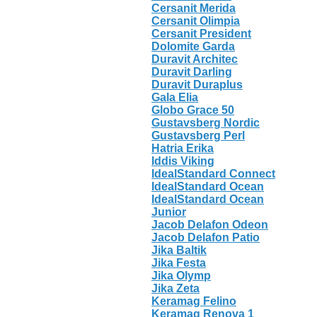
Cersanit Merida
Cersanit Olimpia
Cersanit President
Dolomite Garda
Duravit Architec
Duravit Darling
Duravit Duraplus
Gala Elia
Globo Grace 50
Gustavsberg Nordic
Gustavsberg Perl
Hatria Erika
Iddis Viking
IdealStandard Connect
IdealStandard Ocean
IdealStandard Ocean
Junior
Jacob Delafon Odeon
Jacob Delafon Patio
Jika Baltik
Jika Festa
Jika Olymp
Jika Zeta
Keramag Felino
Keramag Renova 1