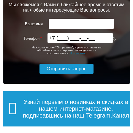
Мы свяжемся с Вами в ближайшее время и ответим
Крышка может поломаться
на любые интересующие Вас вопросы.
Может сломаться микролифт
1 450
Сиденье со временем может пожелтеть, между тем
Ваше имя
сам унитаз останется белым.
Подробнее
Телефон
Крышка-сиденье для
Крышка-сиденье для
Нажимая кнопку "Отправить", я даю согласие на
унитаза Haro"Bermuda",
унитаза Haro Cedo Carolina
обработку своих персональных данных в
пластиковое крепление,
Beach
соответствии с
Условиями
.
термопласт, черное
2 500
5 300
Подробнее
Подробнее
Узнай первым о новинках и скидках в
нашем интернет-магазине,
Длина унитаза
- расстояние от крепления до
передней части унитаза.
подписавшись на наш Telegram.Канал
Ширину унитаза
- расстояние от края до края в
самом широком месте внешней части унитаза.
Расстояние между отверстиями
крепления