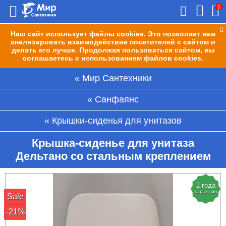
0
Наш сайт использует файлы cookies. Это позволяет нам
анализировать взаимодействие посетителей с сайтом и
делать его лучше. Продолжая пользоваться сайтом, вы
соглашаетесь с использованием файлов cookies.
Мир Сантехники
Санфаянс
Крышки-сиденья для унитазов
Крышка-сиденье для унитаза
Дельтано со стальным креплением
2 года
гарантия
Sale
-21%