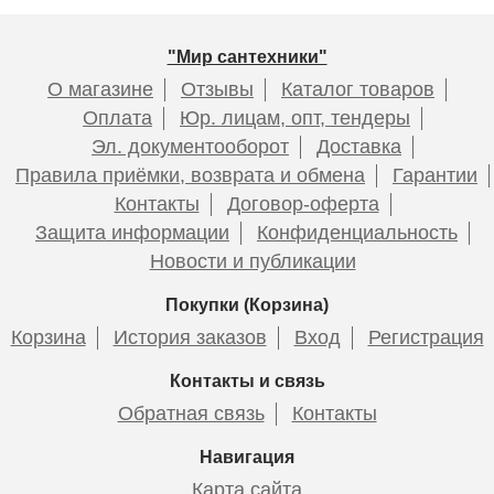
крышки-сиденья от центра до центра отверстия.
Крышка-сиденье для
Крышка-сиденье для
унитаза Haro Comino со
унитаза Haro ProCasa
"Мир сантехники"
съёмной детской вставкой
дюропласт микролифт
О магазине
Отзывы
Каталог товаров
Оплата
Юр. лицам, опт, тендеры
Эл. документооборот
Доставка
6 700
4 650
Правила приёмки, возврата и обмена
Гарантии
Контакты
Договор-оферта
Подробнее
Подробнее
Защита информации
Конфиденциальность
Новости и публикации
Покупки (Корзина)
Корзина
История заказов
Вход
Регистрация
Контакты и связь
Крышка-сиденье для
Крышка-сиденье для
Обратная связь
Контакты
унитаза Haro Tablas Slim
унитаза Haro Move
дюропласт микролифт
дюропласт микролифт
Навигация
Карта сайта