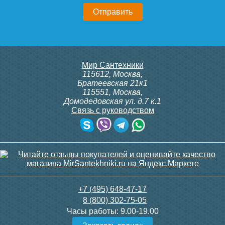
Крышка-сиденье для
Крышка-сиденье для
Мир Сантехники
унитаза Фавос с
унитаза Каладон со
115612
,
Москва
,
микролифтом
стальным креплением
Братеевская 21к1
115551
,
Москва
,
Домодедовская ул. д.7 к.1
Связь с руководством
5 100
3 250
Подробнее
Подробнее
+7 (495) 648-47-17
8 (800) 302-75-05
Часы работы:
9.00-19.00