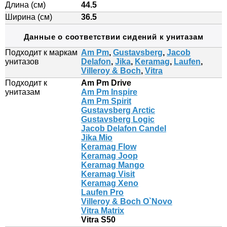
Длина (см)
44.5
Ширина (см)
36.5
Данные о соответствии сидений к унитазам
Подходит к маркам
Am Pm
,
Gustavsberg
,
Jacob
унитазов
Delafon
,
Jika
,
Keramag
,
Laufen
,
Villeroy & Boch
,
Vitra
Подходит к
Am Pm Drive
унитазам
Am Pm Inspire
Am Pm Spirit
Gustavsberg Arctic
Gustavsberg Logic
Jacob Delafon Candel
Jika Mio
Keramag Flow
Keramag Joop
Keramag Mango
Keramag Visit
Keramag Xeno
Laufen Pro
Villeroy & Boch O`Novo
Vitra Matrix
Vitra S50