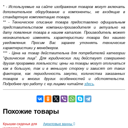
* - Используемые на сайте изображения товаров могут включать
дополнительное оборудование и компоненты, не входящие в
стандартную комплектацию товара.
** - Техническое описание товара предоставлено официальным
представительством компании-производителя и актуально на
дату появления товара в нашем каталоге. Производитель может
незначительно изменять характеристики товара без нашего
уведомления. Просим Вас заранее уточнять технические
характеристики у менеджеров.
*** - Цена на товар действительна для потребителей категории
"физические лица". Для юридических лиц действует совершенно
другая программа лояльности: цены на товары могут отличаться
как в большую, так и в меньшую сторону и зависят от таких
факторов, как периодичность закупки, количества заказанных
товаров и многих других особенностей и обстоятельств.
Подробнее про работу с юр.лицами читайте
здесь
.
Самовывоз.
Форма подбора крышки-
Похожие товары
сиденья для унитаза
Оставьте отзыв
В наше время существует более десятка вариаций
Возможные способы оплаты:
Крышки-сиденья для
Акриловые ванны
сидений-крышек для унитаза. На первый взгляд, они,
Доставка сантехники по Москве и Московской области