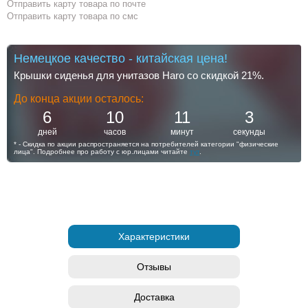
Отправить карту товара по почте
Отправить карту товара по смс
Немецкое качество - китайская цена!
Крышки сиденья для унитазов Haro со скидкой 21%.
До конца акции осталось:
6
10
11
3
дней
часов
минут
секунды
* - Скидка по акции распространяется на потребителей категории "физические
лица". Подробнее про работу с юр.лицами читайте
тут
.
Характеристики
Отзывы
Доставка