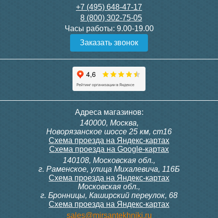
спереди
5 300
3 350
+7 (495) 648-47-17
8 (800) 302-75-05
Подробнее
Подробнее
Часы работы:
9.00-19.00
Заказать звонок
Адреса магазинов:
140000, Москва,
Новорязанское шоссе 25 км, ст16
Схема проезда на Яндекс-картах
Схема проезда на Google-картах
140108, Московская обл.,
г. Раменское, улица Михалевича, 116Б
Схема проезда на Яндекс-картах
Московская обл.,
г. Бронницы, Каширский переулок, 68
Схема проезда на Яндекс-картах
sales@mirsantekhniki.ru