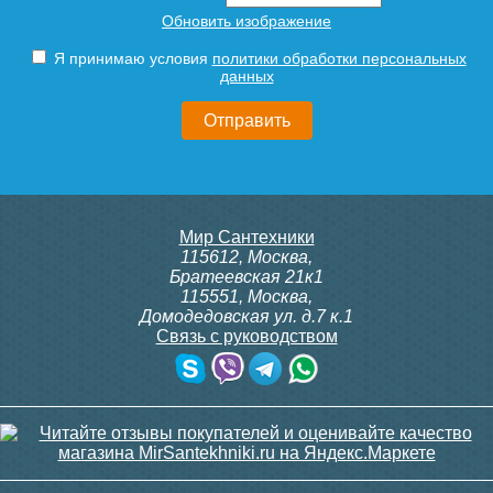
Крышка-сиденье для
Крышка-сиденье для
Обновить изображение
унитаза Малибу со
унитаза Вэйв с
стальным креплением
микролифтом
Я принимаю условия
политики обработки персональных
данных
3 350
5 100
Подробнее
Подробнее
Мир Сантехники
115612
,
Москва
,
Братеевская 21к1
115551
,
Москва
,
Домодедовская ул. д.7 к.1
Связь с руководством
Крышка-сиденье для
Крышка-сиденье для
унитаза Банока с
унитаза Стрим со стальным
микролифтом белая
креплением
сверху