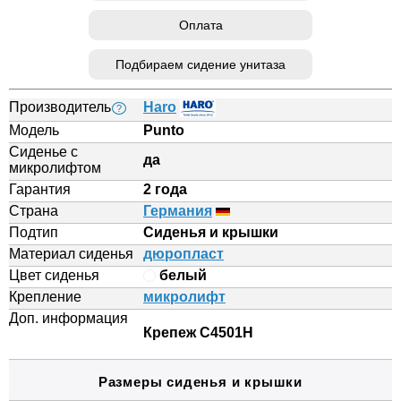
Оплата
Подбираем сидение унитаза
Производитель
Haro
?
Модель
Punto
Сиденье с
да
микролифтом
Гарантия
2 года
Страна
Германия
Подтип
Сиденья и крышки
Материал сиденья
дюропласт
Цвет сиденья
белый
Крепление
микролифт
Доп. информация
Крепеж C4501H
Размеры сиденья и крышки