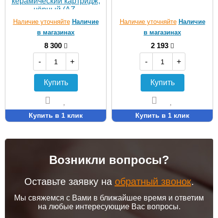
керамический картридж,
чёрный (AZ-
VRZ2338326PA)
Наличие уточняйте
Наличие
Наличие уточняйте
Наличие
в магазинах
в магазинах
8 300
2 193
-
+
-
+
Купить
Купить
Купить в 1 клик
Купить в 1 клик
Возникли вопросы?
Оставьте заявку на
обратный звонок
.
Мы свяжемся с Вами в ближайшее время и ответим
на любые интересующие Вас вопросы.