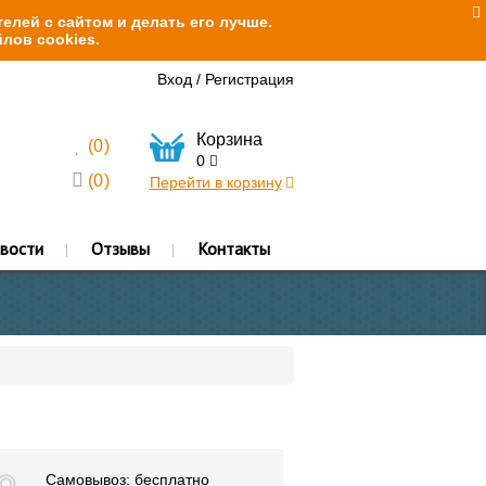
елей с сайтом и делать его лучше.
лов cookies.
Вход
/
Регистрация
Корзина
(
0
)
0
(
0
)
Перейти в корзину
вости
Отзывы
Контакты
Самовывоз: бесплатно