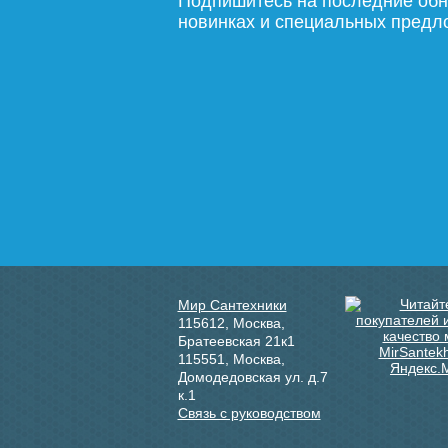
Подпишитесь на последние обн
новинках и специальных пред
Мир Сантехники
115612
,
Москва
,
Братеевская 21к1
115551
,
Москва
,
Домодедовская ул. д.7
к.1
Связь с руководством