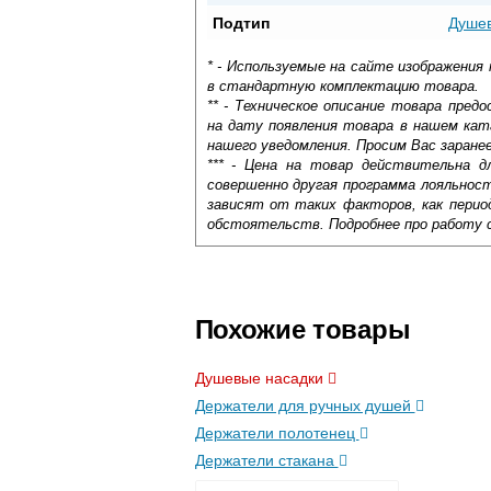
Подтип
Душев
* - Используемые на сайте изображения
в стандартную комплектацию товара.
** - Техническое описание товара пре
на дату появления товара в нашем кат
нашего уведомления. Просим Вас заране
*** - Цена на товар действительна д
совершенно другая программа лояльнос
зависят от таких факторов, как период
обстоятельств. Подробнее про работу 
Самовывоз.
Оставьте отзыв
Доставка сантехники по Москве и Мос
Возможные способы оплаты:
Похожие товары
Наличный расчёт
Банковской картой на сайте в ре
Душевые насадки
Банковской картой при получении 
Держатели для ручных душей
Интернет-деньгами (Yandex-деньги
Безналичный расчёт (возможно и
Держатели полотенец
Держатели стакана