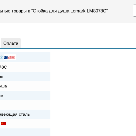
ьные товары к "Стойка для душа Lemark LM8078C"
Оплата
rk
78C
рн
уша
ом
авеющая сталь