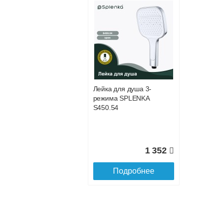
Подъем на этаж.
услуга платная
возможность
Доставка в регионы России.
Лейка для душа 3-
режима SPLENKA
S450.54
1 352
Подробнее