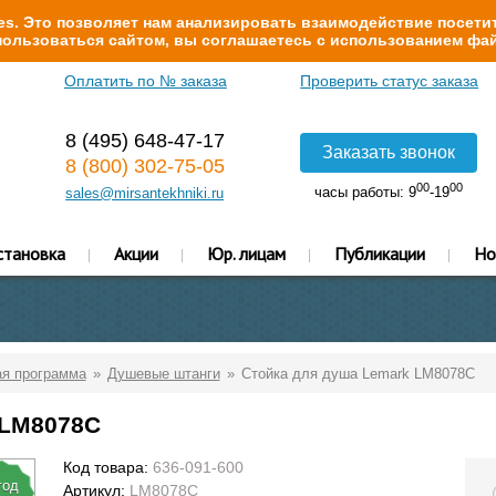
s. Это позволяет нам анализировать взаимодействие посетит
ользоваться сайтом, вы соглашаетесь с использованием фай
Оплатить по № заказа
Проверить статус заказа
8 (495) 648-47-17
Заказать звонок
8 (800) 302-75-05
00
00
часы работы: 9
-19
sales@mirsantekhniki.ru
становка
Акции
Юр. лицам
Публикации
Но
я программа
Душевые штанги
Стойка для душа Lemark LM8078C
 LM8078C
Код товара:
636-091-600
год
Артикул:
LM8078C