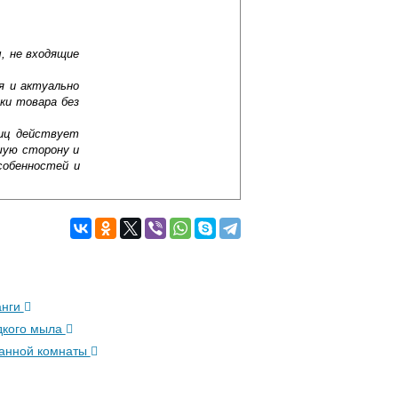
, не входящие
я и актуально
ки товара без
лиц действует
шую сторону и
собенностей и
анги
дкого мыла
ванной комнаты
Подробнее об оплате