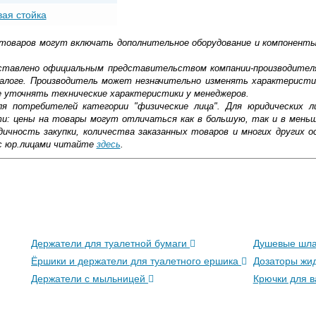
ая стойка
 товаров могут включать дополнительное оборудование и компоненты
доставлено официальным представительством компании-производител
алоге. Производитель может незначительно изменять характеристи
е уточнять технические характеристики у менеджеров.
ля потребителей категории "физические лица". Для юридических 
ти: цены на товары могут отличаться как в большую, так и в мень
ичность закупки, количества заказанных товаров и многих других о
с юр.лицами читайте
здесь
.
ковской области
жиме реального времени
Держатели для туалетной бумаги
Душевые шл
товара как при доставке, так и самовывозом
, Web-money, Qiwi-кошельки и другие).
Ёршики и держатели для туалетного ершика
Дозаторы жи
 с НДС)
подробнее...
Держатели с мыльницей
Крючки для 