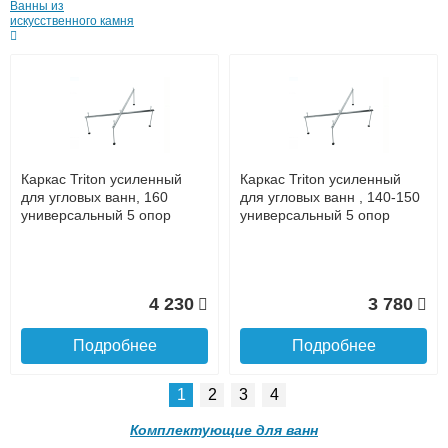
Ванны из
до подъезда
искусственного камня
услуга платная
возможность
51 792
54 671
Подробнее
Подробнее
Каркас Triton усиленный
Каркас Triton усиленный
для угловых ванн, 160
для угловых ванн , 140-150
Доставка в регионы России.
универсальный 5 опор
универсальный 5 опор
4 230
3 780
Акриловая ванна RELISAN
Акриловая ванна RELISAN
Ariadna R 145x95
Ariadna L 170x110
Подробнее
Подробнее
1
2
3
4
Комплектующие для ванн
51 792
63 590
Подробнее о доставке