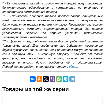
* - Используемые на сайте изображения товаров могут включать
дополнительное оборудование и компоненты, не входящие в
стандартную комплектацию товара.
** - Техническое описание товара предоставлено официальным
представительством компании-производителя и актуально на
дату появления товара в нашем каталоге. Производитель может
незначительно изменять характеристики товара без нашего
уведомления. Просим Вас заранее уточнять технические
характеристики у менеджеров.
*** - Цена на товар действительна для потребителей категории
"физические лица". Для юридических лиц действует совершенно
другая программа лояльности: цены на товары могут отличаться
как в большую, так и в меньшую сторону и зависят от таких
факторов, как периодичность закупки, количества заказанных
товаров и многих других особенностей и обстоятельств.
Подробнее про работу с юр.лицами читайте
здесь
.
Ванная комната — место релаксации, поэтому очень
Самовывоз.
важно купить правильную сантехнику и мебель,
продумать дизайн и отделку. И особое внимание,
Товары из той же серии
ОБЩИЙ РЕЙТИНГ
конечно, необходимо уделить выбору главного
аксессуара — ванны. Акриловая ванна RELISAN Ariadna
5.00/5
Возможные способы оплаты:
160x105 — весьма удобная, надежная и стильная
Доставка сантехники по Москве и Московской области
модель. Отлично впишется в любой интерьер и,