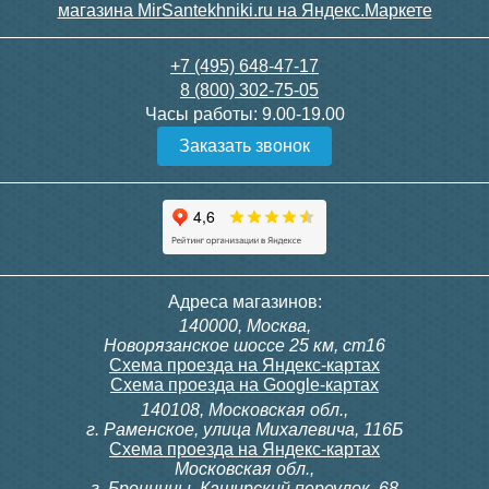
11 550
24 650
+7 (495) 648-47-17
8 (800) 302-75-05
Подробнее
Подробнее
Часы работы:
9.00-19.00
Заказать звонок
Тумба с раковиной Brevita
Тумба с раковиной Dreja
Адреса магазинов:
Risacca Crema 60
PERFECTO 70 подвесная,
140000, Москва,
дуб эврика, белый глянец
Новорязанское шоссе 25 км, ст16
Схема проезда на Яндекс-картах
Схема проезда на Google-картах
140108, Московская обл.,
48 060
22 100
г. Раменское, улица Михалевича, 116Б
Схема проезда на Яндекс-картах
Московская обл.,
Подробнее
Подробнее
г. Бронницы, Каширский переулок, 68