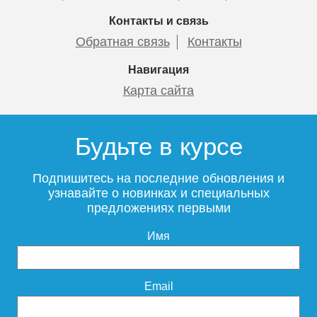
Подробнее
Подробнее
Подробнее
Контакты и связь
Обратная связь
Контакты
Навигация
Карта сайта
Тумба с раковиной Aquaton
Тумба с раковиной
Капри 60 белая глянец
подвесная с двумя
Будьте в курсе
выкатными ящиками
ALBANO-1000-2C-SO-CVG
Подпишитесь на последние обновления и
узнавайте о новинках и специальных
предложениях первыми
21 830
57 500
Имя
Подробнее
Подробнее
Email