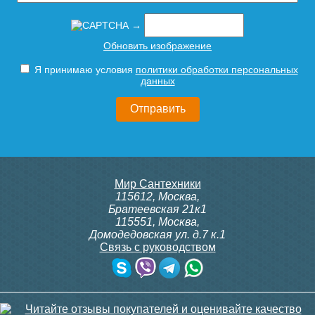
→
Тумба с раковиной Aqwella
Тумба с раковиной Dreja Q
Обновить изображение
Urban 45 подвесная
MAX 60 подвесная, дуб
кантри
Я принимаю условия
политики обработки персональных
данных
15 331
28 575
Подробнее
Подробнее
Мир Сантехники
115612
,
Москва
,
Братеевская 21к1
115551
,
Москва
,
Домодедовская ул. д.7 к.1
Связь с руководством
Тумба с раковиной Aquaton
Тумба с раковиной Aquaton
Эмма белая, дуб наварра
Беверли 65 белая