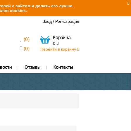
елей с сайтом и делать его лучше.
лов cookies.
Вход
/
Регистрация
Корзина
(
0
)
0
(
0
)
Перейти в корзину
вости
Отзывы
Контакты