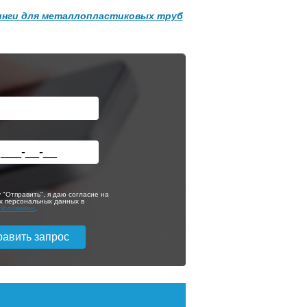
нги для металлопластиковых труб
 "Отправить", я даю согласие на
х персональных данных в
с
Условиями
.