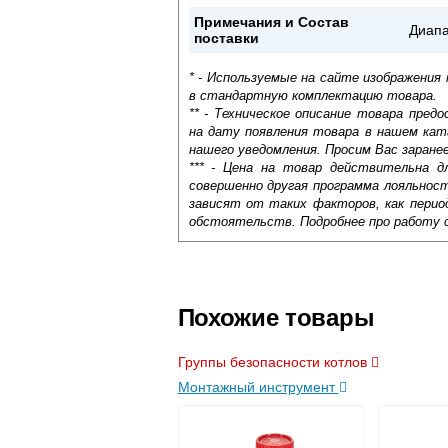
Примечания и Состав
Диапа
поставки
* - Используемые на сайте изображения
в стандартную комплектацию товара.
** - Техническое описание товара пре
на дату появления товара в нашем кат
нашего уведомления. Просим Вас заране
*** - Цена на товар действительна д
совершенно другая программа лояльнос
зависят от таких факторов, как период
обстоятельств. Подробнее про работу 
Термостатическая арматура предназнач
Самовывоз.
VALTEC VT.1500 и другие устройства да
безопасности системы. Их соответствие
Оставьте отзыв
Доставка сантехники по Москве и Мос
Возможные способы оплаты:
функциональные элементы, необходимо е
Похожие товары
займет много времени.
Наличный расчёт
Банковской картой на сайте в ре
Группы безопасности котлов
Банковской картой при получении 
Монтажный инструмент
Интернет-деньгами (Yandex-деньги
Безналичный расчёт (возможно и