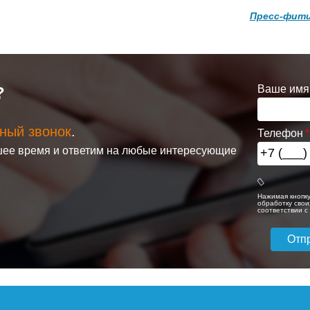
Пресс-фити
анительный
 ROMMER
ем
Ваше имя
?
бжения 6
х3/4 RVS-
6015
ный звонок
.
Телефон
436
ее время и ответим на любые интересующие
дробнее
Нажимая кнопку
обработку свои
соответствии 