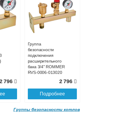
Группа
безопасности
3
подключения
)
расширительного
бака 3/4" ROMMER
RVS-0006-013020
3 бар
Подробнее о доставке
2 796
2 796
ее
Подробнее
Группы безопасности котлов