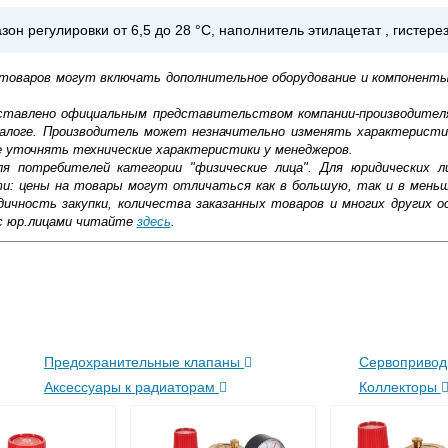
зон регулировки от 6,5 до 28 °С, наполнитель этилацетат , гистере
 товаров могут включать дополнительное оборудование и компоненты
доставлено официальным представительством компании-производител
алоге. Производитель может незначительно изменять характеристи
е уточнять технические характеристики у менеджеров.
ля потребителей категории "физические лица". Для юридических 
ти: цены на товары могут отличаться как в большую, так и в мень
ичность закупки, количества заказанных товаров и многих других о
с юр.лицами читайте
здесь
.
ена для автоматической регулировки объема теплоносителя. Голов
нного типа отлично справляются со своей задачей, обеспечивая вы
 строгим требованиям подтверждено в ходе многочисленных испыта
ковской области
щё и правильно их установить, чтобы исключить сбои в работе. П
жиме реального времени
Предохранительные клапаны
Сервоприво
товара как при доставке, так и самовывозом
, Web-money, Qiwi-кошельки и другие).
Аксессуары к радиаторам
Коллекторы
 с НДС)
подробнее...