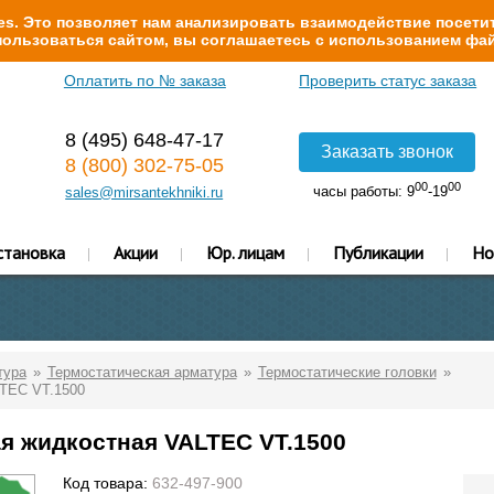
s. Это позволяет нам анализировать взаимодействие посетит
ользоваться сайтом, вы соглашаетесь с использованием фай
Оплатить по № заказа
Проверить статус заказа
8 (495) 648-47-17
Заказать звонок
8 (800) 302-75-05
00
00
часы работы: 9
-19
sales@mirsantekhniki.ru
становка
Акции
Юр. лицам
Публикации
Но
тура
Термостатическая арматура
Термостатические головки
LTEC VT.1500
я жидкостная VALTEC VT.1500
Код товара:
632-497-900