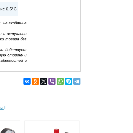
зис 0,5°С
, не входящие
я и актуально
ки товара без
лиц действует
шую сторону и
собенностей и
ка термостатическая жидкостная
сокий уровень надежности и
ний. Но мало просто купить
ри соблюдении инструкции это не
ды
Подробнее об оплате