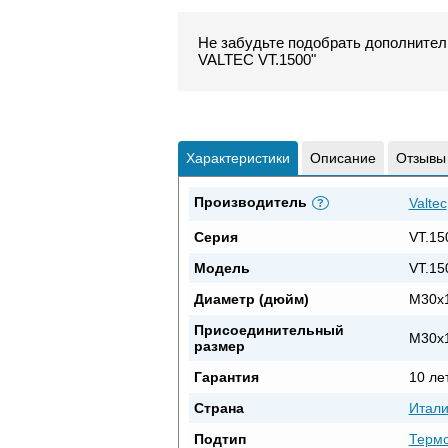
Не забудьте подобрать дополнител
VALTEC VT.1500"
Характеристики
Описание
Отзывы
Производитель
Valtec
?
Серия
VT.15
Модель
VT.15
Диаметр (дюйм)
M30x1
Присоединительный
М30x1
размер
Гарантия
10 ле
Страна
Итал
Подтип
Термо