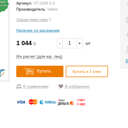
 лет
Артикул:
VT.1500.0.0
антия
Производитель:
Valtec
Характеристики
Наличие по магазинам
1 044
-
+
шт.
б/н расчет (для юр. лиц)
Б
Купить
Купить в 1 клик
К сравнению
В избранное