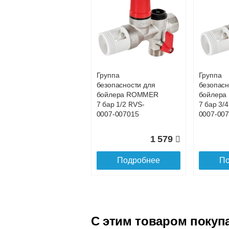
Подъем на этаж.
услуга платная
возможность
Доставка в регионы России.
Группа
Группа
безопасности для
безопасн
бойлера ROMMER
бойлер
7 бар 1/2 RVS-
7 бар 3/
0007-007015
0007-00
1 579
Подробнее
По
C этим товаром покуп