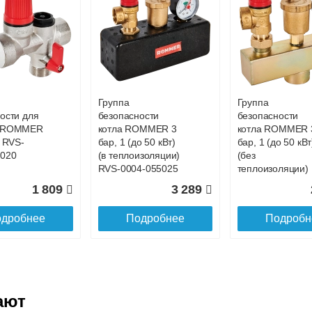
до подъезда
Группа
Группа
ости для
безопасности
безопасности
а ROMMER
котла ROMMER 3
котла ROMMER 
4 RVS-
бар, 1 (до 50 кВт)
бар, 1 (до 50 кВт
7020
(в теплоизоляции)
(без
RVS-0004-055025
теплоизоляции)
RVS-0004-01502
1 809
3 289
дробнее
Подробнее
Подробн
ают