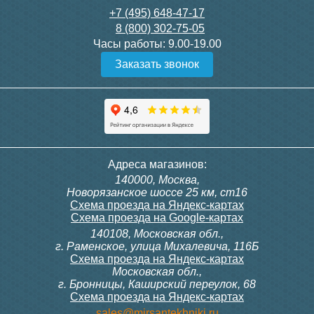
+7 (495) 648-47-17
8 (800) 302-75-05
Мебель для ванной El Fante
Мебель для ванной El Fante
Часы работы:
9.00-19.00
напольная Даллас классик
напольная Даллас классик
Заказать звонок
120 Люкс белый PLUS
120 Люкс белый PLUS
левая
правая
36 575
36 575
Подробнее
Подробнее
Адреса магазинов:
140000, Москва,
Новорязанское шоссе 25 км, ст16
Схема проезда на Яндекс-картах
Схема проезда на Google-картах
140108, Московская обл.,
г. Раменское, улица Михалевича, 116Б
Схема проезда на Яндекс-картах
Московская обл.,
Мебель для ванной El Fante
Мебель для ванной El Fante
г. Бронницы, Каширский переулок, 68
напольная Даллас 115 Люкс
напольная Даллас 115 Люкс
Схема проезда на Яндекс-картах
белая PLUS левая
белая PLUS правая
sales@mirsantekhniki.ru