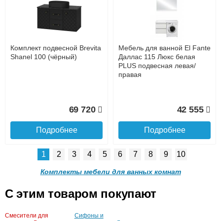
Лаванда 70 с правым
(Misty) Лаванда 80 прямая
пеналом
до подъезда
услуга платная
возможность
Комплект подвесной Brevita
Мебель для ванной El Fante
37 930
9 980
Shanel 100 (чёрный)
Даллас 115 Люкс белая
PLUS подвесная левая/
правая
Подробнее
Подробнее
Доставка в регионы России.
69 720
42 555
Подробнее
Подробнее
1
2
3
4
5
6
7
8
9
10
Тумба для комплекта Мисти
Мебель для ванной Misty
(Misty) Лаванда 50 прямая
Лаванда 105 с 2-мя
Комплекты мебели для ванных комнат
ящиками и правым
пеналом
C этим товаром покупают
Мебель для ванной El Fante
Мебель для ванной El Fante
Смесители для
Сифоны и
7 440
46 880
Даллас 100 Люкс белая
Даллас 140 Люкс белая