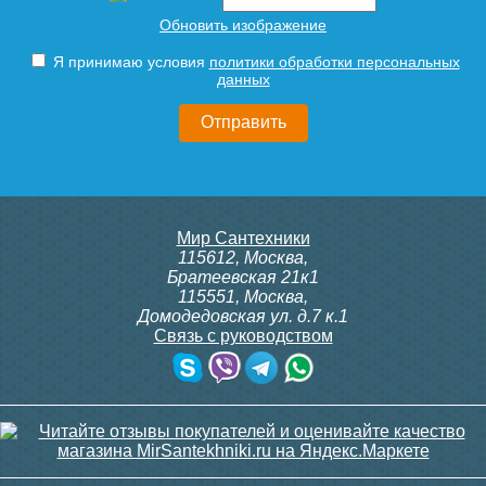
Подробнее
Подробнее
Обновить изображение
Я принимаю условия
политики обработки персональных
данных
Мебель для ванной El Fante
Мебель для ванной El Fante
напольная Даллас 130
напольная Даллас 130
Люкс белая PLUS левая
Люкс белая PLUS правая
Мир Сантехники
115612
,
Москва
,
Братеевская 21к1
115551
,
Москва
,
Домодедовская ул. д.7 к.1
49 520
49 520
Связь с руководством
Подробнее
Подробнее