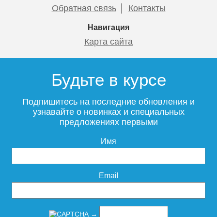
правая
Обратная связь
Контакты
Подробнее
Подробнее
Навигация
57 455
102 229
Карта сайта
Подробнее
Подробнее
Будьте в курсе
Тумба с раковиной Мисти
(Misty) Лаванда 105 прямая
Подпишитесь на последние обновления и
узнавайте о новинках и специальных
предложениях первыми
Имя
Мебель для ванной Style
Мебель для ванной Style
20 270
Line ЛОФТ 60/80 Classic
Line ЛОФТ 80/100 Classic
Бетон левая / правая
Бетон левая / правая
Подробнее
Email
51 100
54 298
→