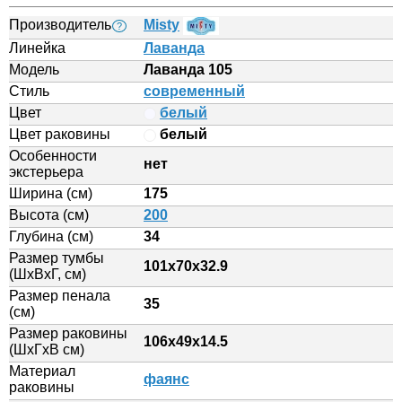
Производитель
Misty
?
Линейка
Лаванда
Модель
Лаванда 105
Стиль
современный
Цвет
белый
Цвет раковины
белый
Особенности
нет
экстерьера
Ширина (см)
175
Высота (см)
200
Глубина (см)
34
Размер тумбы
101x70x32.9
(ШxВxГ, см)
Размер пенала
35
(см)
Размер раковины
106х49х14.5
(ШхГхВ см)
Материал
фаянс
раковины