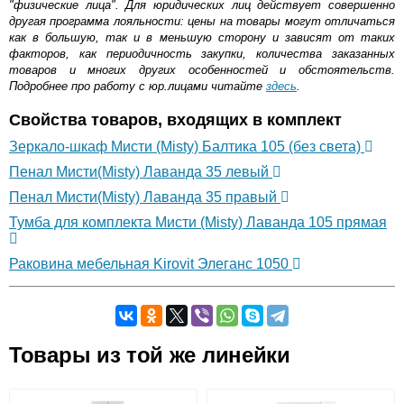
"физические лица". Для юридических лиц действует совершенно
другая программа лояльности: цены на товары могут отличаться
как в большую, так и в меньшую сторону и зависят от таких
факторов, как периодичность закупки, количества заказанных
товаров и многих других особенностей и обстоятельств.
Подробнее про работу с юр.лицами читайте
здесь
.
Свойства товаров, входящих в комплект
Зеркало-шкаф Мисти (Misty) Балтика 105 (без света)
Пенал Мисти(Misty) Лаванда 35 левый
Пенал Мисти(Misty) Лаванда 35 правый
Тумба для комплекта Мисти (Misty) Лаванда 105 прямая
Раковина мебельная Kirovit Элеганс 1050
При оформлении ванной комнаты важно найти баланс
Самовывоз.
между эргономикой, эстетичностью и практичностью. И
чтобы добиться этого, нужно купить качественную
Товары из той же линейки
специальную мебель. Мебель для ванной Misty Лаванда
Оставьте отзыв
105 с двумя пеналами — оптимальное решение, как для
Возможные способы оплаты:
маленького пространства, так и для помещения большой
Доставка сантехники по Москве и Московской области