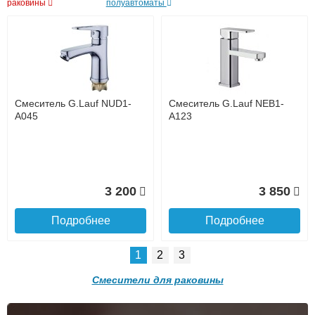
раковины
полуавтоматы
Подробнее о доставке
PLUS напольная 3 ящика
PLUS подвесная, левая/
левая/правая
правая
Подробнее
Подробнее
40 905
97 699
Подробнее
Подробнее
Смеситель G.Lauf NUD1-
Смеситель G.Lauf NEB1-
A045
A123
Тумба с раковиной Misty
Тумба с раковиной Мисти
Лаванда 65 белая
(Misty) Лаванда 70 прямая
3 200
3 850
Комплект подвесной Brevita
Комплект подвесной Brevita
Подробнее
Подробнее
12 970
14 230
Shanel 100 (белый)
Pallisandro 120 подвесной,
серый
1
2
3
Подробнее
Подробнее
Смесители для раковины
66 170
76 970