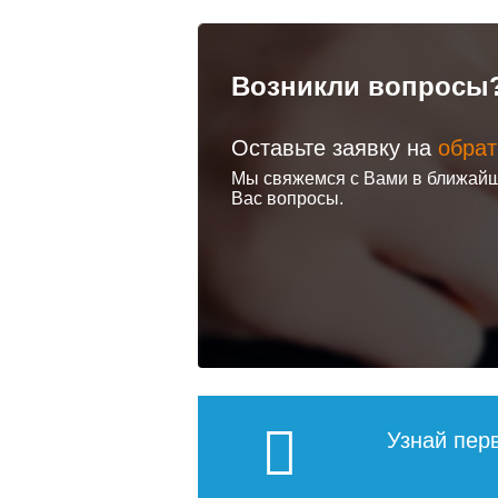
Возникли вопросы
Оставьте заявку на
обрат
Раковина
Раковин
Мы свяжемся с Вами в ближайш
мебельная Kirovit
мебельн
Вас вопросы.
Стиль 85
Универс
60
9 830
Подробнее
По
Узнай пер