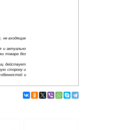
, не входящие
я и актуально
ки товара без
лиц действует
шую сторону и
собенностей и