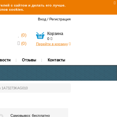
елей с сайтом и делать его лучше.
лов cookies.
Вход
/
Регистрация
Корзина
(
0
)
0
(
0
)
Перейти в корзину
вости
Отзывы
Контакты
ая 1A73273KAG010
Самовывоз: бесплатно