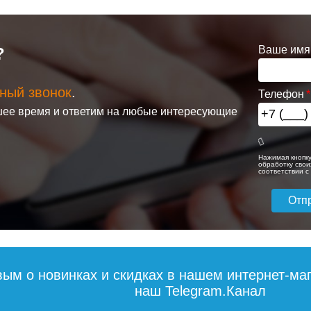
Ваше имя
?
ный звонок
.
Телефон
а
Раковина
Раковина
ее время и ответим на любые интересующие
ая
мебельная Kirovit
мебельная Style
ал Амур
Гамма 56
Line Атлантика 
цвет белый
Нажимая кнопку
обработку свои
соответствии 
3 590
7 640
дробнее
Подробнее
Подробн
вым о новинках и скидках в нашем интернет-ма
наш Telegram.Канал