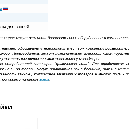
я
ина для ванной
 товаров могут включать дополнительное оборудование и компоненты
доставлено официальным представительством компании-производител
алоге. Производитель может незначительно изменять характеристи
е уточнять технические характеристики у менеджеров.
ля потребителей категории "физические лица". Для юридических 
ти: цены на товары могут отличаться как в большую, так и в мень
ичность закупки, количества заказанных товаров и многих других о
с юр.лицами читайте
здесь
.
ковской области
ейки
жиме реального времени
товара как при доставке, так и самовывозом
, Web-money, Qiwi-кошельки и другие).