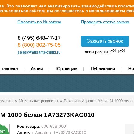
s. Это позволяет нам анализировать взаимодействие посетит
ользоваться сайтом, вы соглашаетесь с использованием фай
Оплатить по № заказа
Проверить статус заказа
8 (495) 648-47-17
Заказать звонок
8 (800) 302-75-05
00
00
часы работы: 9
-19
sales@mirsantekhniki.ru
становка
Акции
Юр. лицам
Публикации
Но
комнаты
Мебельные раковины
Раковина Aquaton Айрис M 1000 бел
 M 1000 белая 1A73273KAG010
Код товара:
636-688-000
лет
Артикул:
Aquaton_1A73273KAG010