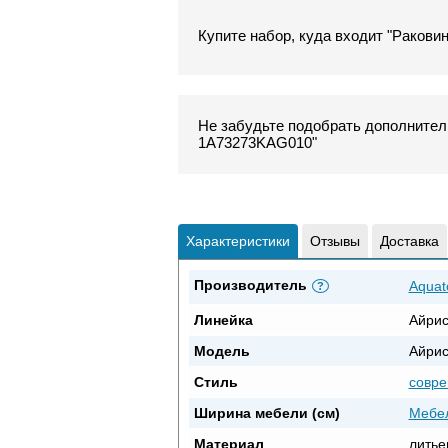
Купите набор, куда входит "Раков
Не забудьте подобрать дополнител
1A73273KAG010"
Характеристики
Отзывы
Доставка
Производитель
Aquat
?
Линейка
Айри
Модель
Айрис
Стиль
совр
Ширина мебели (см)
Мебел
Материал
литье