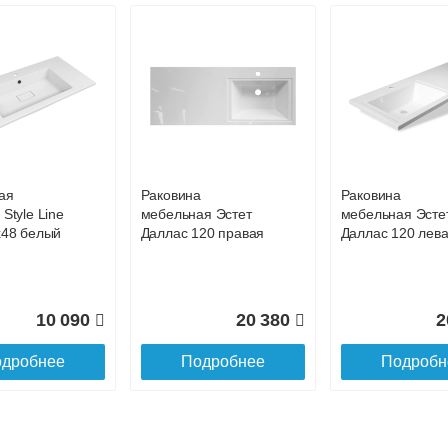
ая
Раковина
Раковина
Style Line
мебельная Эстет
мебельная Эсте
х48 белый
Даллас 120 правая
Даллас 120 лев
10 090
20 380
2
дробнее
Подробнее
Подробн