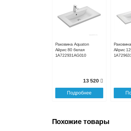
Безналичный расчёт (возможно и
Подъем на этаж.
услуга платная
возможность
Раковина Aquaton
Раковина
Айрис 80 белая
Айрис 12
Доставка в регионы России.
1A722931AG010
1A72963
13 520
Подробнее
По
Похожие товары