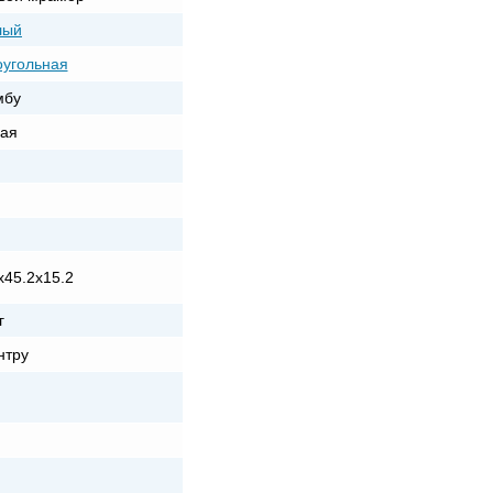
лый
угольная
мбу
ая
х45.2х15.2
г
нтру