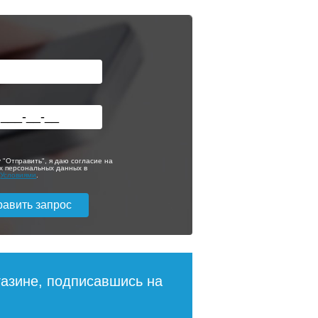
Раковина
мебельная Style
70
Line Estetus Леон
120 R под
стиральную
 "Отправить", я даю согласие на
машину
х персональных данных в
с
Условиями
.
7 508
12 400
ее
Подробнее
газине, подписавшись на