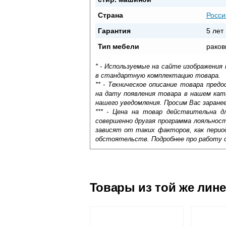
Страна
Росси
Гарантия
5 лет
Тип мебели
раков
* - Используемые на сайте изображения
в стандартную комплектацию товара.
** - Техническое описание товара пре
на дату появления товара в нашем кат
нашего уведомления. Просим Вас заране
*** - Цена на товар действительна д
совершенно другая программа лояльнос
зависят от таких факторов, как период
обстоятельств. Подробнее про работу 
Самовывоз.
Оставьте отзыв
Доставка сантехники по Москве и Мос
Возможные способы оплаты:
Товары из той же лин
Наличный расчёт
Банковской картой на сайте в ре
Банковской картой при получении 
Интернет-деньгами (Yandex-деньги