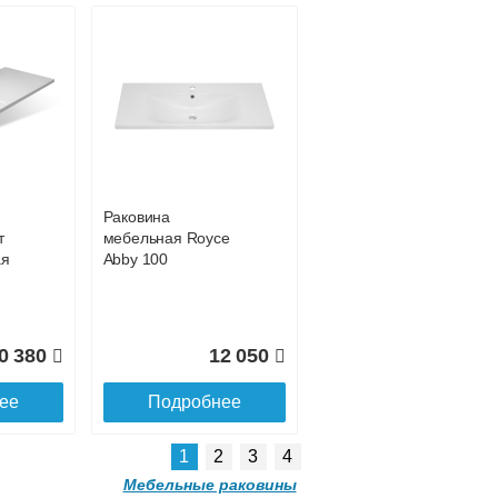
Раковина
т
мебельная Royce
ая
Abby 100
0 380
12 050
ее
Подробнее
1
2
3
4
Мебельные раковины