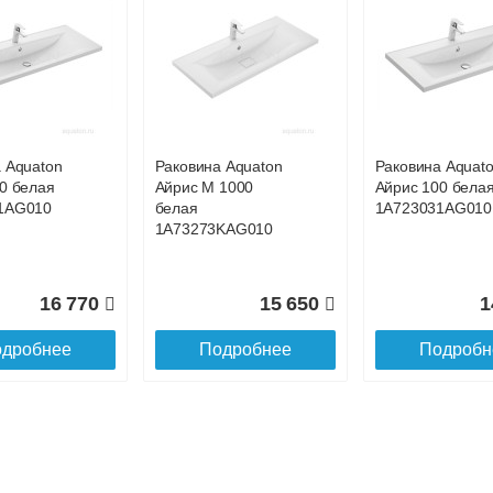
 с НДС)
подробнее...
до подъезда
 Aquaton
Раковина Aquaton
Раковина Aquat
0 белая
Айрис M 1000
Айрис 100 бела
1AG010
белая
1A723031AG010
1A73273KAG010
16 770
15 650
1
дробнее
Подробнее
Подробн