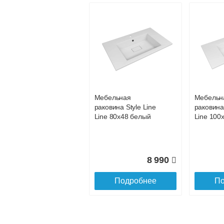
Раковина Aquaton
Айрис M 1200
белая
1A73283KAG010
Мебельная
Мебельн
раковина Style Line
раковина 
17 280
Line 80х48 белый
Line 100
Подробнее
8 990
Подробнее
По