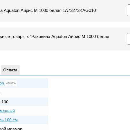
ина Aquaton Айрис M 1000 белая 1A73273KAG010"
ьные товары к "Раковина Aquaton Айрис M 1000 белая
Оплата
on
с
 100
еменный
ь 100 см
вой мрамор