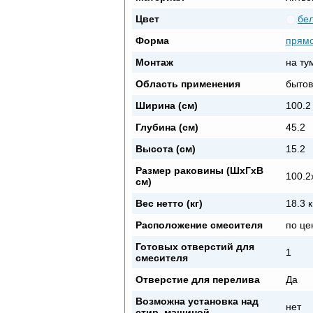
Цвет
бе
Форма
прямо
Монтаж
на ту
Область применения
бытов
Ширина (см)
100.2
Глубина (см)
45.2
Высота (см)
15.2
Размер раковины (ШхГхВ
100.2
см)
Вес нетто (кг)
18.3 к
Расположение смесителя
по це
Готовых отверстий для
1
смесителя
Отверстие для перелива
Да
Возможна установка над
нет
стир. машиной