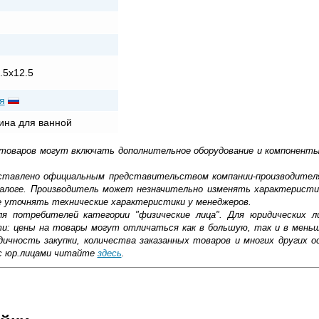
.5х12.5
я
ина для ванной
 товаров могут включать дополнительное оборудование и компоненты
доставлено официальным представительством компании-производител
алоге. Производитель может незначительно изменять характеристи
е уточнять технические характеристики у менеджеров.
ля потребителей категории "физические лица". Для юридических 
ти: цены на товары могут отличаться как в большую, так и в мень
ичность закупки, количества заказанных товаров и многих других о
с юр.лицами читайте
здесь
.
айти баланс между эргономикой, эстетичностью и практичностью. 
вина мебельная Kirovit Оскар 650 — оптимальное решение, как для
ант будет хорошо смотреться в разных стилевых концепциях. Мод
ковской области
й стойкостью к агрессии среды (постоянной смене температурно-в