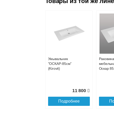
Товары из той же лин
преображают обстановку, делая ее не то
Наличный расчёт
Банковской картой на сайте в ре
Банковской картой при получении 
Интернет-деньгами (Yandex-деньги
Безналичный расчёт (возможно и
Подъем на этаж.
услуга платная
возможность
Умывальник
Раковин
"ОСКАР-85см"
мебельна
Доставка в регионы России.
(Kirovit)
Оскар 85
11 800
Подробнее
По