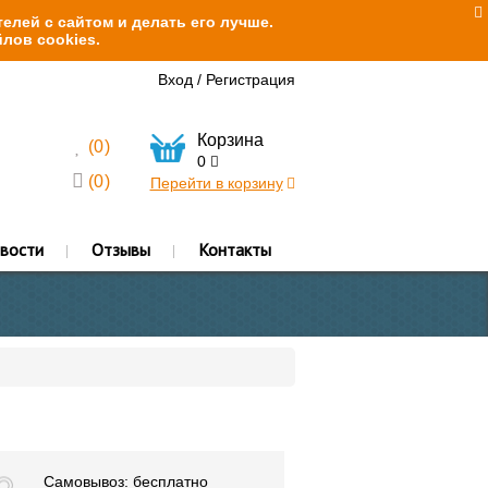
елей с сайтом и делать его лучше.
лов cookies.
Вход
/
Регистрация
Корзина
(
0
)
0
(
0
)
Перейти в корзину
вости
Отзывы
Контакты
Самовывоз: бесплатно