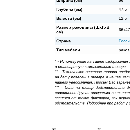
Ширина (см)
66
Глубина (см)
47.5
Высота (см)
12.5
Размер раковины (ШхГхВ
66х47
см)
Страна
Росси
Тип мебели
раков
* - Используемые на сайте изображения
в стандартную комплектацию товара.
** - Техническое описание товара пре
на дату появления товара в нашем кат
нашего уведомления. Просим Вас заране
*** - Цена на товар действительна д
совершенно другая программа лояльнос
зависят от таких факторов, как период
обстоятельств. Подробнее про работу 
При оформлении ванной комнаты важно н
Самовывоз.
качественную специальную мебель. Рако
помещения большой площади. Этот вари
Оставьте отзыв
Доставка сантехники по Москве и Мос
Возможные способы оплаты:
эксплуатации, долговечностью и высоко