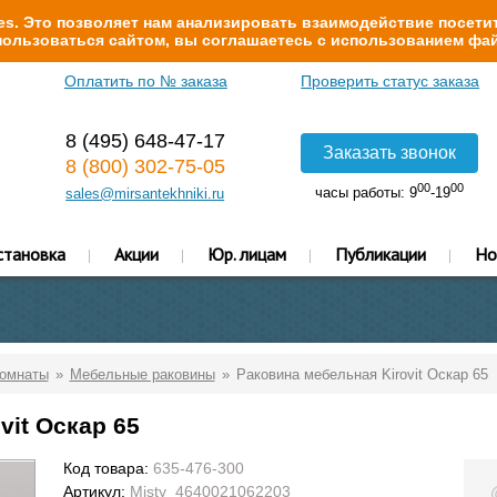
s. Это позволяет нам анализировать взаимодействие посетит
ользоваться сайтом, вы соглашаетесь с использованием фай
Оплатить по № заказа
Проверить статус заказа
8 (495) 648-47-17
Заказать звонок
8 (800) 302-75-05
00
00
часы работы: 9
-19
sales@mirsantekhniki.ru
становка
Акции
Юр. лицам
Публикации
Но
комнаты
Мебельные раковины
Раковина мебельная Kirovit Оскар 65
vit Оскар 65
Код товара:
635-476-300
Артикул:
Misty_4640021062203