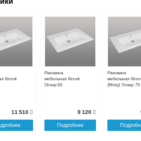
ейки
лько удобной, но и уютной.
жиме реального времени
товара как при доставке, так и самовывозом
, Web-money, Qiwi-кошельки и другие).
 с НДС)
подробнее...
до подъезда
а
Раковина
Раковина
я Kirovit
мебельная Kirovit
мебельная Kirovi
Оскар 65
(Misty) Оскар 75
11 510
9 120
дробнее
Подробнее
Подробн