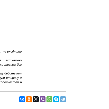
, не входящие
я и актуально
ки товара без
лиц действует
шую сторону и
собенностей и
И чтобы добиться этого, нужно купить
 маленького пространства, так и для
ель отличается удобством
лажностного режима). Такие предметы