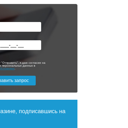
 "Отправить", я даю согласие на
х персональных данных в
с
Условиями
.
газине, подписавшись на