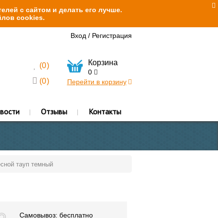
елей с сайтом и делать его лучше.
лов cookies.
Вход
/
Регистрация
Корзина
(
0
)
0
(
0
)
Перейти в корзину
вости
Отзывы
Контакты
есной тауп темный
Самовывоз: бесплатно