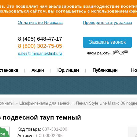
s. Это позволяет нам анализировать взаимодействие посетит
ользоваться сайтом, вы соглашаетесь с использованием фай
Оплатить по № заказа
Проверить статус заказа
8 (495) 648-47-17
Заказать звонок
8 (800) 302-75-05
00
00
часы работы: 9
-19
sales@mirsantekhniki.ru
становка
Акции
Юр. лицам
Публикации
Но
комнаты
Шкафы-пеналы для ванной
Пенал Style Line Матис 36 подв
36 подвесной тауп темный
Код товара:
637-381-200
год
Артикул:
ЛС-00002295