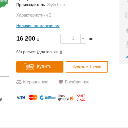
антия
Производитель:
Style Line
Характеристики
Наличие по магазинам
16 200
-
+
шт.
б/н расчет (для юр. лиц)
Б
Купить
Купить в 1 клик
К сравнению
В избранное
16