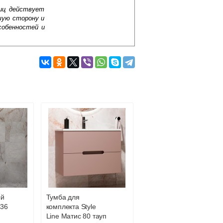
лиц действует
шую сторону и
собенностей и
И чтобы добиться этого, нужно купить
льное решение, как для маленького
тилевых концепциях. Модель отличается
ературно-влажностного режима). Такие
Подробнее об оплате
ый
Тумба для
 36
комплекта Style
Line Матис 80 тауп