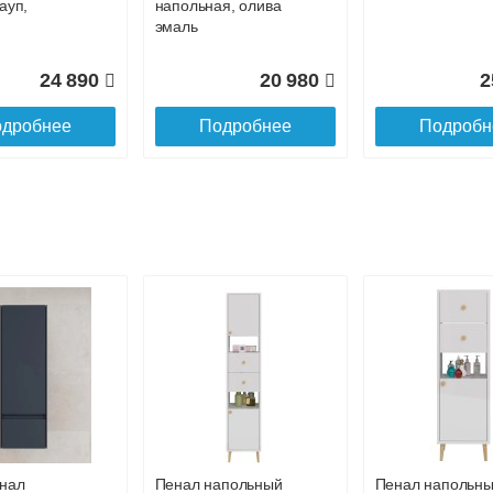
ауп,
напольная, олива
эмаль
24 890
20 980
2
дробнее
Подробнее
Подробн
ля
Тумба для
Тумба для
а Style
комплекта
комплекта
ис 80
напольная Style
напольная Style
я, белый
Line Матис 70,
Line Матис 60,
крем эмаль
олива эмаль
нал
Пенал напольный
Пенал напольн