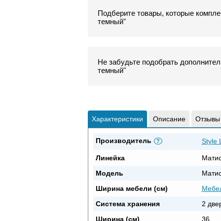
Подберите товары, которые комплек
темный"
Не забудьте подобрать дополнитель
темный"
Характеристики
Описание
Отзывы
Производитель
Style 
?
Линейка
Мати
Модель
Матис
Ширина мебели (см)
Мебел
Система хранения
2 две
Ширина (см)
36