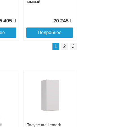
темный
5 405
20 245
ее
Подробнее
Подробнее о доставке
1
2
3
Пенал Style Line
Матис 36
подвесной тауп
темный
ый
Полупенал Lemark