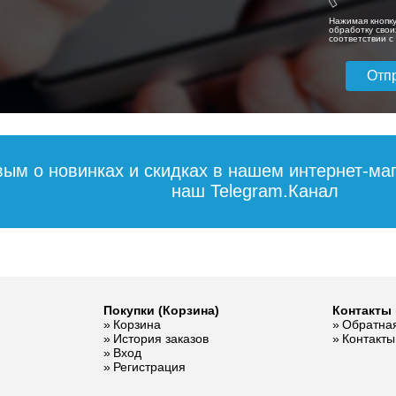
дробнее
Подробнее
Подробн
2-х
подсветкой, цвет
Нажимая кнопку
 цвет
корпуса: Белый
обработку свои
соответствии 
 фасада:
21 667
25 450
5
лянец
дробнее
Подробнее
Подробн
вым о новинках и скидках в нашем интернет-ма
наш Telegram.Канал
пенал
Пенал подвесной
Пенал напольн
Покупки (Корзина)
Контакты 
lche 35
Grossman
Style Line ЛИМА
Корзина
Обратная
льный,
СМАРТ-30
1 ящик PLUS
История заказов
Контакты
веллингтон/графит
эмаль, белый
Вход
матовый
Регистрация