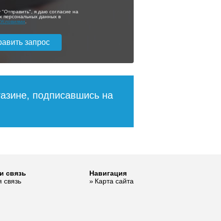
ее
Подробнее
правый
 "Отправить", я даю согласие на
х персональных данных в
с
Условиями
.
6 740
35 480
ее
Подробнее
газине, подписавшись на
ый
Шкаф - пенал
и связь
Навигация
 36
Brevita Enfida 35
 связь
Карта сайта
универсальный,
правый (зеленый)