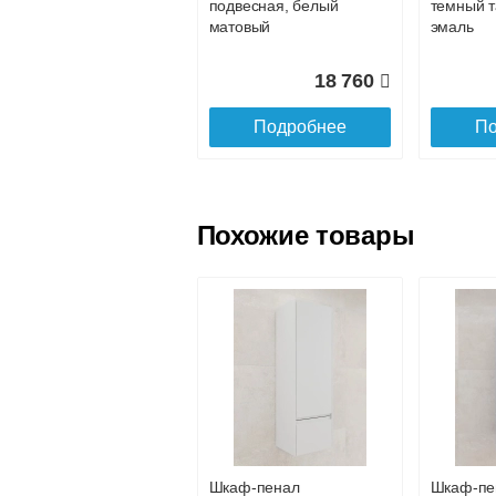
подвесная, белый
темный т
матовый
эмаль
18 760
Подробнее
По
Похожие товары
Пенал подвесной
Тумба д
Style Line Матис 36
комплект
, белый матовый
Line Мат
напольна
матовый
Шкаф-пенал
Шкаф-пе