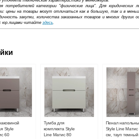
е уточнять технические характеристики у менеджеров.
ля потребителей категории "физические лица". Для юридических 
ти: цены на товары могут отличаться как в большую, так и в мень
ичность закупки, количества заказанных товаров и многих других о
с юр.лицами читайте
здесь
.
айти баланс между эргономикой, эстетичностью и практичностью. 
ал подвесной Монако PLUS 36 Ориноко, белый лакобель — оптима
ьшой площади. Этот вариант будет хорошо смотреться в разных с
ковской области
ю и высокой стойкостью к агрессии среды (постоянной смене темп
ейки
я ее не только удобной, но и уютной.
жиме реального времени
товара как при доставке, так и самовывозом
, Web-money, Qiwi-кошельки и другие).
 с НДС)
подробнее...
до подъезда
раковиной
Тумба для
Пенал напольн
я Style
комплекта Style
Style Line Матис
ис 60
Line Матис 80
см, тауп темный