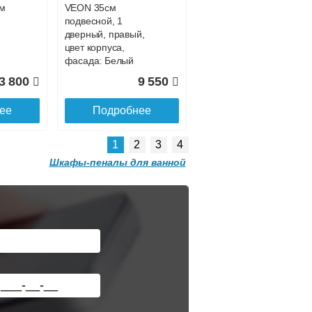
см
VEON 35см
9 310
16 200
подвесной, 1
дверный, правый,
ее
Подробнее
цвет корпуса,
фасада: Белый
глянец
3 800
9 550
ее
Подробнее
1
2
3
4
Шкафы-пеналы для ванной
Тумба для
комплекта
напольная Style
Line Матис 70,
олива эмаль
Шкаф - пенал
Misty Модерн 35 с
8 760
20 060
бельевой корзиной
универсальный,