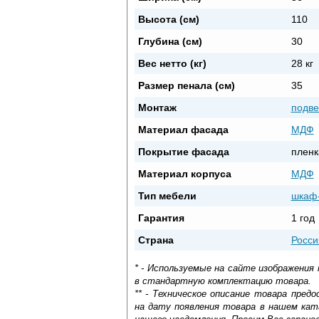
Высота (см)
110
Глубина (см)
30
Вес нетто (кг)
28 кг
Размер пенала (см)
35
Монтаж
подве
Материал фасада
МДФ
Покрытие фасада
пленк
Материал корпуса
МДФ
Тип мебели
шкаф
Гарантия
1 год
Страна
Росси
* - Используемые на сайте изображения
в стандартную комплектацию товара.
** - Техническое описание товара пре
на дату появления товара в нашем кат