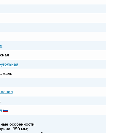
я
сная
угольная
 эмаль
-пенал
а
я
ные особенности:
ина: 350 мм;