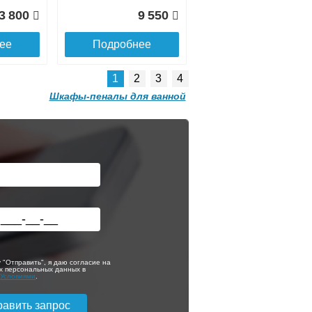
глянец
3 800
9 550
ее
Подробнее
1
2
3
4
Шкафы-пеналы для ванной
Шкаф - пенал
 с
подвесной Brevita
ной
Greenwood 35
правый
 "Отправить", я даю согласие на
х персональных данных в
с
Условиями
.
5 480
16 880