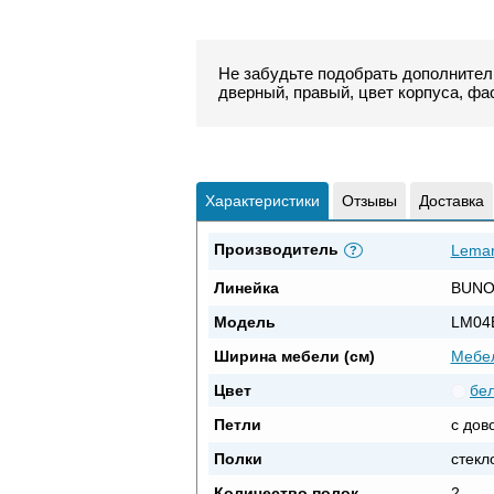
Не забудьте подобрать дополнител
дверный, правый, цвет корпуса, фа
Характеристики
Отзывы
Доставка
Производитель
Lema
?
Линейка
BUN
Модель
LM04
Ширина мебели (см)
Мебел
Цвет
бе
Петли
с дов
Полки
стекл
Количество полок
2