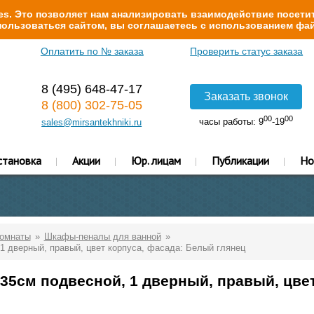
s. Это позволяет нам анализировать взаимодействие посетит
ользоваться сайтом, вы соглашаетесь с использованием фай
Оплатить по № заказа
Проверить статус заказа
8 (495) 648-47-17
Заказать звонок
8 (800) 302-75-05
00
00
часы работы: 9
-19
sales@mirsantekhniki.ru
становка
Акции
Юр. лицам
Публикации
Но
комнаты
Шкафы-пеналы для ванной
 дверный, правый, цвет корпуса, фасада: Белый глянец
35см подвесной, 1 дверный, правый, цвет