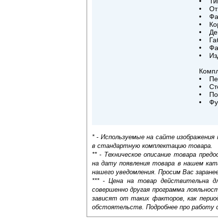
• Тип
• От
• Фа
• Кор
• Дек
• Габ
• Фас
• Изд
Компл
• Пет
• Сте
• По
• Фур
* - Используемые на сайте изображения
в стандартную комплектацию товара.
** - Техническое описание товара пре
на дату появления товара в нашем кат
нашего уведомления. Просим Вас заране
*** - Цена на товар действительна д
совершенно другая программа лояльнос
зависят от таких факторов, как период
обстоятельств. Подробнее про работу 