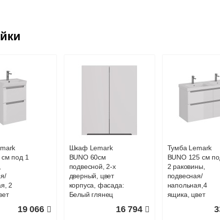
ковской области
ейки
жиме реального времени
товара как при доставке, так и самовывозом
, Web-money, Qiwi-кошельки и другие).
 с НДС)
подробнее...
до подъезда
emark
Шкаф Lemark
Тумба Lemark
см под 1
BUNO 60см
BUNO 125 см по
,
подвесной, 2-х
2 раковины,
я/
дверный, цвет
подвесная/
я, 2
корпуса, фасада:
напольная,4
вет
Белый глянец
ящика, цвет
 фасада:
корпуса, фасада
19 066
16 794
3
лянец
Белый глянец