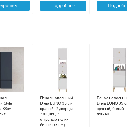
дробнее
Подробнее
Подробн
emark
Полупенал Lemark
см под 1
BUNO 35см
,
подвесной, 1
я/
дверный, правый,
я, 2
цвет корпуса,
вет
фасада: Белый
нал
Пенал напольный
Пенал напольн
 фасада:
глянец
й Style
Dreja LUNO 35 см
Dreja LUNO 35 
18 667
13 725
лянец
а 36см,
правый, 2 дверцы,
правый, белый
фит
2 ящика, 2
глянец
дробнее
Подробнее
открытые полки,
белый глянец