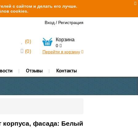
елей с сайтом и делать его лучше.
лов cookies.
Вход
/
Регистрация
Корзина
(
0
)
0
(
0
)
Перейти в корзину
вости
Отзывы
Контакты
 корпуса, фасада: Белый