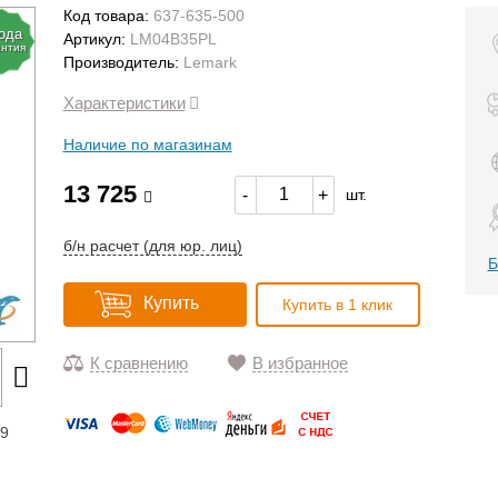
Код товара:
637-635-500
года
Артикул:
LM04B35PL
антия
Производитель:
Lemark
Характеристики
Наличие по магазинам
13 725
-
+
шт.
б/н расчет (для юр. лиц)
Б
Купить
Купить в 1 клик
К сравнению
В избранное
19