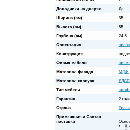
Доводчики на дверях
Да
Ширина (см)
35
Высота (см)
85
Глубина (см)
24.8
Ориентация
права
Конструкция
подве
Форма мебели
прямо
Материал фасада
МДФ
,
Материал корпуса
ЛДСП
Тип мебели
шкаф
Гарантия
2 год
Страна
Росси
Примечания и Состав
поставки
Основ
• Шир