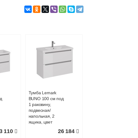
Подробнее об оплате
Тумба Lemark
д
BUNO 100 см под
1 раковину,
подвесная/
напольная, 2
ящика, цвет
:
корпуса, фасада:
3 110
26 184
Белый глянец