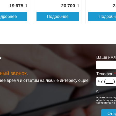
19 675
20 700
2
дробнее
Подробнее
Подробн
Ваше имя
?
ный звонок
.
Телефон
еркальный
Шкаф - пенал
Шкаф - пенал
ее время и ответим на любые интересующие
ELEMENT
Misty Ларго 35
Misty Модерн 35
, 1 дв,
правый
бельевой корзи
с
универсальный,
ой, цвет
правый
Нажимая кнопку
 Белый
обработку свои
соответствии 
25 450
56 740
3