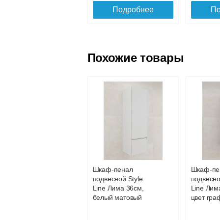
Подробнее
По
Похожие товары
Тумба Lemark
Тумба L
BUNO 80 см под 1
BUNO 45 
раковину,
раковину
подвесная/
подвесна
напольная, 2
напольна
ящика, цвет
ящика, ц
Шкаф-пенал
Шкаф-пе
корпуса, фасада:
корпуса,
подвесной Style
подвесно
21 667
Белый глянец
Белый г
Line Лима 36см,
Line Лим
белый матовый
цвет гра
Подробнее
По