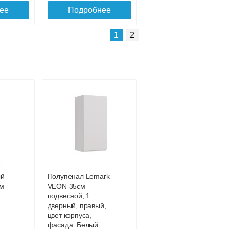
ее
Подробнее
Подробнее о доставке
1
2
ый
Полупенал Lemark
см
VEON 35см
подвесной, 1
дверный, правый,
цвет корпуса,
фасада: Белый