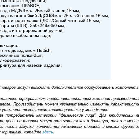
 монтажа: подвесной;
крывание: ПРАВОЕ;
сада МДФ/Эмаль/Белый глянец 16 мм;
пус влагостойкий ЛДСП/Эмаль/Белый глянец 16 мм;
оративная планка ЛДСП/Серый матовый 16 мм;
ариты (ШГВ): 350х248х850 мм;
ад с интегрированной ручкой;
елие в собранном виде;
ектация:
ли с доводчиком Hettich;
клянные полки-2шт;
лкодержатели;
нитура для навески изделия;
 товаров могут включать дополнительное оборудование и компоненты
доставлено официальным представительством компании-производител
алоге. Производитель может незначительно изменять характеристи
е уточнять технические характеристики у менеджеров.
ля потребителей категории "физические лица". Для юридических 
ти: цены на товары могут отличаться как в большую, так и в мень
ичность закупки, количества заказанных товаров и многих других о
с юр.лицами читайте
здесь
.