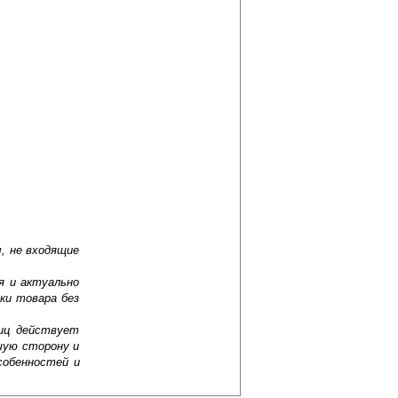
, не входящие
я и актуально
ки товара без
лиц действует
шую сторону и
собенностей и