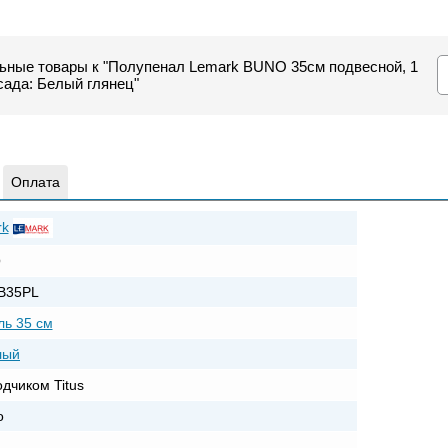
ьные товары к "Полупенал Lemark BUNO 35см подвесной, 1
сада: Белый глянец"
Оплата
rk
O
B35PL
ь 35 см
лый
одчиком Titus
о