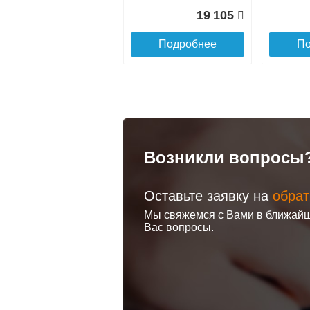
19 105
Подробнее
По
Возникли вопросы
Оставьте заявку на
обрат
Пенал Lemark
Пенал з
Мы свяжемся с Вами в ближайш
MIANO 35см
Lemark 
Вас вопросы.
подвесной/
40х160 см
напольный,
правый, 
правый, 2-х
подсветк
дверный, цвет
корпуса:
корпуса, фасада:
21 667
Белый глянец