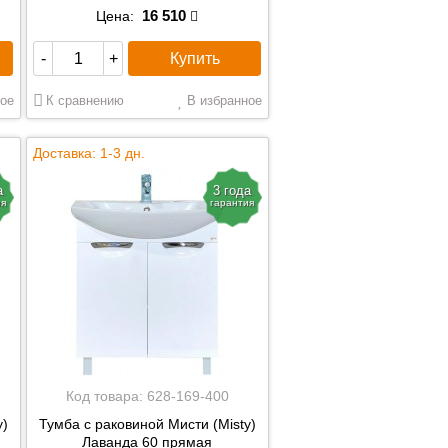
16 510
Цена:
Купить
-
+
ое
К сравнению
В избранное
Доставка: 1-3 дн.
а
3 года
ия
гарантия
Код товара:
628-169-400
y)
Тумба с раковиной Мисти (Misty)
Лаванда 60 прямая