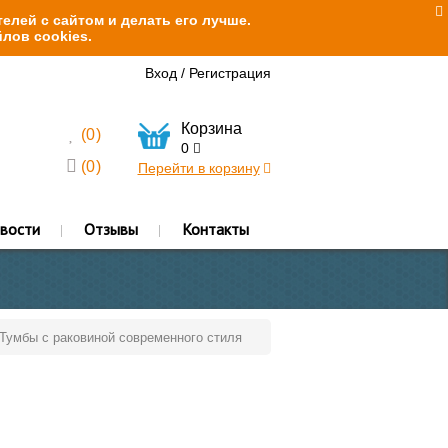
елей с сайтом и делать его лучше.
лов cookies.
Вход
/
Регистрация
Корзина
(
0
)
0
(
0
)
Перейти в корзину
вости
Отзывы
Контакты
Тумбы с раковиной современного стиля