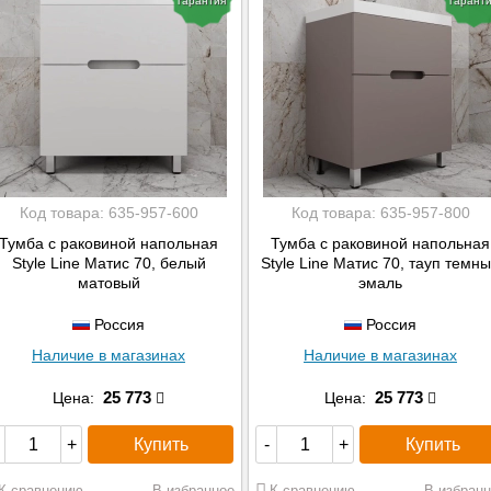
гарантия
гарант
Код товара:
635-957-600
Код товара:
635-957-800
Тумба с раковиной напольная
Тумба с раковиной напольная
Style Line Матис 70, белый
Style Line Матис 70, тауп темн
матовый
эмаль
Россия
Россия
Наличие в магазинах
Наличие в магазинах
25 773
25 773
Цена:
Цена:
Купить
Купить
+
-
+
К сравнению
В избранное
К сравнению
В избранн