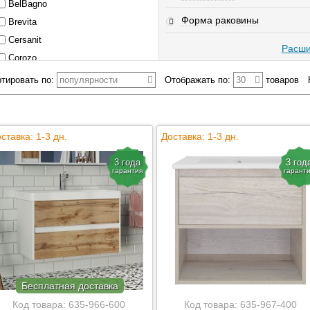
BelBagno
Форма раковины
Brevita
Cersanit
Расши
Corozo
Dreja
тировать по:
популярности
Отображать по:
30
товаров
El Fante
Grossman
Loranto
ставка: 1-3 дн.
Доставка: 1-3 дн.
Misty
3 года
3 год
Style Line
гарантия
гарант
Taliente
ValenHouse
Бесплатная доставка
Код товара:
635-966-600
Код товара:
635-967-400