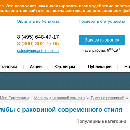
s. Это позволяет нам анализировать взаимодействие посетит
ользоваться сайтом, вы соглашаетесь с использованием фай
Оплатить по № заказа
Проверить статус заказа
8 (495) 648-47-17
Заказать звонок
8 (800) 302-75-05
00
00
часы работы: 9
-19
sales@mirsantekhniki.ru
становка
Акции
Юр. лицам
Публикации
Но
Мир Сантехники
Мебель для ванной комнаты
Тумбы с раковиной
умбы с раковиной современного стиля
Популярные категории