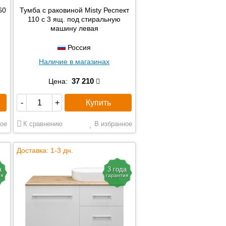
60
Тумба с раковиной Misty Респект
110 с 3 ящ. под стиральную
машину левая
Россия
Наличие в магазинах
37 210
Цена:
Купить
-
+
ое
К сравнению
В избранное
Доставка: 1-3 дн.
а
3 года
ия
гарантия