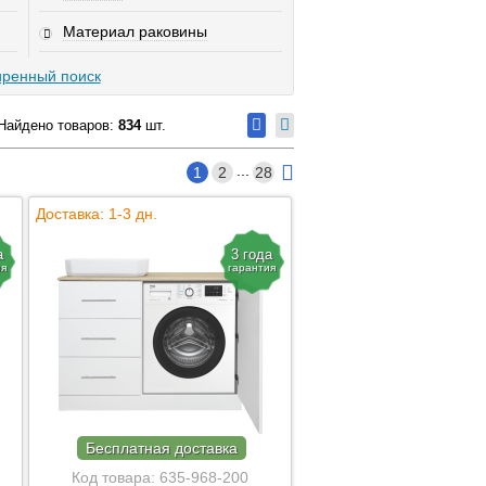
Материал раковины
ренный поиск
Найдено товаров:
834
шт.
...
1
2
28
Доставка: 1-3 дн.
а
3 года
ия
гарантия
Бесплатная доставка
Код товара:
635-968-200