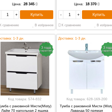
28 345
18 370
Цена:
Цена:
Купить
Купить
+
-
+
К сравнению
В избранное
К сравнению
В избранн
ставка: 1-3 дн.
Доставка: 1-3 дн.
3 года
3 год
гарантия
гарант
Код товара:
574-832
Код товара:
628-169-200
умба с раковиной Мисти(Misty)
Тумба с раковиной Мисти (Mist
Лайм 70 напольная 2 ящика
Лаванда 50 прямая