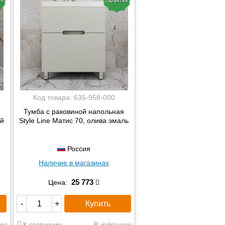
ия
гарантия
Код товара:
635-958-000
Тумба с раковиной напольная
ый
Style Line Матис 70, олива эмаль
Россия
Наличие в магазинах
25 773
Цена:
Купить
-
+
ое
К сравнению
В избранное