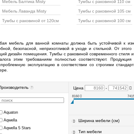
Мебель Балтика Misty
Тумбы с раковиной 110 см
Мебель Лаванда Misty
Тумбы с раковиной 105 см
Тумбы с раковиной от 120см
Тумбы с раковиной 100 см
бая мебель для ванной комнаты должна быть устойчивой к изн
обной, безопасной, неприхотливой в уходе и стильной. От этог
щий дизайн помещения. Тумбы с раковиной современного стиля и
талога этим требованиям полностью соответствуют. Продукция
спроблемную эксплуатацию в соответствии со строгими стандар
ере.
Производитель
Цена
-
?
8160
741
Aquaton
Aqwella
Ширина мебели (см)
Aqwella 5 Stars
Тип мебели