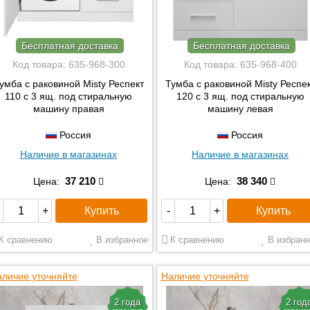
Бесплатная доставка
Бесплатная доставка
Код товара:
635-968-300
Код товара:
635-968-400
умба с раковиной Misty Респект
Тумба с раковиной Misty Респе
110 с 3 ящ. под стиральную
120 с 3 ящ. под стиральную
машину правая
машину левая
Россия
Россия
Наличие в магазинах
Наличие в магазинах
37 210
38 340
Цена:
Цена:
Купить
Купить
+
-
+
К сравнению
В избранное
К сравнению
В избранн
личие уточняйте
Наличие уточняйте
2 года
2 год