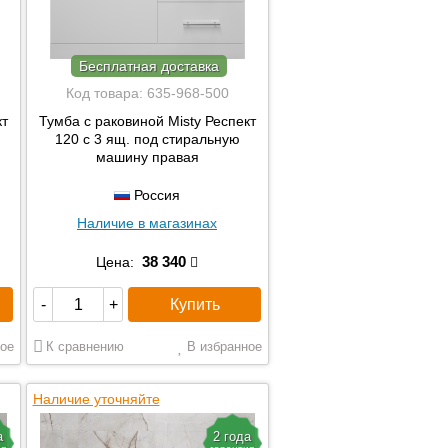
Бесплатная доставка
Код товара:
635-968-500
кт
Тумба с раковиной Misty Респект
120 с 3 ящ. под стиральную
машину правая
Россия
Наличие в магазинах
38 340
Цена:
Купить
-
+
ое
К сравнению
В избранное
Наличие уточняйте
а
2 года