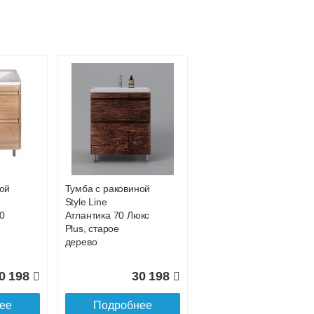
ый
Тумба с раковиной
 36
напольная Style
Line Матис 60,
крем эмаль
ой
Тумба с раковиной
5 405
24 890
Style Line
70
Атлантика 70 Люкс
ее
Подробнее
Plus, старое
дерево
0 198
30 198
ее
Подробнее