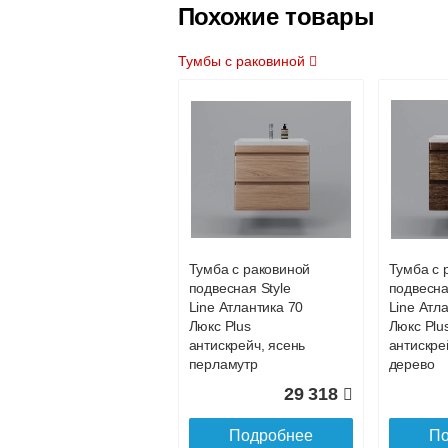
Похожие товары
Тумбы с раковиной
Тумба с раковиной
Тумба с 
напольная Style
подвесна
Line Матис 70,
Line Мати
крем эмаль
белый м
Тумба с раковиной
Тумба с 
25 773
подвесная Style
подвесна
Line Атлантика 70
Line Атл
Подробнее
По
Люкс Plus
Люкс Plu
антискрейч, ясень
антискре
перламутр
дерево
29 318
Подробнее
По