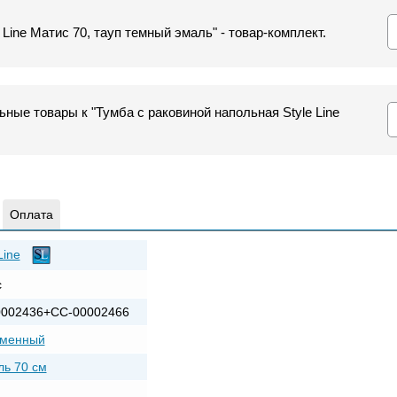
 Line Матис 70, тауп темный эмаль" - товар-комплект.
ные товары к "Тумба с раковиной напольная Style Line
Оплата
Line
с
0002436+СС-00002466
еменный
ь 70 см