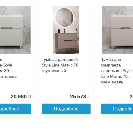
жиме реального времени
товара как при доставке, так и самовывозом
, Web-money, Qiwi-кошельки и другие).
 с НДС)
подробнее...
до подъезда
ля
Тумба с раковиной
Тумба для
а Style
Style Line Матис 70
комплекта
ис 80
тауп темный
напольная Style
я, олива
Line Матис 70,
крем эмаль
20 980
25 573
2
дробнее
Подробнее
Подробн