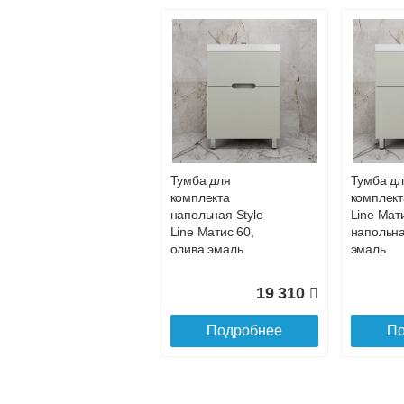
Банковской картой на сайте в ре
Банковской картой при получении 
Интернет-деньгами (Yandex-деньги
Безналичный расчёт (возможно и
Подъем на этаж.
услуга платная
возможность
Тумба для
Тумба д
комплекта
комплект
Доставка в регионы России.
напольная Style
Line Мат
Line Матис 60,
напольна
олива эмаль
эмаль
19 310
Подробнее
По