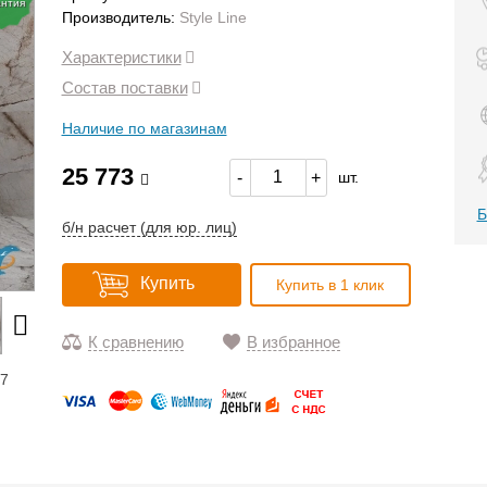
антия
Производитель:
Style Line
Характеристики
Состав поставки
Наличие по магазинам
25 773
-
+
шт.
Б
б/н расчет (для юр. лиц)
Купить
Купить в 1 клик
К сравнению
В избранное
17