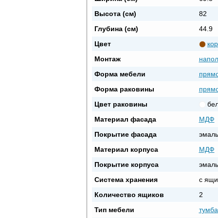
Высота (см)
82
Глубина (см)
44.9
Цвет
ко
Монтаж
напо
Форма мебели
прямо
Форма раковины
прямо
Цвет раковины
бе
Материал фасада
МДФ
Покрытие фасада
эмал
Материал корпуса
МДФ
Покрытие корпуса
эмал
Система хранения
с ящи
Количество ящиков
2
Тип мебели
тумба