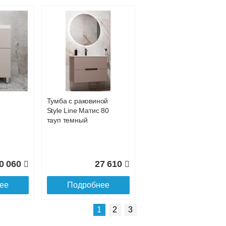
Подробнее об оплате
Тумба с раковиной
Style Line Матис 80
тауп темный
0 060
27 610
ее
Подробнее
Подробнее о доставке
1
2
3