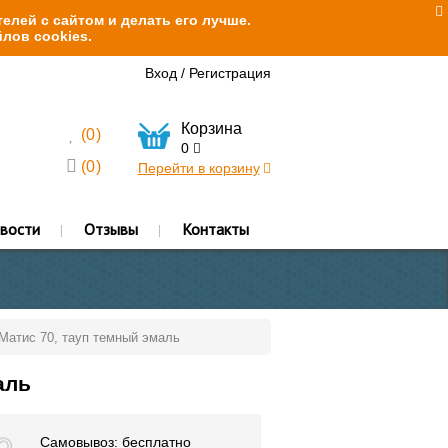
елей с сайтом и делать его лучше.
лов cookies.
Вход
/
Регистрация
Корзина
(
0
)
0
(
0
)
Перейти в корзину
вости
Отзывы
Контакты
 Матис 70, тауп темный эмаль
аль
Самовывоз: бесплатно