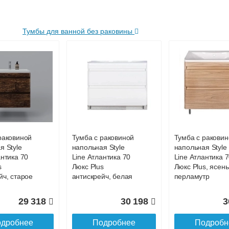
Тумбы для ванной без раковины
раковиной
Пенал напольный
Пенал напольн
я Style
Style Line Матис 36
Style Line Матис
с 70 ,
см, тауп темный
см, кремовый
атовый
раковиной
Тумба с раковиной
Тумба с раковин
25 573
25 405
2
я Style
напольная Style
напольная Style
антика 70
Line Атлантика 70
Line Атлантика 
дробнее
Подробнее
Подробн
s
Люкс Plus
Люкс Plus, ясень
йч, старое
антискрейч, белая
перламутр
29 318
30 198
3
дробнее
Подробнее
Подробн