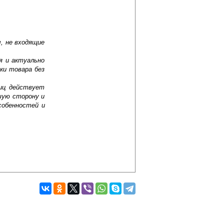
, не входящие
я и актуально
ки товара без
лиц действует
шую сторону и
собенностей и