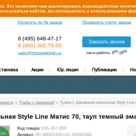
s. Это позволяет нам анализировать взаимодействие посетит
ользоваться сайтом, вы соглашаетесь с использованием фай
Оплатить по № заказа
Проверить статус заказа
8 (495) 648-47-17
Заказать звонок
8 (800) 302-75-05
00
00
часы работы: 9
-19
sales@mirsantekhniki.ru
становка
Акции
Юр. лицам
Публикации
Но
комнаты
Тумбы с раковиной
Тумба с раковиной напольная Style Line
ьная Style Line Матис 70, тауп темный эм
Код товара:
635-957-800
года
Артикул:
ЛС-00002436+СС-00002466