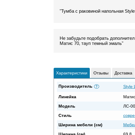
"Тумба с раковиной напольная Style
Не забудьте подобрать дополнитель
Матис 70, тауп темный эмаль"
Характеристики
Отзывы
Доставка
Производитель
Style 
?
Линейка
Мати
Модель
ЛС-0
Стиль
совр
Ширина мебели (см)
Мебел
Ширина (см)
69.8