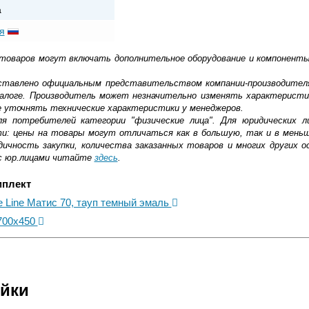
а
я
 товаров могут включать дополнительное оборудование и компоненты
доставлено официальным представительством компании-производител
алоге. Производитель может незначительно изменять характеристи
е уточнять технические характеристики у менеджеров.
ля потребителей категории "физические лица". Для юридических 
ти: цены на товары могут отличаться как в большую, так и в мень
ичность закупки, количества заказанных товаров и многих других о
с юр.лицами читайте
здесь
.
мплект
e Line Матис 70, тауп темный эмаль
 700x450
ковской области
ейки