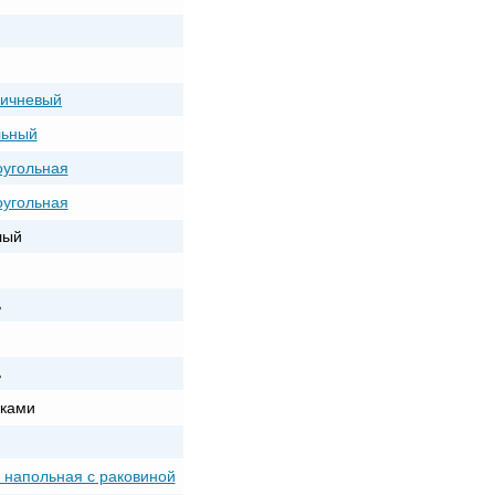
ричневый
льный
угольная
угольная
лый
ь
ь
ками
 напольная с раковиной