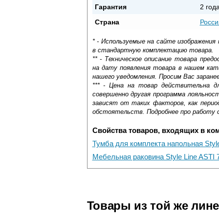
Гарантия
2 год
Страна
Росси
* - Используемые на сайте изображения
в стандартную комплектацию товара.
** - Техническое описание товара пре
на дату появления товара в нашем кат
нашего уведомления. Просим Вас заране
*** - Цена на товар действительна д
совершенно другая программа лояльнос
зависят от таких факторов, как период
обстоятельств. Подробнее про работу 
Свойства товаров, входящих в ко
Тумба для комплекта напольная Styl
Мебельная раковина Style Line ASTI
Самовывоз.
Оставьте отзыв
Доставка сантехники по Москве и Мос
Возможные способы оплаты:
Товары из той же лин
Наличный расчёт