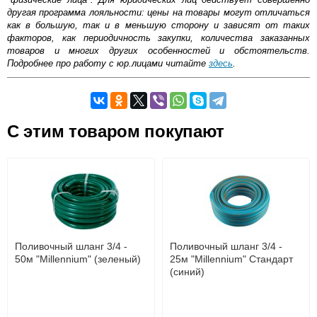
другая программа лояльности: цены на товары могут отличаться
как в большую, так и в меньшую сторону и зависят от таких
факторов, как периодичность закупки, количества заказанных
товаров и многих других особенностей и обстоятельств.
Подробнее про работу с юр.лицами читайте
здесь
.
Вибрационный насос Millennium 10 м нижний забор —
Самовывоз.
модель с отличными рабочими характеристиками.
Солидная мощность позволяет гарантировать
C этим товаром покупают
стабильное функционирование даже при больших
Оставьте отзыв
нагрузках, оптимальные габариты обуславливают
Возможные способы оплаты:
простоту монтажа, а использование
Доставка сантехники по Москве и Московской области
высококачественных комплектующих и продуманная
Наличный расчёт
конструкция являются залогом длительного срока
Банковской картой на сайте в режиме реального
службы. И при этом у агрегата привлекательная цена.
времени
Такое оборудование покупают для создания надежных
Банковской картой при получении товара как при
коммуникаций, так как оно устойчиво к агрессии среды и
доставке, так и самовывозом
не требует сложного и затратного обслуживания в
Интернет-деньгами (Yandex-деньги, Web-money,
Поливочный шланг 3/4 -
Поливочный шланг 3/4 -
процессе эксплуатации.
Qiwi-кошельки и другие).
50м "Millennium" (зеленый)
25м "Millennium" Стандарт
Безналичный расчёт (возможно и с НДС)
(синий)
подробнее...
Подробнее об оплате