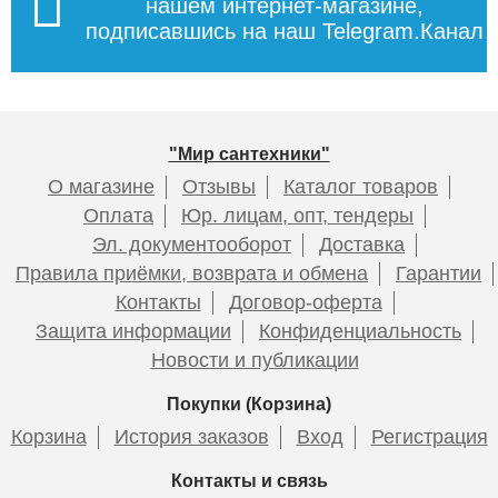
нашем интернет-магазине,
подписавшись на наш Telegram.Канал
6 922
187
Подробнее
Подробнее
"Мир сантехники"
О магазине
Отзывы
Каталог товаров
Оплата
Юр. лицам, опт, тендеры
Эл. документооборот
Доставка
Правила приёмки, возврата и обмена
Гарантии
Контакты
Договор-оферта
Защита информации
Конфиденциальность
Новости и публикации
Покупки (Корзина)
Корзина
История заказов
Вход
Регистрация
Контакты и связь