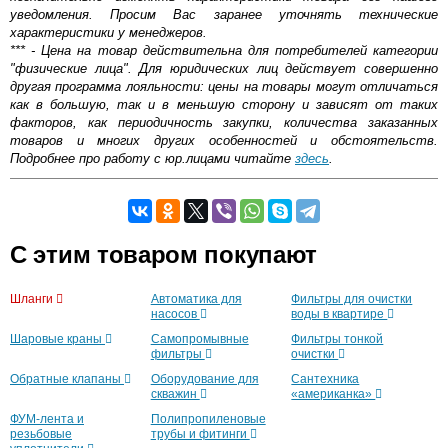
уведомления. Просим Вас заранее уточнять технические
характеристики у менеджеров.
*** - Цена на товар действительна для потребителей категории
"физические лица". Для юридических лиц действует совершенно
другая программа лояльности: цены на товары могут отличаться
как в большую, так и в меньшую сторону и зависят от таких
факторов, как периодичность закупки, количества заказанных
товаров и многих других особенностей и обстоятельств.
Подробнее про работу с юр.лицами читайте
здесь
.
Поверхностный насос Вихрь ПН-650 — модель с
Самовывоз.
отличными рабочими характеристиками. Солидная
мощность позволяет гарантировать стабильное
Оставьте отзыв
C этим товаром покупают
функционирование даже при больших нагрузках,
оптимальные габариты обуславливают простоту
Возможные способы оплаты:
монтажа, а использование высококачественных
Шланги
Автоматика для
Фильтры для очистки
Доставка сантехники по Москве и Московской области
комплектующих и продуманная конструкция являются
насосов
воды в квартире
Наличный расчёт
залогом длительного срока службы. И при этом у
Шаровые краны
Самопромывные
Фильтры тонкой
Банковской картой на сайте в режиме реального
агрегата привлекательная цена. Такое оборудование
фильтры
очистки
времени
покупают для создания надежных коммуникаций, так как
Банковской картой при получении товара как при
Обратные клапаны
Оборудование для
Сантехника
оно устойчиво к агрессии среды и не требует сложного и
скважин
«американка»
доставке, так и самовывозом
затратного обслуживания в процессе эксплуатации.
Интернет-деньгами (Yandex-деньги, Web-money,
ФУМ-лента и
Полипропиленовые
Qiwi-кошельки и другие).
резьбовые
трубы и фитинги