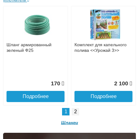
уплотнители
Безналичный расчёт (возможно и с НДС)
подробнее...
Подробнее об оплате
Шланг армированный
Комплект для капельного
зеленый Ф25
полива <<Урожай 3>>
170
2 100
Подъем на этаж.
Подробнее
Подробнее
до подъезда
1
2
услуга платная
возможность
Шланги