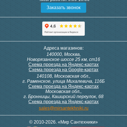
Заказать звонок
Держатель-крепление для
Держатель-крепление для
п/с 1 дюйм пара
полотенцесушителя 1 дюйм
420
300
Полотенцесушитель
Полотенцесушитель
Адреса магазинов:
водяной Q [1"] 400/600
водяной H ultra max [1'']
140000, Москва,
500/600
Подробнее
Подробнее
Новорязанское шоссе 25 км, ст16
Схема проезда на Яндекс-картах
Схема проезда на Google-картах
140108, Московская обл.,
10 000
16 200
г. Раменское, улица Михалевича, 116Б
Схема проезда на Яндекс-картах
Московская обл.,
Подробнее
Подробнее
г. Бронницы, Каширский переулок, 68
Схема проезда на Яндекс-картах
Держатель для п/с 3/4
Соединение прямое 1"х1" г/
sales@mirsantekhniki.ru
г для п/с (пара)
© 2010-2026. «Мир Сантехники»