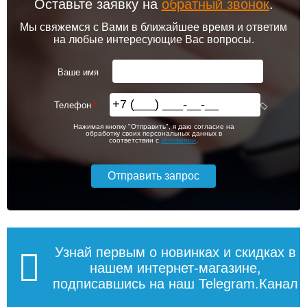
Unit П7 LM45607BL
Оставьте заявку на
обратный звонок
.
Подробнее
Подробнее
500x600, черный
Мы свяжемся с Вами в ближайшее время и ответим
на любые интересующие Вас вопросы.
14 930
12 270
Ваше имя
Подробнее
Подробнее
Телефон
Комплект подключения
Комплект подключения
Нажимая кнопку "Отправить", я даю согласие на
Lemark LM03412RBL с
Lemark LM03412SBL с
обработку своих персональных данных в
круглыми вентилями,
квадратными вентилями,
соответствии с
Условиями
.
черный
черный
6 689
8 188
Полотенцесушитель
Полотенцесушитель
водяной F ultra max vintage
водяной Wt ultra [1'']
[1"] 600/600
400/1000
Подробнее
Подробнее
Узнай первым о новинках и скидках в
нашем интернет-магазине,
подписавшись на наш Telegram.Канал
21 630
20 780