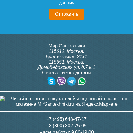
данных
19 200
16 700
Подробнее
Подробнее
Вентиль запорный угловой
Держатель для
Мир Сантехники
1/2 Х 3/4 г/ш для п/с
полотенцесушителя (без
115612
,
Москва
,
Terminus (пара)
кольца) пара
Братеевская 21к1
115551
,
Москва
,
Домодедовская ул. д.7 к.1
Связь с руководством
3 610
250
Полотенцесушитель
Полотенцесушитель
водяной K [1"] 500/1000
водяной H ultra max [1'']
600/1000
Подробнее
Подробнее
26 150
23 000
+7 (495) 648-47-17
8 (800) 302-75-05
Подробнее
Подробнее
Часы работы:
9.00-19.00