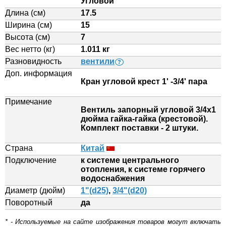
Угловой
Длина (см)
17.5
Ширина (см)
15
Высота (см)
7
Вес нетто (кг)
1.011 кг
Разновидность
вентили
?
Доп. информация
Кран угловой крест 1' -3/4' пара
Примечание
Вентиль запорный угловой 3/4х1
дюйма гайка-гайка (крестовой).
Комплект поставки - 2 штуки.
Страна
Китай
Подключение
к системе центрального
отопления, к системе горячего
водоснабжения
Диаметр (дюйм)
1"(d25)
,
3/4"(d20)
Поворотный
да
* - Используемые на сайте изображения товаров могут включать