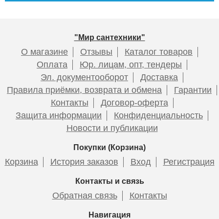
Подробнее
Подробнее
Комплект подключения
Комплект подключения
Lemark LM03412RW с
Lemark LM03412SW с
"Мир сантехники"
круглыми вентилями, белый
квадратными вентилями,
О магазине
Отзывы
Каталог товаров
белый
Оплата
Юр. лицам, опт, тендеры
Эл. документооборот
Доставка
6 689
8 188
Полотенцесушитель
Полотенцесушитель
Правила приёмки, возврата и обмена
Гарантии
водяной Ft [1"] 400/1000
водяной F ultra max vintage
Контакты
Договор-оферта
[1"] 600/1200
Подробнее
Подробнее
Защита информации
Конфиденциальность
Новости и публикации
Покупки (Корзина)
17 100
36 800
Корзина
История заказов
Вход
Регистрация
Подробнее
Подробнее
Контакты и связь
Отражатель 3/4 дюйм для
Отражатель 1/2 дюйм для
Обратная связь
Контакты
п/с Terminus (пара)
п/с Terminus (пара)
Навигация