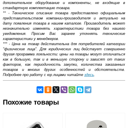
дополнительное оборудование и компоненты, не входящие в
стандартную комплектацию товара.
** - Техническое описание товара предоставлено официальным
представительством компании-производителя и актуально на
дату появления товара в нашем каталоге. Производитель может
незначительно изменять характеристики товара без нашего
уведомления. Просим Вас заранее уточнять технические
характеристики у менеджеров.
*** - Цена на товар действительна для потребителей категории
"физические лица". Для юридических лиц действует совершенно
другая программа лояльности: цены на товары могут отличаться
как в большую, так и в меньшую сторону и зависят от таких
факторов, как периодичность закупки, количества заказанных
товаров и многих других особенностей и обстоятельств.
Подробнее про работу с юр.лицами читайте
здесь
.
Полотенцесушитель является неотъемлемым атрибутом
Самовывоз.
современной ванной. Он отвечает за обогрев
помещения, выполняет декоративную функцию, а также
Похожие товары
позволяет быстро сушить небольшое количество вещей.
Оставьте отзыв
Вентиль запорный угловой 3/4х1 г/г крестовой (пара) и
Возможные способы оплаты:
другие комплектующие, которые мы реализуем,
Доставка сантехники по Москве и Московской области
обеспечивают корректный монтаж и беспроблемную
Наличный расчёт
дальнейшую эксплуатацию данных устройств. Эти
Банковской картой на сайте в режиме реального