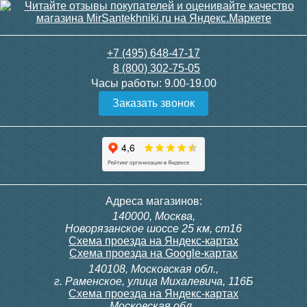
15 850
9 410
+7 (495) 648-47-17
8 (800) 302-75-05
Подробнее
Подробнее
Часы работы:
9.00-19.00
Заказать звонок
Держатель-крепление для
Держатель-крепление для
п/с 1 дюйм пара
полотенцесушителя 1 дюйм
420
300
Полотенцесушитель
Полотенцесушитель M без
Адреса магазинов:
водяной G [1"] 400/1000
полки 60/50 1" Водяной
140000, Москва,
Подробнее
Подробнее
Новорязанское шоссе 25 км, ст16
Схема проезда на Яндекс-картах
Схема проезда на Google-картах
140108, Московская обл.,
14 900
3 380
г. Раменское, улица Михалевича, 116Б
Схема проезда на Яндекс-картах
Московская обл.,