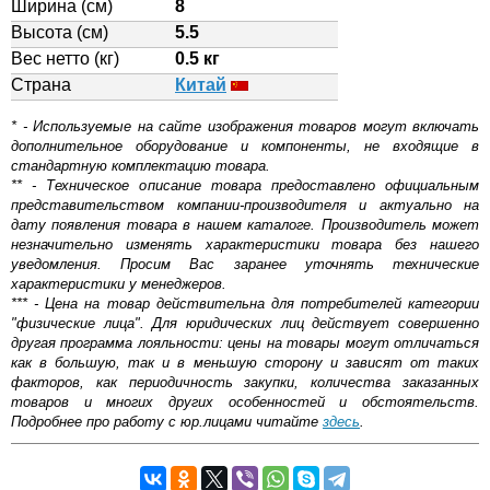
Ширина (см)
8
Высота (см)
5.5
Вес нетто (кг)
0.5 кг
Страна
Китай
* - Используемые на сайте изображения товаров могут включать
дополнительное оборудование и компоненты, не входящие в
стандартную комплектацию товара.
** - Техническое описание товара предоставлено официальным
представительством компании-производителя и актуально на
дату появления товара в нашем каталоге. Производитель может
незначительно изменять характеристики товара без нашего
уведомления. Просим Вас заранее уточнять технические
характеристики у менеджеров.
*** - Цена на товар действительна для потребителей категории
"физические лица". Для юридических лиц действует совершенно
другая программа лояльности: цены на товары могут отличаться
как в большую, так и в меньшую сторону и зависят от таких
факторов, как периодичность закупки, количества заказанных
товаров и многих других особенностей и обстоятельств.
Подробнее про работу с юр.лицами читайте
здесь
.
Полотенцесушитель является неотъемлемым атрибутом
Самовывоз.
современной ванной. Он отвечает за обогрев