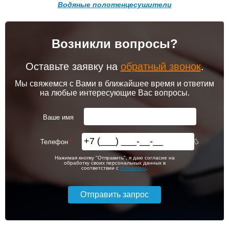
Водяные полотенцесушители
Возникли вопросы?
4 514
6 014
Полотенцесушитель
Полотенцесушитель
Подробнее о доставке
водяной Dc [1"] 500/400 +
водяной H pro [3/4] 400/600
крепёж
Оставьте заявку на
обратный звонок
.
Подробнее
Подробнее
Мы свяжемся с Вами в ближайшее время и ответим
на любые интересующие Вас вопросы.
6 620
14 400
Ваше имя
Подробнее
Подробнее
Телефон
Комплект подключения
Комплект подключения
Нажимая кнопку "Отправить", я даю согласие на
Lemark LM03412RBL с
Lemark LM03412SBL с
обработку своих персональных данных в
круглыми вентилями,
квадратными вентилями,
соответствии с
Условиями
.
черный
черный
6 689
8 188
Полотенцесушитель
Полотенцесушитель
водяной Point PN09158SP
водяной J flat [3/4] 400/600