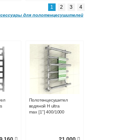
1
2
3
4
ксессуары для полотенцесушителей
Комплект
подключения
Lemark
LM03412SW с
квадратными
ый
вентилями, белый
тель
Полотенцесушитель
6 689
8 188
s
водяной H ultra
max [1''] 400/1000
ее
Подробнее
9 160
21 000