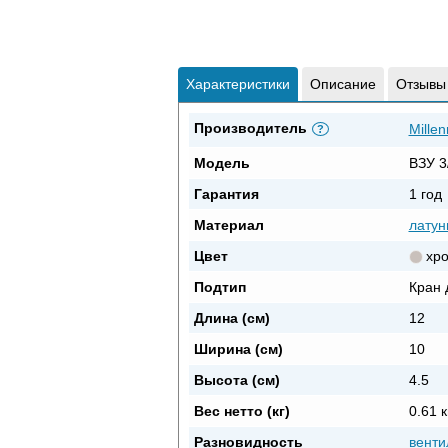
Характеристики
Описание
Отзывы
Производитель
Mille
?
Модель
ВЗУ 3/
Гарантия
1 год
Материал
латун
Цвет
хр
Подтип
Кран 
Длина (см)
12
Ширина (см)
10
Высота (см)
4.5
Вес нетто (кг)
0.61 к
Разновидность
венти