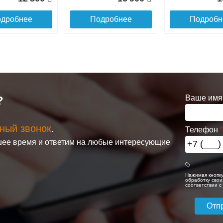
дробнее
Подробнее
Подробн
ль 1/2
Отражатель 1
Эксцентрик 1/2 x
 п/с
дюйм для п/с
3/4 г/ш для п/с
 (пара)
Terminus (пара)
Terminus (пара)
Ваше имя
?
ный звонок
.
Телефон
цесушитель
Полотенцесушитель
Полотенцесуши
100
300
ее время и ответим на любые интересующие
f ultra
водяной Eu [1'']
водяной Gt [1"]
1200
700/600
500/800
дробнее
Подробнее
Подробн
Нажимая кнопку
обработку свои
соответствии 
27 250
14 820
1
дробнее
Подробнее
Подробн