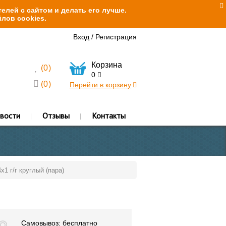
елей с сайтом и делать его лучше.
лов cookies.
Вход
/
Регистрация
Корзина
(
0
)
0
(
0
)
Перейти в корзину
вости
Отзывы
Контакты
1 г/г круглый (пара)
Самовывоз: бесплатно