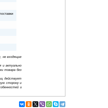
поставки
, не входящие
я и актуально
ки товара без
лиц действует
шую сторону и
собенностей и
мещения, выполняет декоративную
/г круглый (пара) и другие