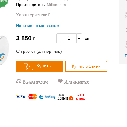
антия
Производитель:
Millennium
Характеристики
Наличие по магазинам
3 850
-
+
шт
б/н расчет (для юр. лиц)
Б
Купить
Купить в 1 клик
К сравнению
В избранное