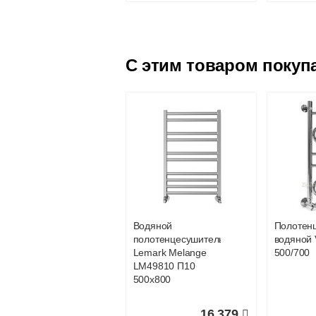
C этим товаром покуп
Комплект
Комплек
подключения
подключ
Lemark LM03412S
Lemark
с квадратными
LM03412
вентилями
круглым
вентилям
черный
Водяной
Полотен
6 014
полотенцесушитель
водяной V
Lemark Melange
500/700
Подробнее
По
LM49810 П10
500x800
16 379