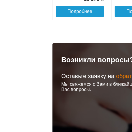
Подробнее
По
Отражатель 3/4
Отражате
дюйм для п/с
дюйм для
Terminus (пара)
Terminus
Возникли вопросы
Оставьте заявку на
обрат
Полотенцесушитель
Полотен
100
Мы свяжемся с Вами в ближайш
водяной DW [1"]
водяной V
Вас вопросы.
500/400 с
[1"] 400/
Подробнее
По
полочками+крёпеж
6 330
Подробнее
По