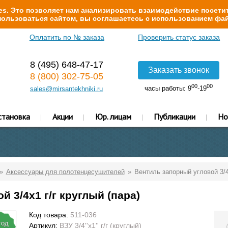
s. Это позволяет нам анализировать взаимодействие посетит
ользоваться сайтом, вы соглашаетесь с использованием фай
Оплатить по № заказа
Проверить статус заказа
8 (495) 648-47-17
Заказать звонок
8 (800) 302-75-05
00
00
часы работы: 9
-19
sales@mirsantekhniki.ru
становка
Акции
Юр. лицам
Публикации
Но
Аксессуары для полотенцесушителей
Вентиль запорный угловой 3/4х
 3/4х1 г/г круглый (пара)
Код товара:
511-036
год
Артикул:
ВЗУ 3/4''х1'' г/г (круглый)