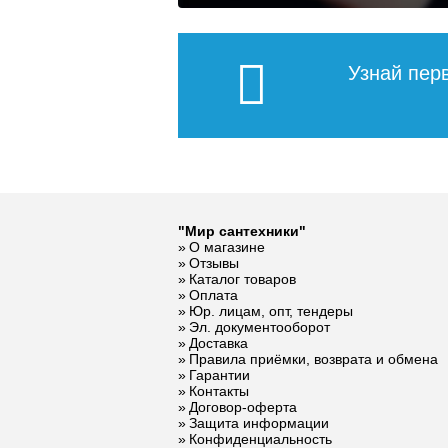
Узнай пер
Держатель для
Держател
полотенцесушителя
креплени
(без кольца) пара
1 дюйм 
Полотенцесушитель
Полотен
250
"Мир сантехники"
водяной Terminus
водяной F
О магазине
«Хендрикс» П8
vintage [
Отзывы
Подробнее
По
500х800
Каталог товаров
Оплата
Юр. лицам, опт, тендеры
Эл. документооборот
22 610
Доставка
Правила приёмки, возврата и обмена
Гарантии
Подробнее
По
Контакты
Договор-оферта
Защита информации
Конфиденциальность