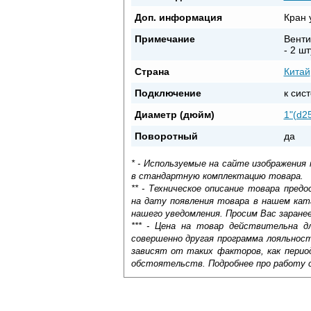
Доп. информация
Кран 
Примечание
Венти
- 2 шт
Страна
Китай
Подключение
к сис
Диаметр (дюйм)
1"(d2
Поворотный
да
* - Используемые на сайте изображения
в стандартную комплектацию товара.
** - Техническое описание товара пре
на дату появления товара в нашем кат
нашего уведомления. Просим Вас заране
*** - Цена на товар действительна д
совершенно другая программа лояльнос
зависят от таких факторов, как период
обстоятельств. Подробнее про работу 
Полотенцесушитель является неотъемле
Самовывоз.
функцию, а также позволяет быстро суши