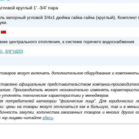
угловой круглый 1' -3/4' пара
ль запорный угловой 3/4х1 дюйма гайка-гайка (круглый). Комплект 
уки.
теме центрального отопления, к системе горячего водоснабжения
5)
,
3/4"(d20)
 товаров могут включать дополнительное оборудование и компоненты
доставлено официальным представительством компании-производител
алоге. Производитель может незначительно изменять характеристи
е уточнять технические характеристики у менеджеров.
ля потребителей категории "физические лица". Для юридических 
ти: цены на товары могут отличаться как в большую, так и в мень
ичность закупки, количества заказанных товаров и многих других о
с юр.лицами читайте
здесь
.
мым атрибутом современной ванной. Он отвечает за обогрев по
ть небольшое количество вещей. Вентиль запорный угловой 3/4х1 г