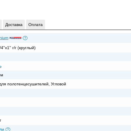
Доставка
Оплата
nnium
?
4''х1'' г/г (круглый)
ь
ом
для полотенцесушителей, Угловой
г
ли
?