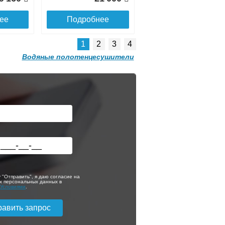
ее
Подробнее
1
2
3
4
Водяные полотенцесушители
Вентиль запорный
угловой 1/2 Х 3/4 г/
ш для п/с Terminus
(пара)
тель
Полотенцесушитель
300
3 610
водяной Terminus
Палермо П13
ее
Подробнее
500х1000
 "Отправить", я даю согласие на
х персональных данных в
с
Условиями
.
3 620
62 050
ее
Подробнее