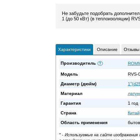
Не забудьте подобрать дополнител
1 (до 50 кВт) (в теплоизоляции) RV
Характеристики
Описание
Отзывы
Производитель
ROM
?
Модель
RVS-0
Диаметр (дюйм)
1"(d2
Материал
латун
Гарантия
1 год
Страна
Китай
Область применения
бытов
* - Используемые на сайте изображения