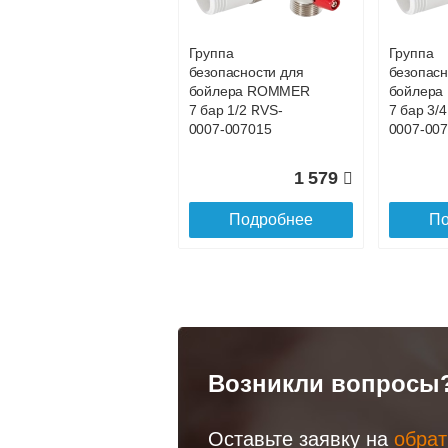
Доставка в регионы России.
Группа
Группа
безопасности для
безопасн
бойлера ROMMER
бойлер
7 бар 1/2 RVS-
7 бар 3/
0007-007015
0007-00
1 579
Подробнее
По
Возникли вопросы
Оставьте заявку на
обрат