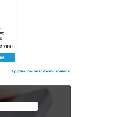
о
MER
0
Подробнее о доставке
2 796
ее
Группы безопасности котлов