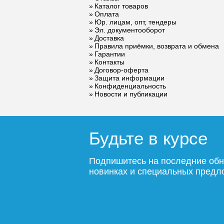
предохранительный
клапан
Каталог товаров
Оплата
ROMMER для
для сист
Юр. лицам, опт, тендеры
отопления 2.5 бар
водосна
Эл. документооборот
1/2 x3/4 RVS-0001-
бар 1/2 
Доставка
002515
0003-00
Правила приёмки, возврата и обмена
Гарантии
436
Контакты
Договор-оферта
Защита информации
Подробнее
По
Конфиденциальность
Новости и публикации
Будьте в курсе
Подпишитесь на последние обн
новинках и специальных пред