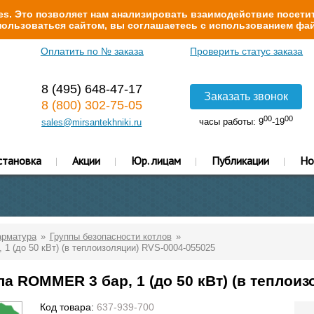
s. Это позволяет нам анализировать взаимодействие посетит
ользоваться сайтом, вы соглашаетесь с использованием фай
Оплатить по № заказа
Проверить статус заказа
8 (495) 648-47-17
Заказать звонок
8 (800) 302-75-05
00
00
часы работы: 9
-19
sales@mirsantekhniki.ru
становка
Акции
Юр. лицам
Публикации
Но
арматура
Группы безопасности котлов
1 (до 50 кВт) (в теплоизоляции) RVS-0004-055025
а ROMMER 3 бар, 1 (до 50 кВт) (в теплоиз
Код товара:
637-939-700