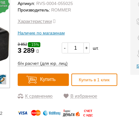
год
Артикул:
RVS-0004-055025
антия
Производитель:
ROMMER
Характеристики
Наличие по магазинам
3 852
- 15%
-
+
шт.
3 289
б/н расчет (для юр. лиц)
Б
Купить
Купить в 1 клик
К сравнению
В избранное
12