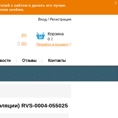
елей с сайтом и делать его лучше.
лов cookies.
Вход
/
Регистрация
Корзина
(
0
)
0
(
0
)
Перейти в корзину
вости
Отзывы
Контакты
оляции) RVS-0004-055025