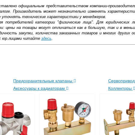
доставлено официальным представительством компании-производител
алоге. Производитель может незначительно изменять характеристи
е уточнять технические характеристики у менеджеров.
ля потребителей категории "физические лица". Для юридических 
ти: цены на товары могут отличаться как в большую, так и в мень
ичность закупки, количества заказанных товаров и многих других о
с юр.лицами читайте
здесь
.
ковской области
жиме реального времени
Предохранительные клапаны
Сервоприво
товара как при доставке, так и самовывозом
, Web-money, Qiwi-кошельки и другие).
Аксессуары к радиаторам
Коллекторы
 с НДС)
подробнее...
до подъезда