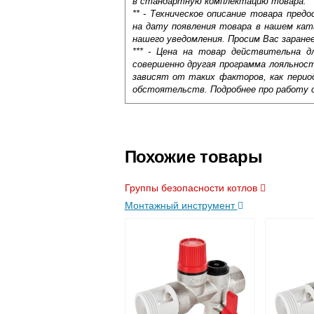
в стандартную комплектацию товара.
** - Техническое описание товара пре
на дату появления товара в нашем кат
нашего уведомления. Просим Вас заране
*** - Цена на товар действительна д
совершенно другая программа лояльнос
зависят от таких факторов, как период
обстоятельств. Подробнее про работу 
Самовывоз.
Оставьте отзыв
Доставка сантехники по Москве и Мос
Возможные способы оплаты:
Похожие товары
Наличный расчёт
Банковской картой на сайте в ре
Группы безопасности котлов
Банковской картой при получении 
Монтажный инструмент
Интернет-деньгами (Yandex-деньги
Безналичный расчёт (возможно и
Подъем на этаж.
услуга платная
возможность