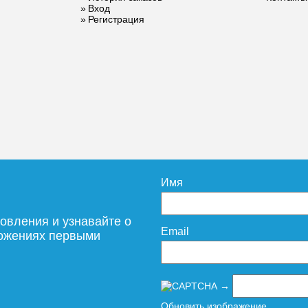
 ROMMER
Вход
Регистрация
ем
бжения 6
х3/4 RVS-
6015
436
дробнее
Имя
овления и узнавайте о
Email
ложениях первыми
→
Обновить изображение