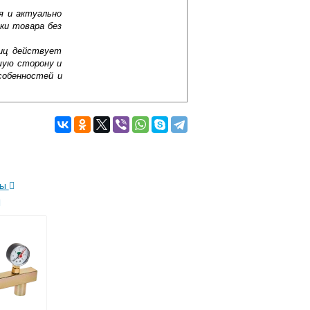
я и актуально
ки товара без
лиц действует
шую сторону и
собенностей и
ды
Подробнее об оплате