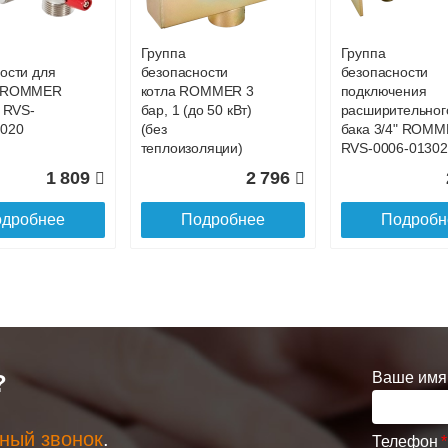
Группа
Группа
ости для
безопасности
безопасности
а ROMMER
котла ROMMER 3
подключения
4 RVS-
бар, 1 (до 50 кВт)
расширительног
7020
(без
бака 3/4" ROM
теплоизоляции)
RVS-0006-01302
RVS-0004-01502
3 бар
1 809
2 796
дробнее
Подробнее
Подробн
Ваше имя
?
ный звонок
.
Телефон