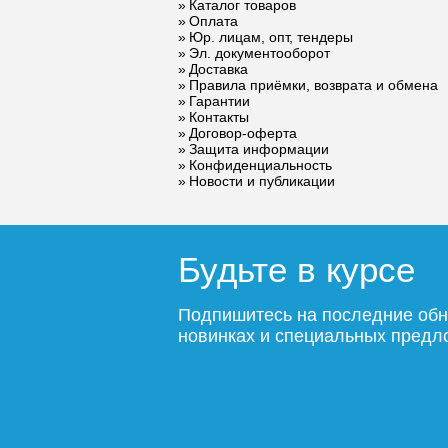
клапан ROMMER
Каталог товаров
Оплата
для систем
Юр. лицам, опт, тендеры
водоснабжения 6
Эл. документооборот
бар 1/2 х3/4 RVS-
Доставка
0003-006015
Правила приёмки, возврата и обмена
Гарантии
436
Контакты
Договор-оферта
Защита информации
Подробнее
Конфиденциальность
Новости и публикации
Будьте в курсе
Подпишитесь на последние обн
новинках и специальных пред