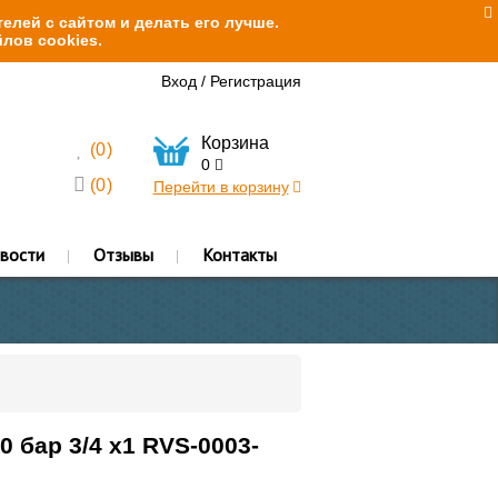
елей с сайтом и делать его лучше.
лов cookies.
Вход
/
Регистрация
Корзина
(
0
)
0
(
0
)
Перейти в корзину
вости
Отзывы
Контакты
бар 3/4 x1 RVS-0003-