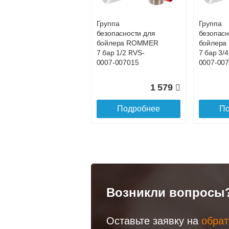
Доставка в регионы России.
Группа
Группа
безопасности для
безопасн
бойлера ROMMER
бойлер
7 бар 1/2 RVS-
7 бар 3/
0007-007015
0007-00
1 579
Подробнее
По
Возникли вопросы
Оставьте заявку на
обрат