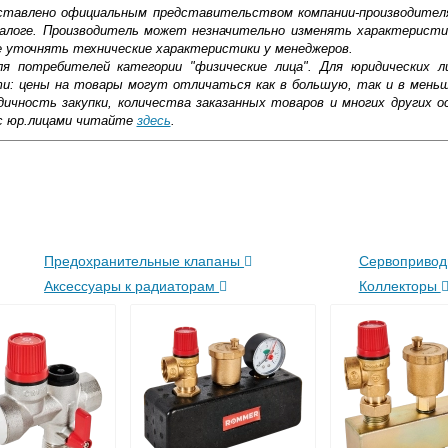
доставлено официальным представительством компании-производител
алоге. Производитель может незначительно изменять характеристи
е уточнять технические характеристики у менеджеров.
ля потребителей категории "физические лица". Для юридических 
ти: цены на товары могут отличаться как в большую, так и в мень
ичность закупки, количества заказанных товаров и многих других о
с юр.лицами читайте
здесь
.
ковской области
жиме реального времени
Предохранительные клапаны
Сервоприво
товара как при доставке, так и самовывозом
, Web-money, Qiwi-кошельки и другие).
Аксессуары к радиаторам
Коллекторы
 с НДС)
подробнее...
до подъезда