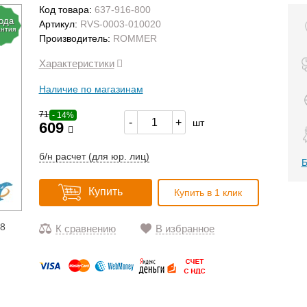
Код товара:
637-916-800
года
Артикул:
RVS-0003-010020
антия
Производитель:
ROMMER
Характеристики
Наличие по магазинам
712
- 14%
-
+
шт
609
б/н расчет (для юр. лиц)
Б
Купить
Купить в 1 клик
18
К сравнению
В избранное