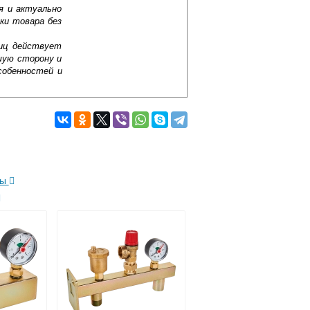
я и актуально
ки товара без
лиц действует
шую сторону и
собенностей и
ды
Подробнее об оплате