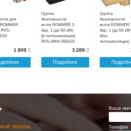
Группа
Группа
ости для
безопасности
безопасности
а ROMMER
котла ROMMER 3
котла ROMMER 
4 RVS-
бар, 1 (до 50 кВт)
бар, 1 (до 50 кВт
7020
(в теплоизоляции)
(без
RVS-0004-055025
теплоизоляции)
RVS-0004-01502
1 809
3 289
дробнее
Подробнее
Подробн
Ваше имя
?
ный звонок
.
Телефон