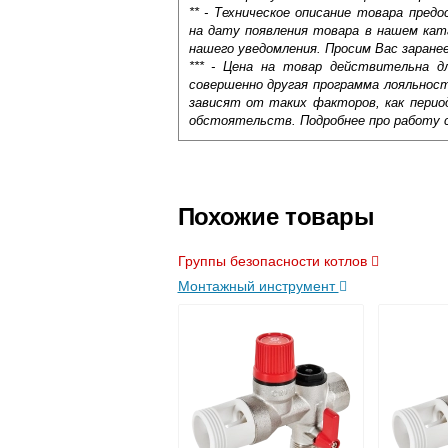
** - Техническое описание товара пре
на дату появления товара в нашем кат
нашего уведомления. Просим Вас заране
*** - Цена на товар действительна д
совершенно другая программа лояльнос
зависят от таких факторов, как период
обстоятельств. Подробнее про работу 
Самовывоз.
Оставьте отзыв
Доставка сантехники по Москве и Мос
Возможные способы оплаты:
Похожие товары
Наличный расчёт
Банковской картой на сайте в ре
Группы безопасности котлов
Банковской картой при получении 
Монтажный инструмент
Интернет-деньгами (Yandex-деньги
Безналичный расчёт (возможно и
Подъем на этаж.
услуга платная
возможность