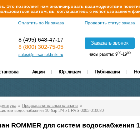
s. Это позволяет нам анализировать взаимодействие посетит
ользоваться сайтом, вы соглашаетесь с использованием фай
Оплатить по № заказа
Проверить статус заказа
8 (495) 648-47-17
Заказать звонок
8 (800) 302-75-05
00
00
часы работы: 9
-19
sales@mirsantekhniki.ru
становка
Акции
Юр. лицам
Публикации
Но
арматура
Предохранительные клапаны
стем водоснабжения 10 бар 3/4 x1 RVS-0003-010020
ан ROMMER для систем водоснабжения 10 