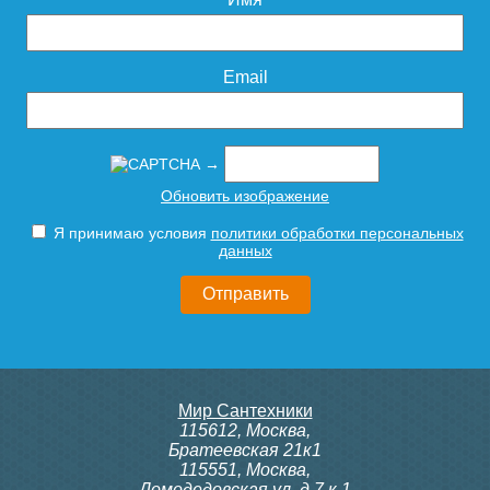
дома в РФ оснащены трубчатыми
радиаторами. Однако сегодня трубчатые
радиаторы используют больше в
дизайнерских целях. Трубчатые радиаторы
Email
изготавливают из таких металлов, которые
устойчивы к коррозии. Они могут быть как
напольными, так и настенными,
горизонтальными или вертикальными. Одним
→
из преимуществ трубчатых радиаторов
является легкость уборки – благодаря
Обновить изображение
специфике конструкции этого типа
и
отсутствию острых углов, пыль не собирается
Я принимаю условия
политики обработки персональных
внутри радиатора.
данных
Из чего делают радиатор
Сталь
. Сталь является самым
распространённым материалом для
панельных и трубчатых радиаторов. Главным
недостатком данного материала является его
чувствительность к давлению
и
кислотности
Мир Сантехники
воды
. Сталь может заржаветь, например, если
115612
,
Москва
,
из радиатора слить воду и не залить новую.
Братеевская 21к1
Основными преимуществами стальных
115551
,
Москва
,
радиаторов являются
высокая теплоотдача и
Домодедовская ул. д.7 к.1