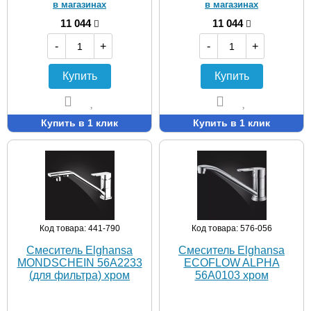
в магазинах
в магазинах
11 044
11 044
-
+
-
+
Купить
Купить
Купить в 1 клик
Купить в 1 клик
Код товара: 441-790
Код товара: 576-056
Смеситель Elghansa
Смеситель Elghansa
MONDSCHEIN 56A2233
ECOFLOW ALPHA
(для фильтра) хром
56A0103 хром