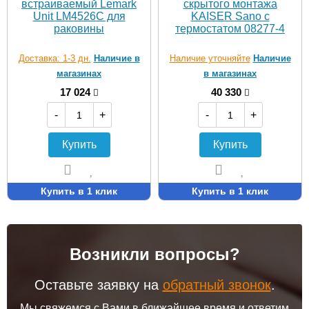
встраиваемый Lemark
скрытого монтажа
Unit LM4526C для
KAISER Sano с
раковины
термостатом 08277-4
Доставка: 1-3 дн.
Наличие в
Наличие уточняйте
Наличие
магазинах
в магазинах
17 024
40 330
-
+
-
+
Купить
Купить
Купить в 1 клик
Купить в 1 клик
Возникли вопросы?
Оставьте заявку на
обратный звонок
.
Мы свяжемся с Вами в ближайшее время и ответим