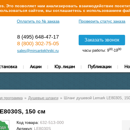
s. Это позволяет нам анализировать взаимодействие посетит
ользоваться сайтом, вы соглашаетесь с использованием фай
Оплатить по № заказа
Проверить статус заказа
8 (495) 648-47-17
Заказать звонок
8 (800) 302-75-05
00
00
часы работы: 9
-19
sales@mirsantekhniki.ru
становка
Акции
Юр. лицам
Публикации
Но
я программа
Душевые шланги
Шланг душевой Lemark LE8030S, 150
E8030S, 150 см
Код товара:
632-513-000
года
Артикул:
LE8030S