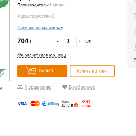
антия
Производитель:
Lemark
Характеристики
Наличие по магазинам
704
-
+
шт.
б/н расчет (для юр. лиц)
Б
Купить
Купить в 1 клик
К сравнению
В избранное
14