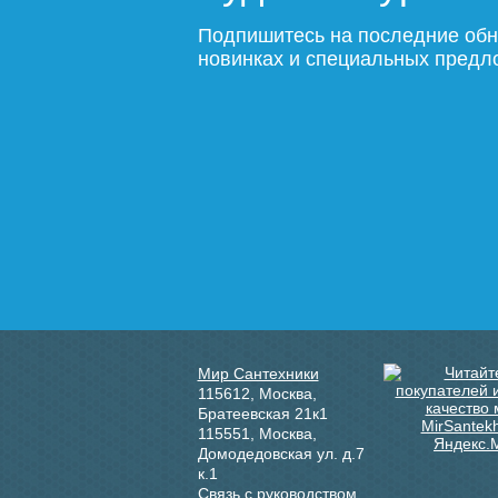
Подпишитесь на последние обн
новинках и специальных пред
Мир Сантехники
115612
,
Москва
,
Братеевская 21к1
115551
,
Москва
,
Домодедовская ул. д.7
к.1
Связь с руководством