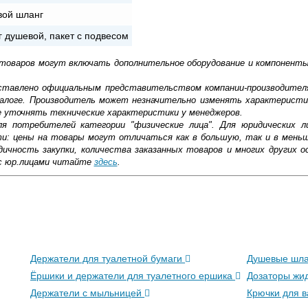
ой шланг
 душевой, пакет с подвесом
 товаров могут включать дополнительное оборудование и компоненты
доставлено официальным представительством компании-производител
алоге. Производитель может незначительно изменять характеристи
е уточнять технические характеристики у менеджеров.
ля потребителей категории "физические лица". Для юридических 
ти: цены на товары могут отличаться как в большую, так и в мень
ичность закупки, количества заказанных товаров и многих других о
с юр.лицами читайте
здесь
.
ковской области
жиме реального времени
Держатели для туалетной бумаги
Душевые шл
товара как при доставке, так и самовывозом
, Web-money, Qiwi-кошельки и другие).
Ёршики и держатели для туалетного ершика
Дозаторы жи
 с НДС)
подробнее...
Держатели с мыльницей
Крючки для 