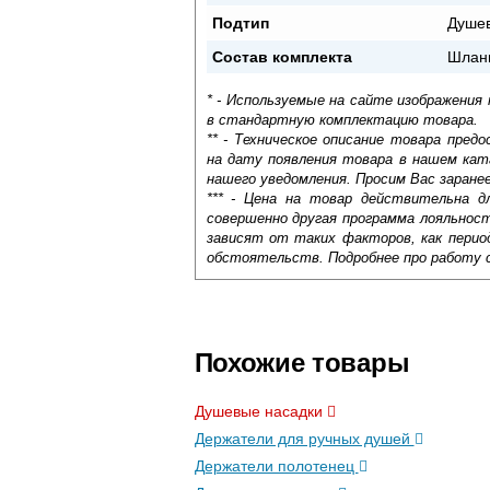
Подтип
Душев
Состав комплекта
Шланг
* - Используемые на сайте изображения
в стандартную комплектацию товара.
** - Техническое описание товара пре
на дату появления товара в нашем кат
нашего уведомления. Просим Вас заране
*** - Цена на товар действительна д
совершенно другая программа лояльнос
зависят от таких факторов, как период
обстоятельств. Подробнее про работу 
Самовывоз.
Оставьте отзыв
Доставка сантехники по Москве и Мос
Возможные способы оплаты:
Похожие товары
Наличный расчёт
Банковской картой на сайте в ре
Душевые насадки
Банковской картой при получении 
Держатели для ручных душей
Интернет-деньгами (Yandex-деньги
Безналичный расчёт (возможно и
Держатели полотенец