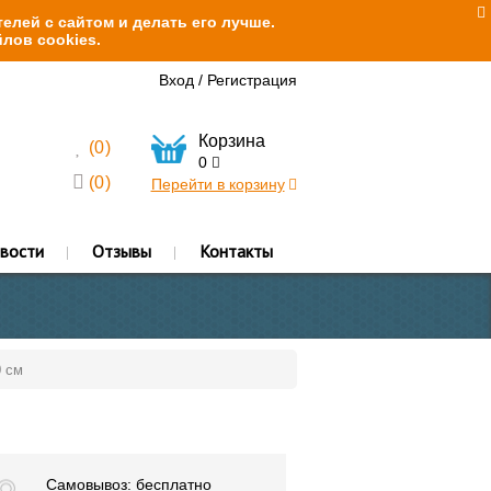
елей с сайтом и делать его лучше.
лов cookies.
Вход
/
Регистрация
Корзина
(
0
)
0
(
0
)
Перейти в корзину
вости
Отзывы
Контакты
 см
Самовывоз: бесплатно