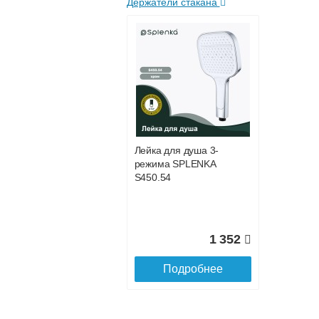
Держатели стакана
Подъем на этаж.
услуга платная
возможность
Доставка в регионы России.
Лейка для душа 3-
режима SPLENKA
S450.54
1 352
Подробнее