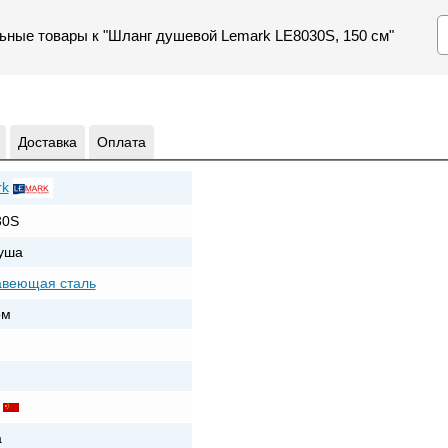
ьные товары к "Шланг душевой Lemark LE8030S, 150 см"
Доставка
Оплата
rk
30S
уша
авеющая сталь
ом
а