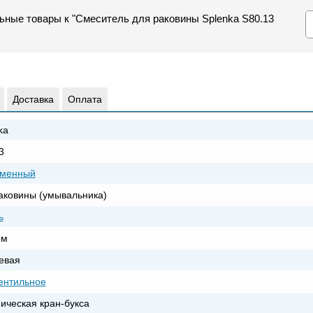
ьные товары к "Смеситель для раковины Splenka S80.13
Доставка
Оплата
ka
3
еменный
аковины (умывальника)
ь
ом
евая
ентильное
ическая кран-букса