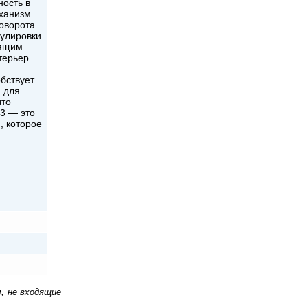
ность в
еханизм
поворота
гулировки
оящим
терьер
бствует
 для
что
13 — это
, которое
, не входящие