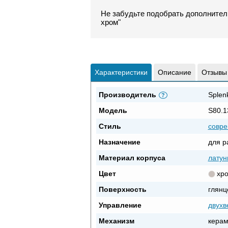
Не забудьте подобрать дополнител
хром"
Характеристики
Описание
Отзывы
Производитель
Splen
?
Модель
S80.1
Стиль
совр
Назначение
для р
Материал корпуса
латун
Цвет
хр
Поверхность
глянц
Управление
двухв
Механизм
керам