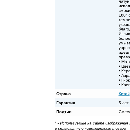
латун
испол
смеси
180° 
темпе
украш
благо
Излив
более
умыва
упрощ
идеал
превр
• Мат
• Цве
• Кер
• Аэр
• Гиб
• Кре
Страна
Китай
Гарантия
5 лет
Подтип
Смес
* - Используемые на сайте изображения
в стандартную комплектацию товара.