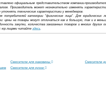
доставлено официальным представительством компании-производител
алоге. Производитель может незначительно изменять характеристи
е уточнять технические характеристики у менеджеров.
ля потребителей категории "физические лица". Для юридических 
ти: цены на товары могут отличаться как в большую, так и в мень
ичность закупки, количества заказанных товаров и многих других о
с юр.лицами читайте
здесь
.
ническое изделие в ванной комнате или на кухне должны отвечать
тетичности. Смеситель Elghansa NEW WAVE KAPPA 5907596 хром — м
тся в любую обстановку. Стильный внешний вид — одна из главных 
ковской области
дежность и простоту ухода. Солидный срок службы смесителя обус
сприимчивостью к негативным воздействиям различной природы.
вать температуру воды, а не прыгать из холодной и кипяток. Прос
жиме реального времени
Смесители для раковины
Смесители д
м, обычная губка и средство — и чистота.
товара как при доставке, так и самовывозом
ушем
, Web-money, Qiwi-кошельки и другие).
Смесители для кухни
 с НДС)
подробнее...
омого. У него Elghansa (Германия) уже несколько лет. Никаких нар
до подъезда