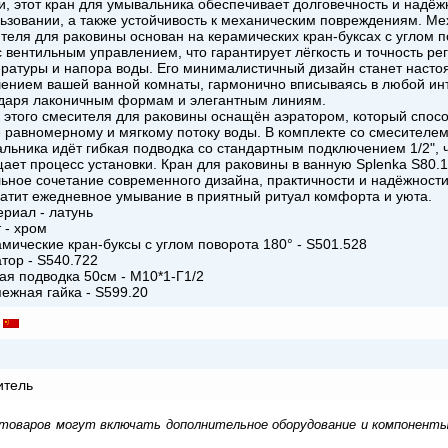
и, этот кран для умывальника обеспечивает долговечность и надёж
ьзовании, а также устойчивость к механическим повреждениям. М
теля для раковины основан на керамических кран-буксах с углом 
с вентильным управлением, что гарантирует лёгкость и точность ре
ратуры и напора воды. Его минималистичный дизайн станет наст
ением вашей ванной комнаты, гармонично вписываясь в любой ин
даря лаконичным формам и элегантным линиям.
 этого смесителя для раковины оснащён аэратором, который спосо
 равномерному и мягкому потоку воды. В комплекте со смесителем
льника идёт гибкая подводка со стандартным подключением 1/2", 
ает процесс установки. Кран для раковины в ванную Splenka S80.
ьное сочетание современного дизайна, практичности и надёжности
атит ежедневное умывание в приятный ритуал комфорта и уюта.
ериал - латунь
т - хром
амические кран-буксы с углом поворота 180° - S501.528
атор - S540.722
кая подводка 50см - M10*1-Г1/2
пежная гайка - S599.20
итель
 товаров могут включать дополнительное оборудование и компоненты