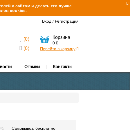
елей с сайтом и делать его лучше.
лов cookies.
Вход
/
Регистрация
Корзина
(
0
)
0
(
0
)
Перейти в корзину
вости
Отзывы
Контакты
Самовывоз: бесплатно