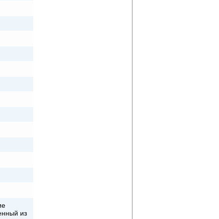
ие
енный из