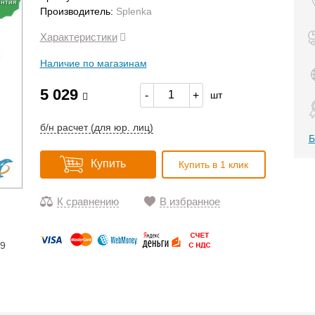
антия
Производитель:
Splenka
Характеристики
Наличие по магазинам
5 029
-
+
шт
б/н расчет (для юр. лиц)
Б
Купить
Купить в 1 клик
К сравнению
В избранное
19