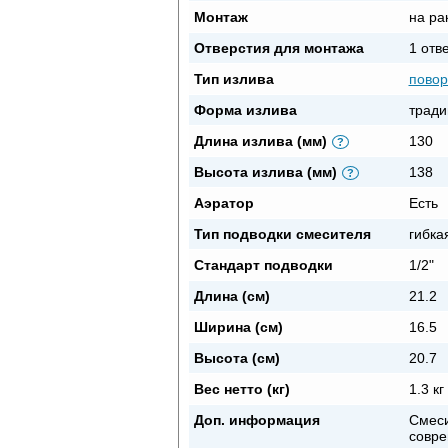
Монтаж
на ра
Отверстия для монтажа
1 отв
Тип излива
повор
Форма излива
тради
Длина излива (мм)
130
?
Высота излива (мм)
138
?
Аэратор
Eсть
Тип подводки смесителя
гибка
Стандарт подводки
1/2"
Длина (см)
21.2
Ширина (см)
16.5
Высота (см)
20.7
Вес нетто (кг)
1.3 кг
Доп. информация
Смеси
совре