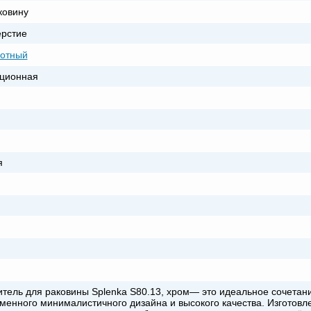
ковину
ерстие
отный
ционная
я
тель для раковины Splenka S80.13, хром— это идеальное сочетан
менного минималистичного дизайна и высокого качества. Изготовл