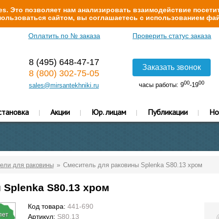
s. Это позволяет нам анализировать взаимодействие посетит
ользоваться сайтом, вы соглашаетесь с использованием фай
Оплатить по № заказа
Проверить статус заказа
8 (495) 648-47-17
Заказать звонок
8 (800) 302-75-05
00
00
часы работы: 9
-19
sales@mirsantekhniki.ru
становка
Акции
Юр. лицам
Публикации
Но
ели для раковины
Смеситель для раковины Splenka S80.13 хром
 Splenka S80.13 хром
Код товара:
441-690
лет
Артикул:
S80.13