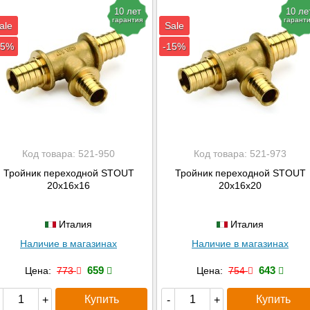
10 лет
10 ле
гарантия
гарант
ale
Sale
15%
-15%
Код товара:
521-950
Код товара:
521-973
Тройник переходной STOUT
Тройник переходной STOUT
20x16x16
20х16х20
Италия
Италия
Наличие в магазинах
Наличие в магазинах
659
643
Цена:
773
Цена:
754
Купить
Купить
+
-
+