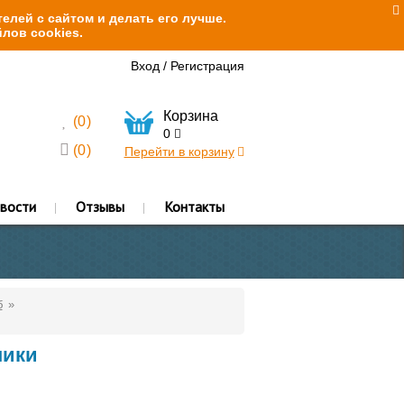
елей с сайтом и делать его лучше.
лов cookies.
Вход
/
Регистрация
Корзина
(
0
)
0
(
0
)
Перейти в корзину
вости
Отзывы
Контакты
б
ники