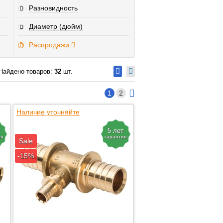
Разновидность
Диаметр (дюйм)
Распродажи
Найдено товаров:
32
шт.
1
2
Наличие уточняйте
5 лет
ия
гарантия
Sale
-15%