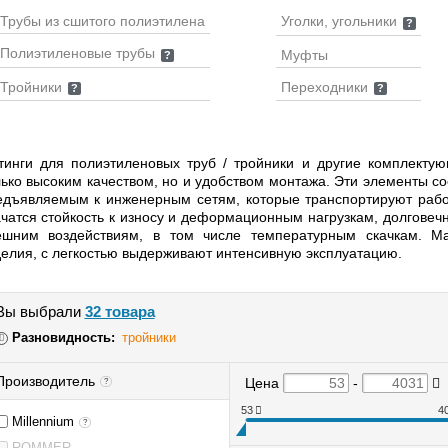
Трубы из сшитого полиэтилена
Уголки, угольники
?
Полиэтиленовые трубы
Муфты
?
Тройники
Переходники
?
?
тинги для полиэтиленовых труб / тройники и другие комплекту
лько высоким качеством, но и удобством монтажа. Эти элементы с
едъявляемым к инженерным сетям, которые транспортируют рабоч
ачатся стойкость к износу и деформационным нагрузкам, долговеч
ешним воздействиям, в том числе температурным скачкам. Ма
делия, с легкостью выдерживают интенсивную эксплуатацию.
Вы выбрали
32 товара
Разновидность:
тройники
Производитель
Цена
-
?
53
4
Millennium
?
ROMMER