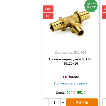
10 лет
гарантия
Sale
S
-15%
-
Код товара:
521-937
Тройник переходной STOUT
16x20x16
Италия
Наличие в магазинах
601
Цена:
704
Купить
-
+
-