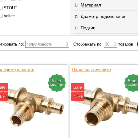
Материал
STOUT
Valtec
Диаметр подключения
Подтип
тировать по:
популярности
Отображать по:
30
товаров
личие уточняйте
Наличие уточняйте
5 лет
5 лет
гарантия
гарант
ale
Sale
15%
-15%