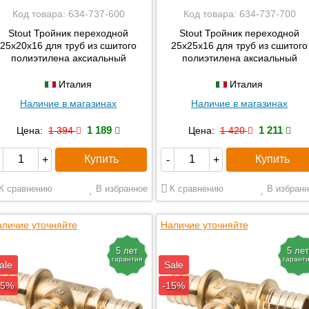
Код товара:
634-737-600
Код товара:
634-737-700
Stout Тройник переходной
Stout Тройник переходной
25x20x16 для труб из сшитого
25x25x16 для труб из сшитого
полиэтилена аксиальный
полиэтилена аксиальный
Италия
Италия
Наличие в магазинах
Наличие в магазинах
1 189
1 211
Цена:
1 394
Цена:
1 420
Купить
Купить
+
-
+
К сравнению
В избранное
К сравнению
В избранн
личие уточняйте
Наличие уточняйте
5 лет
5 лет
гарантия
гарант
ale
Sale
15%
-15%