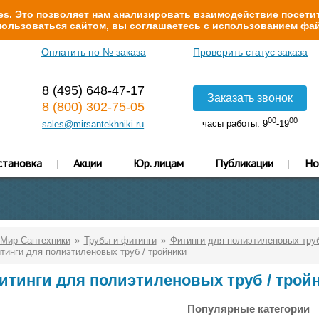
s. Это позволяет нам анализировать взаимодействие посетит
ользоваться сайтом, вы соглашаетесь с использованием фай
Оплатить по № заказа
Проверить статус заказа
8 (495) 648-47-17
Заказать звонок
8 (800) 302-75-05
00
00
часы работы: 9
-19
sales@mirsantekhniki.ru
становка
Акции
Юр. лицам
Публикации
Но
Мир Сантехники
Трубы и фитинги
Фитинги для полиэтиленовых тру
тинги для полиэтиленовых труб / тройники
итинги для полиэтиленовых труб / трой
Популярные категории