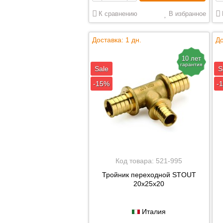
К сравнению
В избранное
Доставка: 1 дн.
До
10 лет
гарантия
Sale
S
-15%
-
Код товара:
521-995
Тройник переходной STOUT
20х25х20
Италия