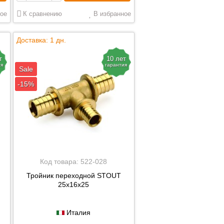
ое
К сравнению
В избранное
Доставка: 1 дн.
т
10 лет
ия
гарантия
Sale
-15%
Код товара:
522-028
Тройник переходной STOUT
25х16х25
Италия