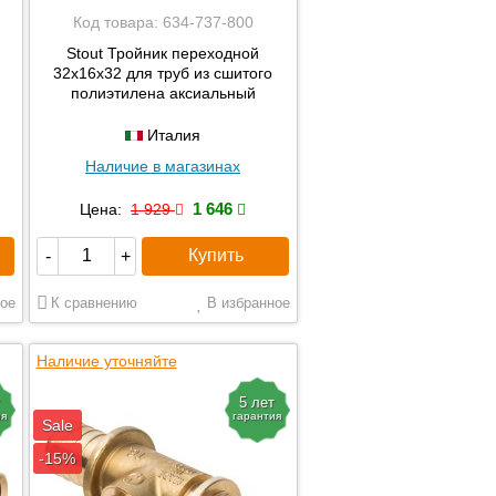
Код товара:
634-737-800
Stout Тройник переходной
32x16x32 для труб из сшитого
полиэтилена аксиальный
Италия
Наличие в магазинах
1 646
Цена:
1 929
Купить
-
+
ое
К сравнению
В избранное
Наличие уточняйте
5 лет
ия
гарантия
Sale
-15%