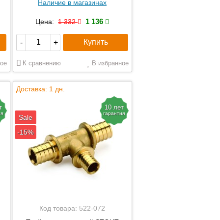
Наличие в магазинах
1 136
Цена:
1 332
Купить
-
+
ое
К сравнению
В избранное
Доставка: 1 дн.
т
10 лет
ия
гарантия
Sale
-15%
Код товара:
522-072