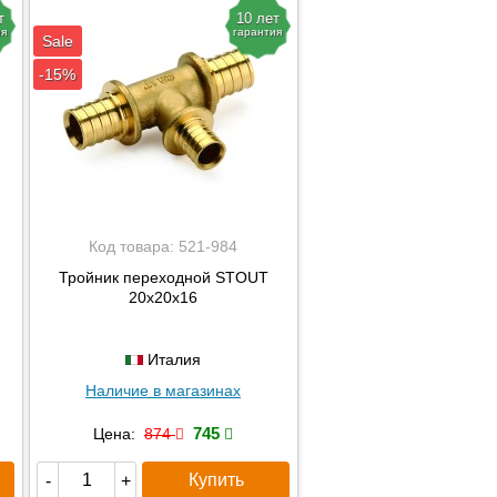
т
10 лет
ия
гарантия
Sale
-15%
Код товара:
521-984
Тройник переходной STOUT
20х20х16
Италия
Наличие в магазинах
745
Цена:
874
Купить
-
+