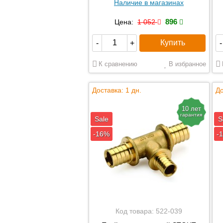
Наличие в магазинах
896
Цена:
1 052
Купить
-
+
-
К сравнению
В избранное
Доставка: 1 дн.
До
10 лет
гарантия
Sale
S
-16%
-
Код товара:
522-039