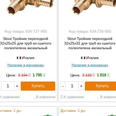
Код товара:
634-737-900
Код товара:
634-738-000
Stout Тройник переходной
Stout Тройник переходной
32x25x25 для труб из сшитого
32x25x32 для труб из сшитого
полиэтилена аксиальный
полиэтилена аксиальный
Италия
Италия
Наличие в магазинах
Наличие в магазинах
1 795
1 818
Цена:
2 104
Цена:
2 132
Купить
Купить
+
-
+
К сравнению
В избранное
К сравнению
В избранн
ставка: 1 дн.
Доставка: 1 дн.