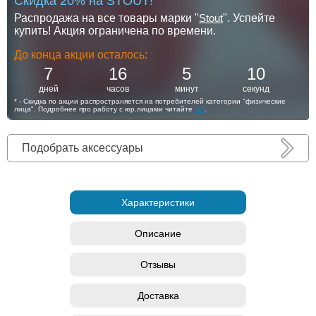
Скидка 20% на STOUT!
Распродажа на все товары марки "
Stout
". Успейте
купить! Акция ограничена по времени.
До конца акции осталось:
7
16
5
10
дней
часов
минут
секунд
* - Скидка по акции распространяется на потребителей категории "физические
лица". Подробнее про работу с юр.лицами читайте
тут
.
Подобрать аксессуары
Характеристики
Описание
Отзывы
Доставка