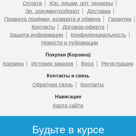
Оплата
Юр. лицам, опт, тендеры
Подробнее
Эл. документооборот
Доставка
Монтажная гильза STOUT
Правила приёмки, возврата и обмена
Гарантии
20
Контакты
Договор-оферта
Защита информации
Конфиденциальность
Новости и публикации
Покупки (Корзина)
112
Корзина
История заказов
Вход
Регистрация
Подробнее
Контакты и связь
Обратная связь
Контакты
Навигация
Карта сайта
Будьте в курсе