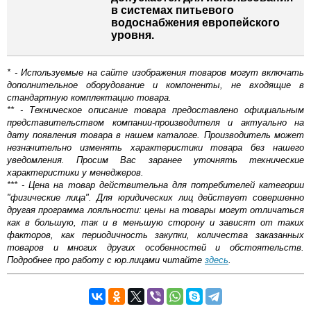
в системах питьевого
водоснабжения европейского
уровня.
* - Используемые на сайте изображения товаров могут включать
дополнительное оборудование и компоненты, не входящие в
стандартную комплектацию товара.
** - Техническое описание товара предоставлено официальным
представительством компании-производителя и актуально на
дату появления товара в нашем каталоге. Производитель может
незначительно изменять характеристики товара без нашего
уведомления. Просим Вас заранее уточнять технические
характеристики у менеджеров.
*** - Цена на товар действительна для потребителей категории
"физические лица". Для юридических лиц действует совершенно
другая программа лояльности: цены на товары могут отличаться
как в большую, так и в меньшую сторону и зависят от таких
факторов, как периодичность закупки, количества заказанных
товаров и многих других особенностей и обстоятельств.
Подробнее про работу с юр.лицами читайте
здесь
.
Трубы и фитинги являются основными элементами
Самовывоз.
различных инженерных коммуникаций. Независимо от