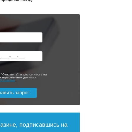
 "Отправить", я даю согласие на
х персональных данных в
с
Условиями
.
газине, подписавшись на