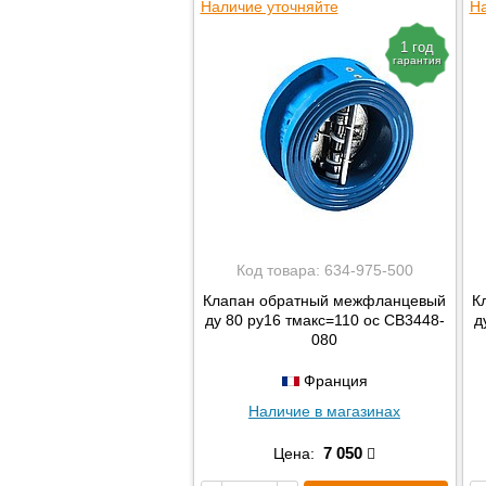
Наличие уточняйте
На
1 год
гарантия
Код товара:
634-975-500
Клапан обратный межфланцевый
К
ду 80 ру16 тмакс=110 ос CB3448-
д
080
Франция
Наличие в магазинах
7 050
Цена: