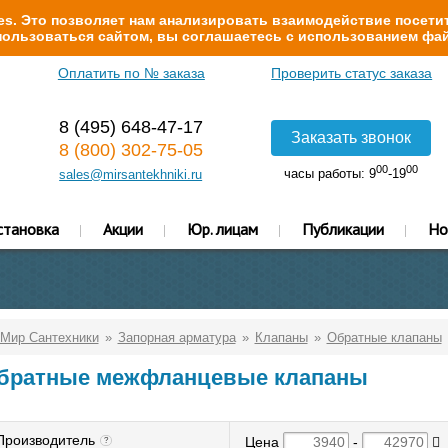
s. Это позволяет нам анализировать взаимодействие посетит
ользоваться сайтом, вы соглашаетесь с использованием фай
Оплатить по № заказа
Проверить статус заказа
8 (495) 648-47-17
Заказать звонок
8 (800) 302-75-05
00
00
часы работы: 9
-19
sales@mirsantekhniki.ru
становка
Акции
Юр. лицам
Публикации
Но
Мир Сантехники
Запорная арматура
Клапаны
Обратные клапаны
братные межфланцевые клапаны
Производитель
Цена
-
?