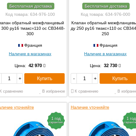
Бесплатная доставка
Бесплатная доставка
Код товара:
634-976-100
Код товара:
634-976-000
лапан обратный межфланцевый
Клапан обратный межфланцев
 300 ру16 тмакс=110 ос CB3448-
ду 250 ру16 тмакс=110 ос CB344
300
250
Франция
Франция
Наличие в магазинах
Наличие в магазинах
42 970
32 730
Цена:
Цена:
Купить
Купить
+
-
+
К сравнению
В избранное
К сравнению
В избранн
личие уточняйте
Наличие уточняйте
1 год
1 год
гарантия
гарант