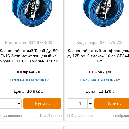
Код товара:
634-975-800
Код товара:
634-975-700
Клапан обратный Tecofi Ду150
Клапан обратный межфланцев
Ру16 2/ств межфланцевый из
ду 125 ру16 тмакс=110 ос CB344
чугуна T=110, CB3448N-EP0150
125
Франция
Франция
Наличие в магазинах
Наличие в магазинах
18 972
11 170
Цена:
Цена:
Купить
Купить
+
-
+
К сравнению
В избранное
К сравнению
В избранн