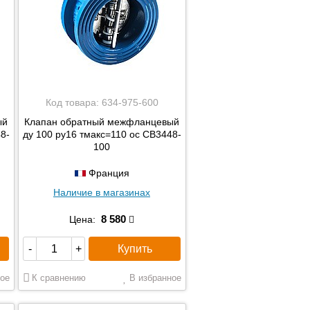
Код товара:
634-975-600
ый
Клапан обратный межфланцевый
8-
ду 100 ру16 тмакс=110 ос CB3448-
100
Франция
Наличие в магазинах
8 580
Цена:
Купить
-
+
ое
К сравнению
В избранное