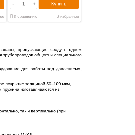
Купить
-
+
ое
К сравнению
В избранное
лапаны, пропускающие среду в одном
 трубопроводов общего и специального
орудование для работы под давлением»,
ное покрытие толщиной 50–100 мкм,
 пружина изготавливаются из
тально, так и вертикально (при
в пределах МКАД.