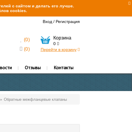
елей с сайтом и делать его лучше.
лов cookies.
Вход
/
Регистрация
Корзина
(
0
)
0
(
0
)
Перейти в корзину
вости
Отзывы
Контакты
Обратные межфланцевые клапаны