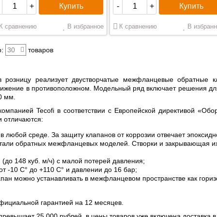
Купить
Купить
+
-
+
К сравнению
В избранное
К сравнению
В избранн
:
30
товаров
в розницу реализует двустворчатые межфланцевые обратные к
ижение в противоположном. Модельный ряд включает решения для
0 мм.
компанией Tecofi в соответствии с Европейской директивой «Об
и отличаются:
в любой среде. За защиту клапанов от коррозии отвечает эпоксид
етали обратных межфланцевых моделей. Створки и закрывающая их
(до 148 куб. м/ч) с малой потерей давления;
т -10 С° до +110 С° и давлении до 16 бар;
ан можно устанавливать в межфланцевом пространстве как горизон
фициальной гарантией на 12 месяцев.
превышает 25 000 рублей, в цены товаров уже включена доставка 