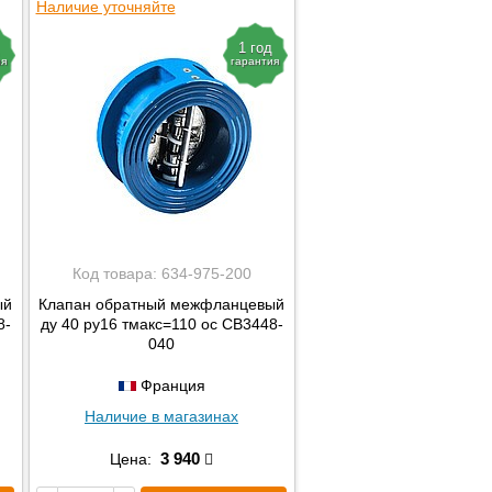
Наличие уточняйте
1 год
ия
гарантия
Код товара:
634-975-200
ый
Клапан обратный межфланцевый
8-
ду 40 ру16 тмакс=110 ос CB3448-
040
Франция
Наличие в магазинах
3 940
Цена: