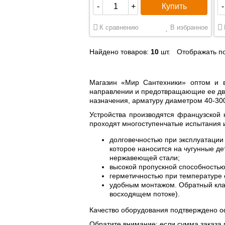
Купить
-
+
-
К сравнению
В избранное
Найдено товаров:
10
шт.
Отображать по
Магазин «Мир Сантехники» оптом и 
направлении и предотвращающие ее дв
назначения, арматуру диаметром 40-30
Устройства производятся французской 
проходят многоступенчатые испытания 
долговечностью при эксплуатации 
которое наносится на чугунные д
нержавеющей стали;
высокой пропускной способностью 
герметичностью при температуре о
удобным монтажом. Обратный клап
восходящем потоке).
Качество оборудования подтверждено о
Обратите внимание: если сумма заказа 