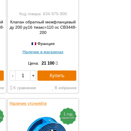
Код товара:
634-975-900
ый
Клапан обратный межфланцевый
8-
ду 200 ру16 тмакс=110 ос CB3448-
200
Франция
Наличие в магазинах
21 100
Цена:
Купить
-
+
ое
К сравнению
В избранное
Наличие уточняйте
1 год
ия
гарантия