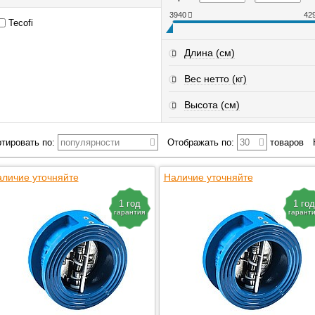
3940
42
Tecofi
Длина (см)
Вес нетто (кг)
Высота (см)
тировать по:
популярности
Отображать по:
30
товаров
личие уточняйте
Наличие уточняйте
1 год
1 год
гарантия
гарант