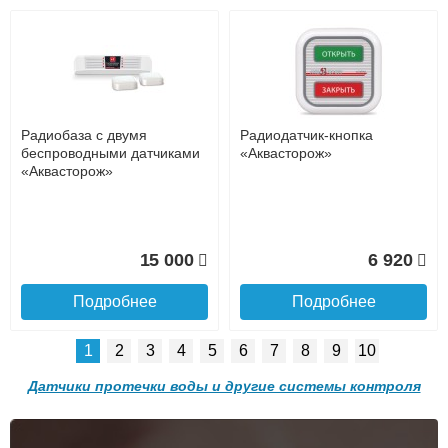
Возможные способы оплаты:
Доставка сантехники по Москве и Московской области
Наличный расчёт
Банковской картой на сайте в режиме реального
времени
Банковской картой при получении товара как при
доставке, так и самовывозом
Интернет-деньгами (Yandex-деньги, Web-money,
Радиобаза с двумя
Радиодатчик-кнопка
Qiwi-кошельки и другие).
беспроводными датчиками
«Аквасторож»
Безналичный расчёт (возможно и с НДС)
«Аквасторож»
подробнее...
Подробнее об оплате
15 000
6 920
Подробнее
Подробнее
1
2
3
4
5
6
7
8
9
10
Датчики протечки воды и другие системы контроля
Подъем на этаж.