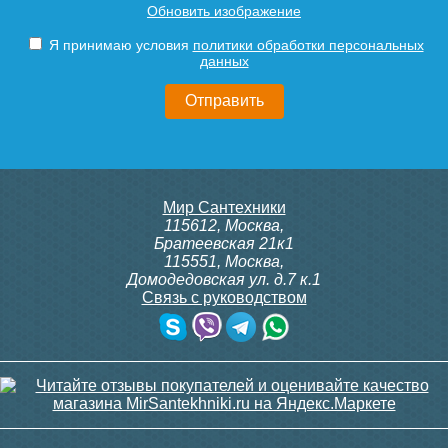
Обновить изображение
PRO
Я принимаю условия
политики обработки персональных
данных
10 380
10 380
Подробнее
Подробнее
Мир Сантехники
115612
,
Москва
,
Братеевская 21к1
115551
,
Москва
,
Домодедовская ул. д.7 к.1
Связь с руководством
Контроллер «Аквасторож »
Кран 1″ RuB (S6400) с
Классика+
приводом “Аквасторож
Оригинал”