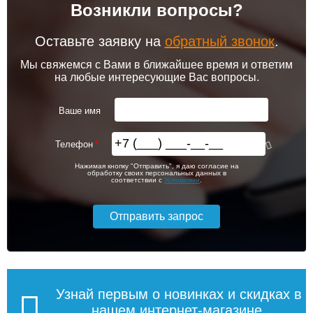
Возникли вопросы?
Датчик «Аквасторож»
Панель Аквасторож
беспроводной
«Силовой расширитель»
АК75
Оставьте заявку на
обратный звонок
.
до подъезда
услуга платная
Мы свяжемся с Вами в ближайшее время и ответим
возможность
на любые интересующие Вас вопросы.
6 920
8 070
Ваше имя
Подробнее
Подробнее
Телефон
Доставка в регионы России.
Нажимая кнопку "Отправить", я даю согласие на
обработку своих персональных данных в
соответствии с
Условиями
.
Кнопка проводная
Панель Аквасторож
Аквасторож
«Звезда» для проводных
датчиков «Классика»
Узнай первым о новинках и скидках в
нашем интернет-магазине,