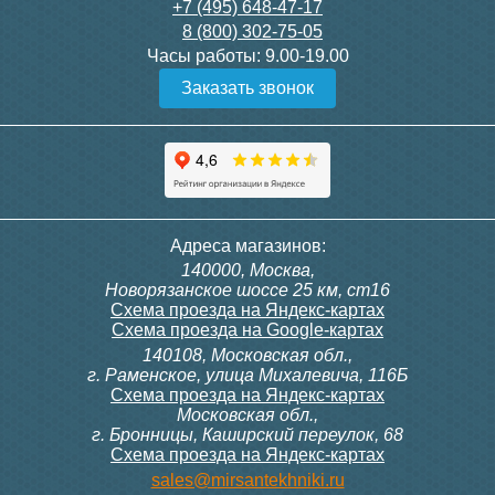
9 230
13 850
+7 (495) 648-47-17
8 (800) 302-75-05
Подробнее
Подробнее
Часы работы:
9.00-19.00
Заказать звонок
Кран 3/4″ RuB (S6400) с
Кран 1/2″ RuB (S6400) c
Адреса магазинов:
приводом “Аквасторож
приводом “Аквасторож
140000, Москва,
Оригинал”
Оригинал”
Новорязанское шоссе 25 км, ст16
Схема проезда на Яндекс-картах
Схема проезда на Google-картах
140108, Московская обл.,
7 920
9 810
г. Раменское, улица Михалевича, 116Б
Схема проезда на Яндекс-картах
Московская обл.,
Подробнее
Подробнее
г. Бронницы, Каширский переулок, 68
Схема проезда на Яндекс-картах
sales@mirsantekhniki.ru