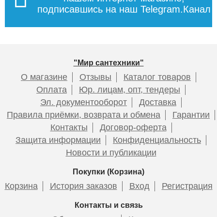
подписавшись на наш Telegram.Канал
2 300
6 920
Подробнее о доставке
Подробнее
Подробнее
"Мир сантехники"
О магазине
Отзывы
Каталог товаров
Оплата
Юр. лицам, опт, тендеры
Эл. документооборот
Доставка
Дополнительный
Датчик «Аквасторож
Правила приёмки, возврата и обмена
Гарантии
батарейный блок
Эксперт»
Контакты
Договор-оферта
«Аквасторож »
Защита информации
Конфиденциальность
Новости и публикации
Покупки (Корзина)
2 300
2 880
Корзина
История заказов
Вход
Регистрация
Подробнее
Подробнее
Контакты и связь