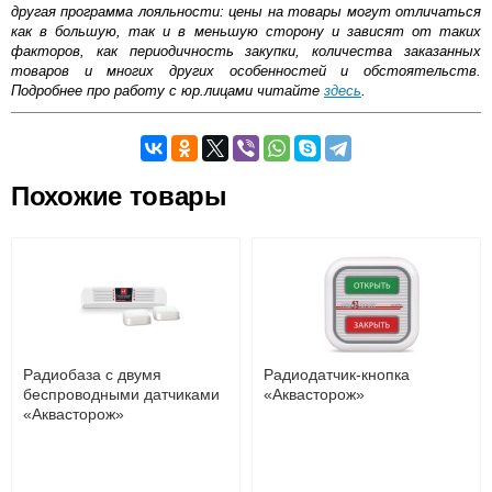
другая программа лояльности: цены на товары могут отличаться
как в большую, так и в меньшую сторону и зависят от таких
факторов, как периодичность закупки, количества заказанных
товаров и многих других особенностей и обстоятельств.
Подробнее про работу с юр.лицами читайте
здесь
.
Самовывоз.
Похожие товары
Оставьте отзыв
Возможные способы оплаты:
Доставка сантехники по Москве и Московской области
Наличный расчёт
Банковской картой на сайте в режиме реального
времени
Банковской картой при получении товара как при
доставке, так и самовывозом
Интернет-деньгами (Yandex-деньги, Web-money,
Радиобаза с двумя
Радиодатчик-кнопка
Qiwi-кошельки и другие).
беспроводными датчиками
«Аквасторож»
Безналичный расчёт (возможно и с НДС)
«Аквасторож»
подробнее...
Подробнее об оплате