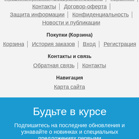
»
Эксперт»
Контакты
Договор-оферта
Защита информации
Конфиденциальность
Новости и публикации
Покупки (Корзина)
1 730
2 880
Корзина
История заказов
Вход
Регистрация
Подробнее
Подробнее
Контакты и связь
Обратная связь
Контакты
Навигация
Карта сайта
Датчик «Аквасторож
Контроллер «Эксперт+»
Классика»
PRO
Будьте в курсе
Подпишитесь на последние обновления и
узнавайте о новинках и специальных
предложениях первыми
1 730
11 540