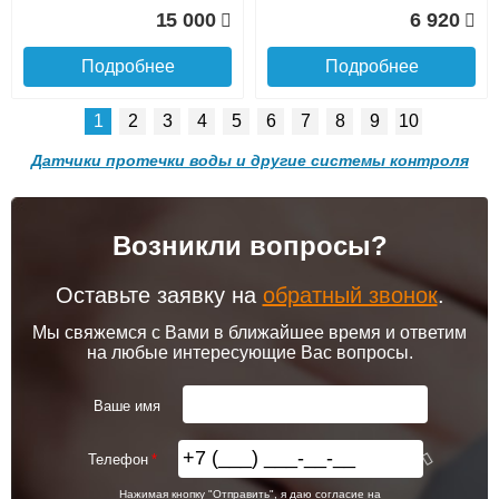
15 000
6 920
Подробнее
Подробнее
1
2
3
4
5
6
7
8
9
10
Датчики протечки воды и другие системы контроля
Подъем на этаж.
Возникли вопросы?
Датчик «Аквасторож»
Панель Аквасторож
беспроводной
«Силовой расширитель»
АК75
Оставьте заявку на
обратный звонок
.
до подъезда
услуга платная
Мы свяжемся с Вами в ближайшее время и ответим
возможность
на любые интересующие Вас вопросы.
6 920
8 070
Ваше имя
Подробнее
Подробнее
Телефон
Доставка в регионы России.
Нажимая кнопку "Отправить", я даю согласие на