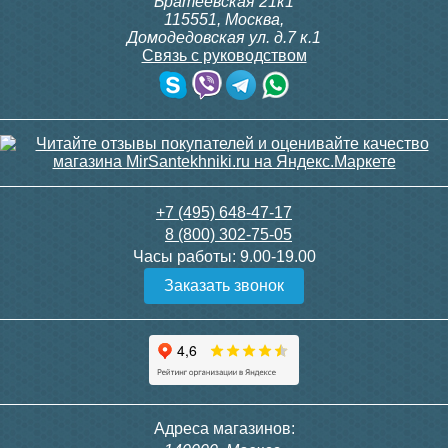
Братеевская 21к1
115551
,
Москва
,
Домодедовская ул. д.7 к.1
Связь с руководством
Контроллер «Аквасторож »
Кран 1″ RuB (S6400) с
Классика+
приводом “Аквасторож
Оригинал”
9 230
13 850
+7 (495) 648-47-17
8 (800) 302-75-05
Подробнее
Подробнее
Часы работы:
9.00-19.00
Заказать звонок
Кран 3/4″ RuB (S6400) с
Кран 1/2″ RuB (S6400) c
Адреса магазинов:
приводом “Аквасторож
приводом “Аквасторож