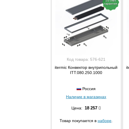
10 лет
гарантия
Код товара:
576-621
itermic Конвектор внутрипольный
i
ITT.080.250.1000
Россия
Наличие в магазинах
18 257
Цена:
Товар покупается в
наборе
.