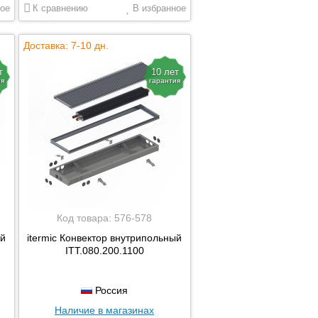
ое
К сравнению
В избранное
Доставка: 7-10 дн.
т
10 лет
ия
гарантия
Код товара:
576-578
ый
itermic Конвектор внутрипольный
ITT.080.200.1100
Россия
Наличие в магазинах