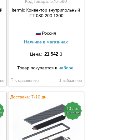
Код товара:
576-580
ый
itermic Конвектор внутрипольный
ITT.080.200.1300
Россия
Наличие в магазинах
21 542
Цена:
Товар покупается в
наборе
.
ое
К сравнению
В избранное
Доставка: 7-10 дн.
т
10 лет
ия
гарантия