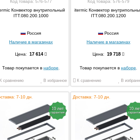
Код товара:
576-577
Код товара:
576-579
termic Конвектор внутрипольный
itermic Конвектор внутрипольн
ITT.080.200.1000
ITT.080.200.1200
Россия
Россия
Наличие в магазинах
Наличие в магазинах
17 614
19 718
Цена:
Цена:
Товар покупается в
наборе
.
Товар покупается в
наборе
.
К сравнению
В избранное
К сравнению
В избранн
ставка: 7-10 дн.
Доставка: 7-10 дн.
10 лет
10 ле
гарантия
гарант