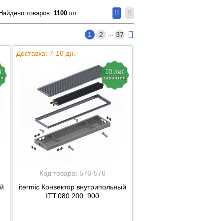
Найдено товаров:
1100
шт.
...
1
2
37
Доставка: 7-10 дн.
т
10 лет
ия
гарантия
Код товара:
576-576
ый
itermic Конвектор внутрипольный
ITT.080.200. 900