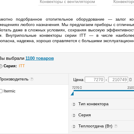
Конвекторы с вентилятором
Конвектор
амотно подобранное отопительное оборудование — залог ко
мещениях любого назначения. Мы предлагаем приборы с отличным
ботать даже в сложных условиях, сохраняя высокую эффективнос
м. Внутрипольные конвекторы серии ITT — в числе наиболее
зопасна, надежна, хорошо справляется с большими эксплуатацион
Вы выбрали
1100 товаров
Серия:
ITT
Производитель
Цена
-
?
7270
210
Itermic
Тип конвектора
Серия
Теплоотдача (Вт)
?