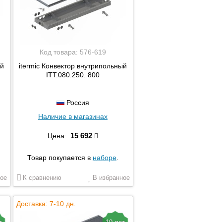
Код товара:
576-619
ый
itermic Конвектор внутрипольный
ITT.080.250. 800
Россия
Наличие в магазинах
15 692
Цена:
Товар покупается в
наборе
.
ое
К сравнению
В избранное
Доставка: 7-10 дн.