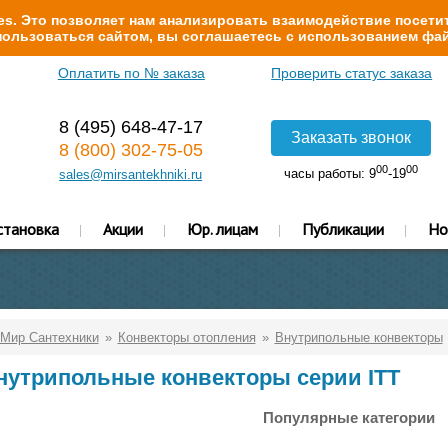
s. Это позволяет нам анализировать взаимодействие посетит
ользоваться сайтом, вы соглашаетесь с использованием фай
Оплатить по № заказа
Проверить статус заказа
8 (495) 648-47-17
Заказать звонок
8 (800) 302-75-05
00
00
часы работы: 9
-19
sales@mirsantekhniki.ru
становка
Акции
Юр. лицам
Публикации
Но
Мир Сантехники
Конвекторы отопления
Внутрипольные конвекторы
нутрипольные конвекторы серии ITT
Популярные категории