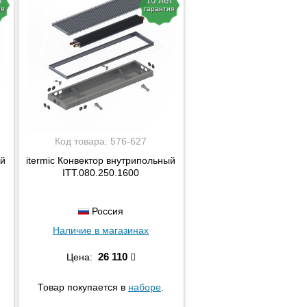
т
10 лет
ия
гарантия
Код товара:
576-627
ый
itermic Конвектор внутрипольный
ITT.080.250.1600
Россия
Наличие в магазинах
26 110
Цена:
Товар покупается в
наборе
.