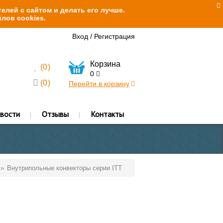
елей с сайтом и делать его лучше.
лов cookies.
Вход
/
Регистрация
Корзина
(
0
)
0
(
0
)
Перейти в корзину
вости
Отзывы
Контакты
Внутрипольные конвекторы серии ITT