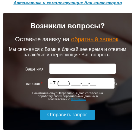
Автоматика и комплектующие для конвекторов
Подробнее
Подробнее
Возникли вопросы?
102 256
103 213
Клапан радиаторный
Привод клапана Siemens
Siemens ADN 15, прямой
STA23HD
1/2"
Оставьте заявку на
обратный звонок
.
Подробнее
Подробнее
Мы свяжемся с Вами в ближайшее время и ответим
на любые интересующие Вас вопросы.
itermic Конвектор
itermic Конвектор
внутрипольный
внутрипольный
3 150
5 600
ITT.190.400.3600
ITT.190.400.3700
Ваше имя
Подробнее
Подробнее
Телефон
itermic Конвектор
itermic Конвектор
103 826
106 391
Нажимая кнопку "Отправить", я даю согласие на
внутрипольный
внутрипольный
обработку своих персональных данных в
ITTBZ.190.400.4900
ITTBZ.190.400.3100
соответствии с
Условиями
.
Подробнее
Подробнее
104 159
70 631
Клапан радиаторный
Комнатный термостат
Siemens VUN 215, осевой
Siemens RAA 31