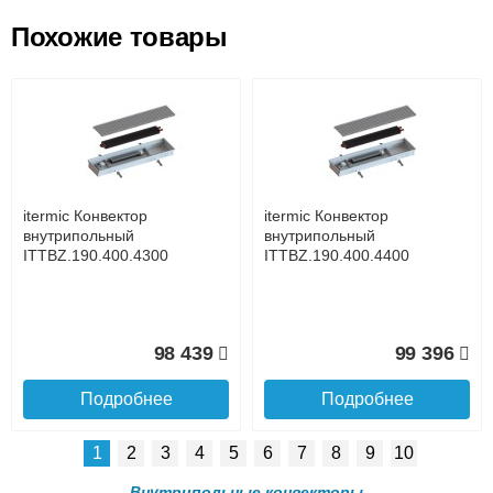
Похожие товары
Подъем на этаж.
itermic Конвектор
itermic Конвектор
внутрипольный
внутрипольный
ITT.190.400.3000
ITT.190.400.3100
до подъезда
услуга платная
возможность
itermic Конвектор
itermic Конвектор
86 910
89 478
внутрипольный
внутрипольный
ITTBZ.190.400.4300
ITTBZ.190.400.4400
Подробнее
Подробнее
Доставка в регионы России.
98 439
99 396
Подробнее
Подробнее
1
2
3
4
5
6
7
8
9
10
itermic Конвектор
itermic Конвектор
внутрипольный
внутрипольный
Внутрипольные конвекторы