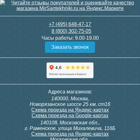
28 000
3 600
+7 (495) 648-47-17
8 (800) 302-75-05
Подробнее
Подробнее
Часы работы:
9.00-19.00
Заказать звонок
itermic Конвектор
itermic Конвектор
внутрипольный
внутрипольный
ITTBZ.190.400.4000
ITTBZ.190.400.4100
84 953
85 910
Темоголовка Siemens
Контроллер Siemens RAB
Адреса магазинов:
RTN51
11, 230В (механ.)
140000, Москва,
Подробнее
Подробнее
Новорязанское шоссе 25 км, ст16
Схема проезда на Яндекс-картах
Схема проезда на Google-картах
140108, Московская обл.,
3 950
6 000
г. Раменское, улица Михалевича, 116Б
Схема проезда на Яндекс-картах
Московская обл.,