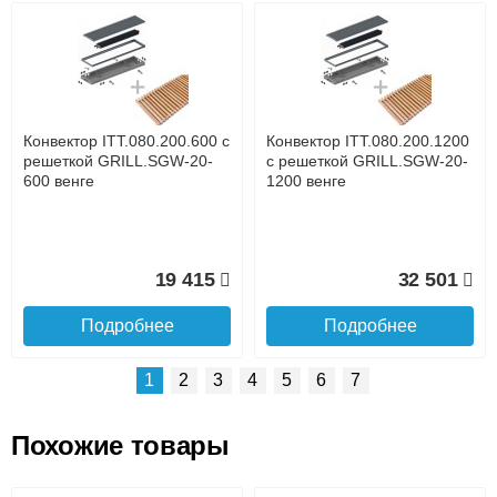
Возможные способы оплаты:
Доставка сантехники по Москве и Московской области
Наличный расчёт
Банковской картой на сайте в режиме реального
времени
Банковской картой при получении товара как при
доставке, так и самовывозом
Интернет-деньгами (Yandex-деньги, Web-money,
Конвектор ITT.080.200.600 с
Конвектор ITT.080.200.1200
Qiwi-кошельки и другие).
решеткой GRILL.SGW-20-
с решеткой GRILL.SGW-20-
Безналичный расчёт (возможно и с НДС)
600 венге
1200 венге
подробнее...
Подробнее об оплате
19 415
32 501
Подробнее
Подробнее
1
2
3
4
5
6
7
Похожие товары
Подъем на этаж.