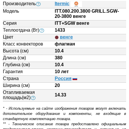
Производитель
Itermic
?
Модель
ITT.080.200.3800 GRILL.SGW-
20-3800 венге
Серия
ITT+SGW венге
Теплоотдача (Вт)
1433
?
Цвет
венге
Класс конвекторов
флагман
Высота (см)
10.4
Длина (см)
380
Глубина (см)
10.4
Гарантия
10 лет
Страна
Россия
Ширина (см)
20
Отапливаемая
14.33
площадь(м2)
?
* - Используемые на сайте изображения товаров могут включать
дополнительное оборудование и компоненты, не входящие в
стандартную комплектацию товара.
** - Техническое описание товара предоставлено официальным