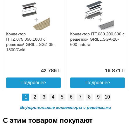
Конвектор ITT.080.200.1300
Конвектор ITT.080.200.1000
с решеткой GRILL.SGW-20-
с решеткой GRILL.SGW-20-
1300 венге
1000 венге
до подъезда
услуга платная
возможность
Конвектор
Конвектор ITT.080.200.600 с
35 326
28 391
ITTZ.075.350.1800 с
решеткой GRILL.SGA-20-
решеткой GRILL.SGZ-35-
600 natural
1800/Gold
Подробнее
Подробнее
Доставка в регионы России.
42 786
16 871
Подробнее
Подробнее
1
2
3
4
5
6
7
8
9
10
Конвектор ITT.080.200.900 с
Конвектор ITT.080.200.800 с
решеткой GRILL.SGW-20-
решеткой GRILL.SGW-20-
Внутрипольные конвекторы с решётками
900 венге
800 венге
C этим товаром покупают
Конвектор ITT.080.200.600 с
Конвектор ITT.080.200.600 с