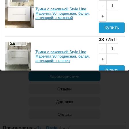
-
Бесплатная консультация менеджера
Тумба с раковиной Style Line
Марелла 90 подвесная, белая,
Отправить карту товара по почте
+
антискрейтч матовый
Отправить карту товара по смс
Купить
Укомплектовать
33 775
-
Тумба с раковиной Style Line
Подобрать аксессуары
Марелла 90 подвесная, белая,
+
антискрейтч глянец
Купить
Характеристики
35 430
Отзывы
-
Тумба с раковиной Style Line
Марелла 90 напольная, серая,
Доставка
+
антискрейтч
Купить
Оплата
35 430
Производитель
Dreja
?