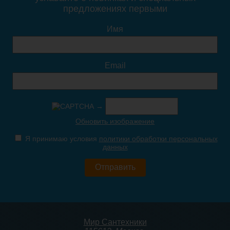
предложениях первыми
59 170
50 260
Имя
Подробнее
Подробнее
Email
→
Тумба с раковиной Brevita
Тумба с раковиной Brevita
Обновить изображение
Alicante 90 подвесная
90 Risacca Pistachio
белая 1 ящик
Я принимаю условия
политики обработки персональных
данных
50 370
78 290
Подробнее
Подробнее
Мир Сантехники