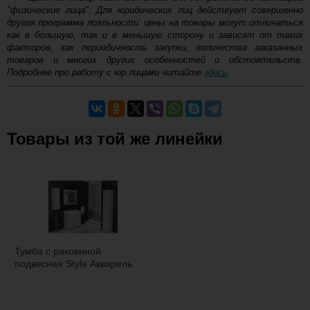
"физические лица". Для юридических лиц действует совершенно
-
другая программа лояльности: цены на товары могут отличаться
Тумба с раковиной Taliente Olejio
90 левая
как в большую, так и в меньшую сторону и зависят от таких
+
факторов, как периодичность закупки, количества заказанных
товаров и многих других особенностей и обстоятельств.
Купить
Подробнее про работу с юр.лицами читайте
здесь
.
23 230
Самовывоз.
-
Тумба с раковиной Taliente Olejio
Товары из той же линейки
90 правая
+
Оставьте отзыв
Возможные способы оплаты:
Купить
Доставка сантехники по Москве и Московской области
Наличный расчёт
39 130
Банковской картой на сайте в режиме реального
времени
-
Банковской картой при получении товара как при
Тумба с раковиной Misty Софт 90
доставке, так и самовывозом
подвесная
+
Интернет-деньгами (Yandex-деньги, Web-money,
Тумба с раковиной
Qiwi-кошельки и другие).
подвесная Style Акварель
Купить
Безналичный расчёт (возможно и с НДС)
подробнее...
46 240