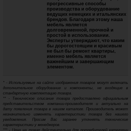
прогрессивные способы
-
производства и оборудование
Тумба с раковиной Brevita Alicante
ведущих немецких и итальянских
90 подвесная белая 1 ящик
+
брендов. Благодаря этому наша
мебель является
Купить
долговременной, прочной и
простой в использовании.
78 290
Эксперты утверждают, что каким
бы дорогостоящим и красивым
-
не был бы ремонт квартиры,
Тумба с раковиной Brevita 90
именно мебель является
Risacca Pistachio
+
важнейшим и завершающим
элементом.
Купить
* - Используемые на сайте изображения товаров могут включать
29 544
дополнительное оборудование и компоненты, не входящие в
-
стандартную комплектацию товара.
Тумба с раковиной Taliente Cevia
** - Техническое описание товара предоставлено официальным
90L левая
+
представительством компании-производителя и актуально на
дату появления товара в нашем каталоге. Производитель может
Купить
незначительно изменять характеристики товара без нашего
уведомления. Просим Вас заранее уточнять технические
характеристики у менеджеров.
23 230
*** - Цена на товар действительна для потребителей категории