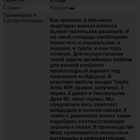
Гарантия
2 года
-
Страна
Россия
Тумба с раковиной Misty Ива 90
Примечания и
графит, каштан, 1 ящик
+
Как правило, в обычных
Состав поставки
квартирах ванная комната
Купить
бывает маленьких размеров. И
на такой площади необходимо
59 170
поместить и умывальник, и
зеркало, и тумбу, и еще пару
-
полочек. Для осуществления
Тумба с раковиной Brevita Bergen
такой задачи дизайнеры мебели
90 подвесная черная 1 ящик
+
для ванной изобрели
превосходный вариант под
Купить
названием мойдодыр. В
комплект мебели входят Тумба
Antia 90R правая, капучино, 3
50 260
ящика, 2 двери и Умывальник
-
Дрея 90, чаша справа. Мы
предлагаем весь комплект
Тумба с раковиной Brevita Alicante
90 подвесная капучино 1 ящик
мойдодыр в полном наборе. К
+
тумбе с раковиной можно также
подобрать соответствующие
Купить
зеркало и пенал. В производстве
Misty применяются импортные
50 370
материалы и комплектующие,