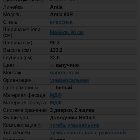
-
Линейка
Antia
Тумба с раковиной Style Line
Модель
Antia 90R
Марелла 90 напольная, белая,
+
антискрейтч матовый
Стиль
классика
Ширина мебели
Купить
Мебель 90 см
(см)
Ширина (см)
90.3
35 430
Высота (см)
133.2
-
Тумба с раковиной Style Line
Глубина (см)
33.6
Марелла 90 напольная, белая,
+
Цвет
капучино
антискрейтч глянец
Монтаж
напольный
Купить
Ориентация
универсальная
Цвет раковины
белый
56 780
Материал фасада
МДФ
-
Материал корпуса
МДФ
Тумба с раковиной Brevita Bergen
90 подвесная с подсветкой белая
Система хранения
3 дверки, 2 ящика
+
Фурнитура
Доводчики Hettich
Купить
Комплектация
тумба, умывальник
?
Тип мебели
тумба напольная с раковиной
30 850