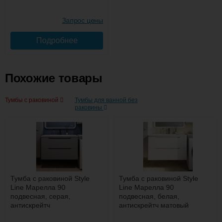
Подробнее об оплате
-
Тумба с раковиной Misty Софт 90
Запрос цены
напольная
+
Подробнее
Купить
41 280
Похожие товары
-
Тумба с раковиной Misty Ингрид
90 напольная с 2 ящиками белая
+
Тумбы с раковиной
Тумбы для ванной без
Подъем на этаж.
раковины
Купить
41 170
до подъезда
услуга платная
-
возможность
Тумба с раковиной Misty Ингрид
90 подвесная с 2 ящиками белая
+
Тумба с раковиной Style
Тумба с раковиной Style
Line Марелла 90
Line Марелла 90
Купить
подвесная, серая,
подвесная, белая,
антискрейтч
антискрейтч матовый
54 800