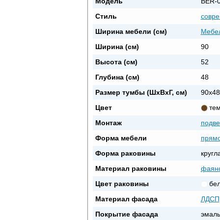
Модель
BER-
Стиль
совр
Ширина мебели (см)
Мебел
Ширина (см)
90
Высота (см)
52
Глубина (см)
48
Размер тумбы (ШxВxГ, см)
90x48
Цвет
те
Монтаж
подве
Форма мебели
прямо
Форма раковины
кругл
Материал раковины
фаян
Цвет раковины
бе
Материал фасада
ЛДСП
Покрытие фасада
эмаль