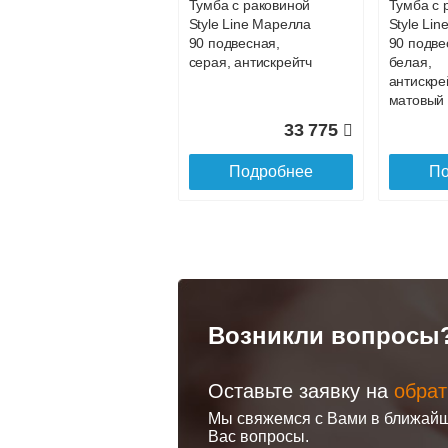
Тумба с раковиной
Тумба с 
Style Line Марелла
Style Li
Доставка в регионы России.
90 подвесная,
90 подве
серая, антискрейтч
белая,
антискре
матовый
33 775
Подробнее
По
Возникли вопросы
Оставьте заявку на
обрат
Тумба с раковиной
Тумба с 
Мы свяжемся с Вами в ближайш
Style Line Марелла
Misty Ив
Вас вопросы.
90 напольная,
графит, 