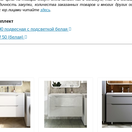
ичность закупки, количества заказанных товаров и многих других о
с юр.лицами читайте
здесь
.
мплект
 90 подвесная с подсветкой белая
 50 (белая)
ковской области
жиме реального времени
товара как при доставке, так и самовывозом
, Web-money, Qiwi-кошельки и другие).
 с НДС)
подробнее...
до подъезда