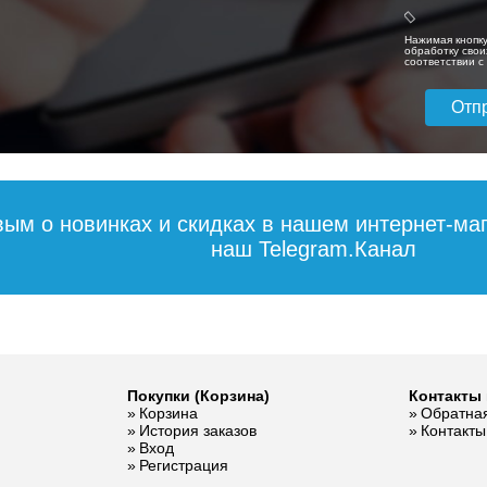
1 ящик
капучино 1 ящик
Нажимая кнопку
обработку свои
соответствии 
30 850
59 170
5
дробнее
Подробнее
Подробн
вым о новинках и скидках в нашем интернет-ма
наш Telegram.Канал
раковиной
Тумба с раковиной
Тумба с раковин
Покупки (Корзина)
Контакты 
Cevia 90L
Taliente Olejio 90
Taliente Olejio 90
Корзина
Обратная
левая
правая
История заказов
Контакты
Вход
Регистрация