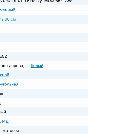
07090-19-01-1Я+Misty_MU0055Z-GW
еменный
ь 90 см
x52
мное дерево
,
белый
сной
угольная
ая
с
лый
,
МДФ
, матовое