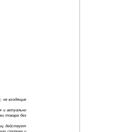
, не входящие
я и актуально
ки товара без
лиц действует
шую сторону и