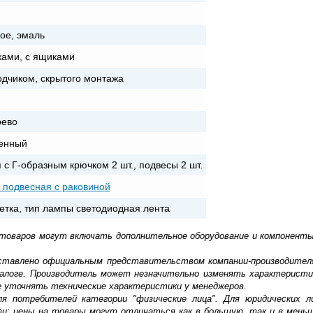
ое, эмаль
ками, с ящиками
одчиком, скрытого монтажа
рево
енный
 с Г-образным крючком 2 шт., подвесы 2 шт.
 подвесная с раковиной
етка, тип лампы светодиодная лента
 товаров могут включать дополнительное оборудование и компоненты
доставлено официальным представительством компании-производител
алоге. Производитель может незначительно изменять характеристи
е уточнять технические характеристики у менеджеров.
ля потребителей категории "физические лица". Для юридических 
ти: цены на товары могут отличаться как в большую, так и в мень