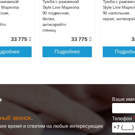
раковиной
Тумба с раковиной
Тумба с раковин
ne Марелла
Style Line Марелла
Style Line Маре
сная,
90 подвесная,
90 напольная,
белая,
серая, антискре
йтч
антискрейтч
глянец
33 775
33 775
3
дробнее
Подробнее
Подробн
Ваше имя
?
ный звонок
.
Телефон
раковиной
Тумба с раковиной
Тумба с раковин
ее время и ответим на любые интересующие
а 90
Brevita Bergen 90
Brevita Alicante 9
каштан, 1
подвесная черная
подвесная