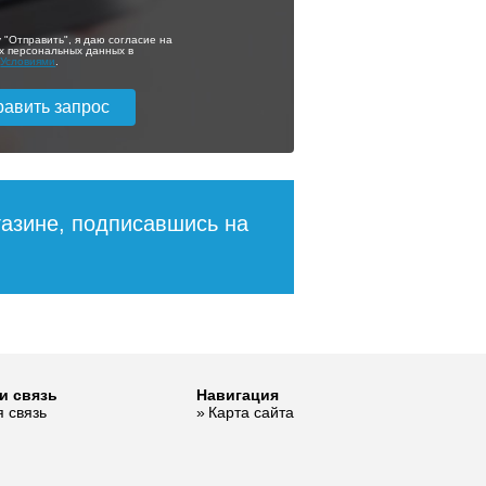
ящик
 "Отправить", я даю согласие на
х персональных данных в
с
Условиями
.
0 260
50 370
ее
Подробнее
газине, подписавшись на
ой
Тумба с раковиной
и связь
Навигация
Misty Софт 90
 связь
Карта сайта
подвесная