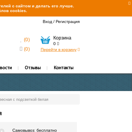
елей с сайтом и делать его лучше.
лов cookies.
Вход
/
Регистрация
Корзина
(
0
)
0
(
0
)
Перейти в корзину
вости
Отзывы
Контакты
двесная с подсветкой белая
я
Самовывоз: бесплатно