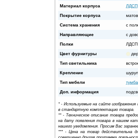
Материал корпуса
ЛДСП
Покрытие корпуса
матов
Система хранения
с пол
Направляющие
с дов
Полки
ЛДСП
Цвет фурнитуры
де
Тип светильника
встро
Крепление
шуруп
Тип мебели
тумба
Доп. информация
подсв
* - Используемые на сайте изображения
в стандартную комплектацию товара.
** - Техническое описание товара пре
на дату появления товара в нашем кат
нашего уведомления. Просим Вас заране
*** - Цена на товар действительна д
совершенно другая программа лояльнос