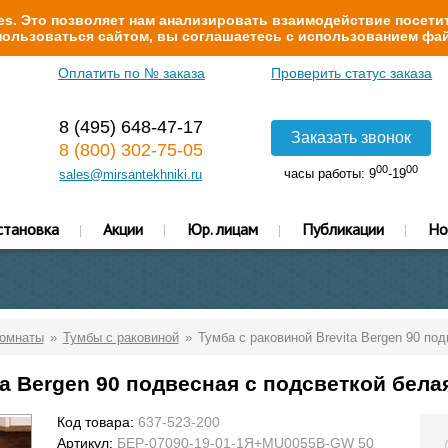
s. Это позволяет нам анализировать взаимодействие посетит
ользоваться сайтом, вы соглашаетесь с использованием фай
Оплатить по № заказа
Проверить статус заказа
8 (495) 648-47-17
Заказать звонок
8 (800) 302-75-05
00
00
часы работы: 9
-19
sales@mirsantekhniki.ru
становка
Акции
Юр. лицам
Публикации
Но
комнаты
Тумбы с раковиной
Тумба с раковиной Brevita Bergen 90 по
ta Bergen 90 подвесная с подсветкой бела
Код товара:
637-523-200
Артикул:
БЕР-07090-19-01-1Я+MU0055B-GW 50