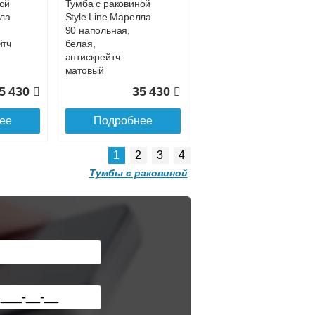
ой
Тумба с раковиной
лла
Style Line Марелла
90 напольная,
йтч
белая,
антискрейтч
матовый
5 430
35 430
ее
Подробнее
Подробнее о доставке
1
2
3
4
Тумбы с раковиной
ой
Тумба с раковиной
0
Brevita Alicante 90
подвесная белая 1