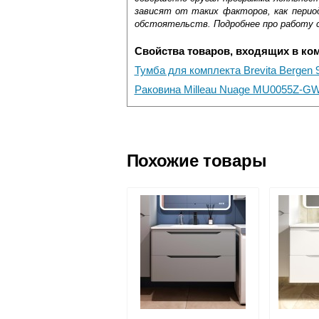
зависят от таких факторов, как период
обстоятельств. Подробнее про работу 
Свойства товаров, входящих в ко
Тумба для комплекта Brevita Bergen
Раковина Milleau Nuage MU0055Z-GW
Самовывоз.
Оставьте отзыв
Доставка сантехники по Москве и Мос
Возможные способы оплаты:
Похожие товары
Наличный расчёт
Банковской картой на сайте в ре
Банковской картой при получении 
Интернет-деньгами (Yandex-деньги
Безналичный расчёт (возможно и
Подъем на этаж.
услуга платная
возможность