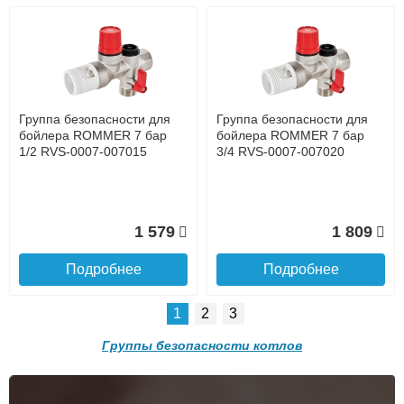
Банковской картой при получении товара как при
доставке, так и самовывозом
Интернет-деньгами (Yandex-деньги, Web-money,
Qiwi-кошельки и другие).
Безналичный расчёт (возможно и с НДС)
подробнее...
Группа безопасности для
Группа безопасности для
Подробнее об оплате
бойлера ROMMER 7 бар
бойлера ROMMER 7 бар
1/2 RVS-0007-007015
3/4 RVS-0007-007020
1 579
1 809
Подробнее
Подробнее
1
2
3
Подъем на этаж.
Группы безопасности котлов
до подъезда
услуга платная