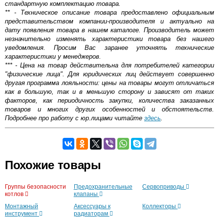
стандартную комплектацию товара.
** - Техническое описание товара предоставлено официальным
представительством компании-производителя и актуально на
дату появления товара в нашем каталоге. Производитель может
незначительно изменять характеристики товара без нашего
уведомления. Просим Вас заранее уточнять технические
характеристики у менеджеров.
*** - Цена на товар действительна для потребителей категории
"физические лица". Для юридических лиц действует совершенно
другая программа лояльности: цены на товары могут отличаться
как в большую, так и в меньшую сторону и зависят от таких
факторов, как периодичность закупки, количества заказанных
товаров и многих других особенностей и обстоятельств.
Подробнее про работу с юр.лицами читайте
здесь
.
Самовывоз.
Похожие товары
Оставьте отзыв
Возможные способы оплаты:
Группы безопасности
Предохранительные
Сервоприводы
Доставка сантехники по Москве и Московской области
котлов
клапаны
Наличный расчёт
Монтажный
Аксессуары к
Коллекторы
Банковской картой на сайте в режиме реального
инструмент
радиаторам
времени