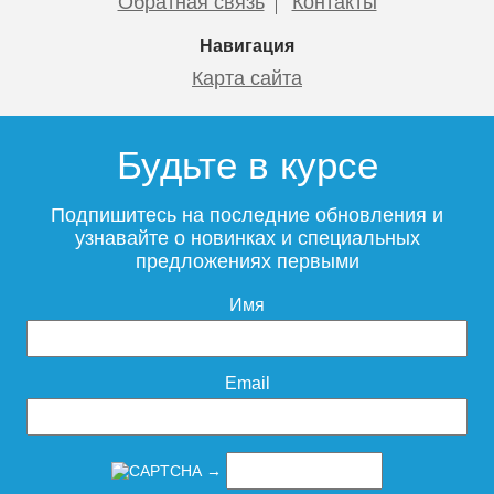
Обратная связь
Контакты
Подробнее
Подробнее
Навигация
Карта сайта
Будьте в курсе
Предохранительный клапан
ROMMER для систем
Подпишитесь на последние обновления и
водоснабжения 6 бар 1/2
узнавайте о новинках и специальных
х3/4 RVS-0003-006015
предложениях первыми
Имя
436
Подробнее
Email
→