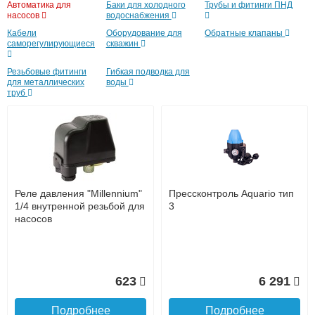
Автоматика для
Баки для холодного
Трубы и фитинги ПНД
Скважинный насос Grundfos
Скважинный насос Grundfos
насосов
водоснабжения
SQ 3-65
SQ 3-105
Кабели
Оборудование для
Обратные клапаны
до подъезда
саморегулирующиеся
скважин
услуга платная
возможность
Резьбовые фитинги
Гибкая подводка для
для металлических
воды
труб
102 300
118 000
Подробнее
Подробнее
Доставка в регионы России.
Реле давления "Millennium"
Прессконтроль Aquario тип
1/4 внутренной резьбой для
3
насосов
Скважинный насос Grundfos
Скважинный насос Grundfos
Рабочие параметры и габариты:
SQ 3 - 55
SQ 3 - 40
Высота: 74.1 см
623
6 291
Ширина: 7.4 см
Материал корпуса: нержавеющая сталь
Подробнее
Подробнее