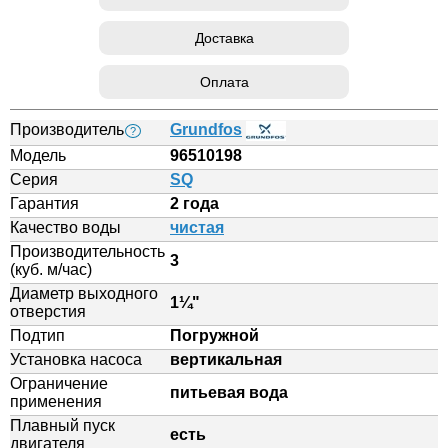
Доставка
Оплата
Производитель
Grundfos
?
Модель
96510198
Серия
SQ
Гарантия
2 года
Качество воды
чистая
Производительность
3
(куб. м/час)
Диаметр выходного
1¼"
отверстия
Подтип
Погружной
Установка насоса
вертикальная
Ограничение
питьевая вода
применения
Плавный пуск
есть
двигателя