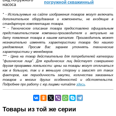
погружной скважинный
насоса
* - Используемые на сайте изображения товаров могут включать
дополнительное оборудование и компоненты, не входящие в
стандартную комплектацию товара.
** - Техническое описание товара предоставлено официальным
представительством компании-производителя и актуально на
дату появления товара в нашем каталоге. Производитель может
незначительно изменять характеристики товара без нашего
уведомления. Просим Вас заранее уточнять технические
характеристики у менеджеров.
*** - Цена на товар действительна для потребителей категории
"физические лица". Для юридических лиц действует совершенно
другая программа лояльности: цены на товары могут отличаться
как в большую, так и в меньшую сторону и зависят от таких
факторов, как периодичность закупки, количества заказанных
товаров и многих других особенностей и обстоятельств.
Подробнее про работу с юр.лицами читайте
здесь
.
Скважинный насос Grundfos SQ 2 - 35 — модель с
Самовывоз.
отличными рабочими характеристиками. Солидная
мощность позволяет гарантировать стабильное
Оставьте отзыв
Товары из той же серии
функционирование даже при больших нагрузках,
оптимальные габариты обуславливают простоту