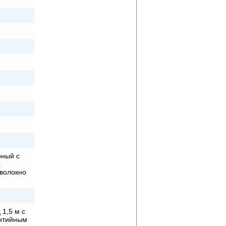
рный с
.
волокно
1,5 м с
антийным