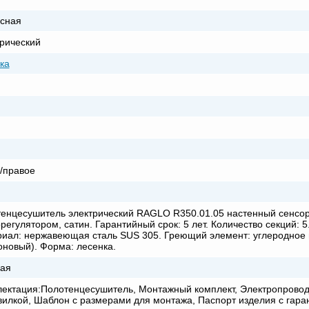
сная
рический
ка
/правое
енцесушитель электрический RAGLO R350.01.05 настенный сенсо
регулятором, сатин. Гарантийный срок: 5 лет. Количество секций: 5
иал: нержавеющая сталь SUS 305. Греющий элемент: углеродное 
оновый). Форма: лесенка.
ая
ектация:Полотенцесушитель, Монтажный комплект, Электропровод 
вилкой, Шаблон с размерами для монтажа, Паспорт изделия с гар