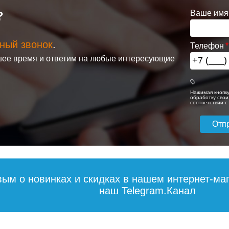
Ваше имя
?
ный звонок
.
Телефон
цесушитель
Полотенцесушитель
Полотенцесуши
ее время и ответим на любые интересующие
еский
электрический
электрический
350.01.33
RAGLO R350.07.33
RAGLO R350.07
ый
настенный
настенный
й с
сенсорный с
сенсорный с
Нажимая кнопку
улятором,
терморегулятором,
терморегулятор
обработку свои
соответствии 
 медь
матовая медь
графит
30 881
35 814
3
дробнее
Подробнее
Подробн
вым о новинках и скидках в нашем интернет-ма
наш Telegram.Канал