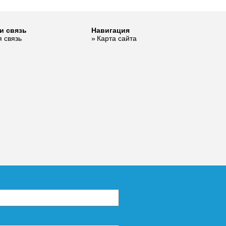
тель
и связь
Навигация
 связь
Карта сайта
.33
ом,
1 885
ее