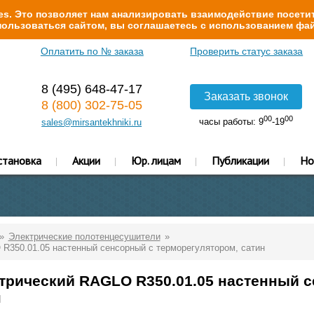
s. Это позволяет нам анализировать взаимодействие посетит
ользоваться сайтом, вы соглашаетесь с использованием фай
Оплатить по № заказа
Проверить статус заказа
8 (495) 648-47-17
Заказать звонок
8 (800) 302-75-05
00
00
часы работы: 9
-19
sales@mirsantekhniki.ru
становка
Акции
Юр. лицам
Публикации
Но
Электрические полотенцесушители
R350.01.05 настенный сенсорный с терморегулятором, сатин
трический RAGLO R350.01.05 настенный 
н