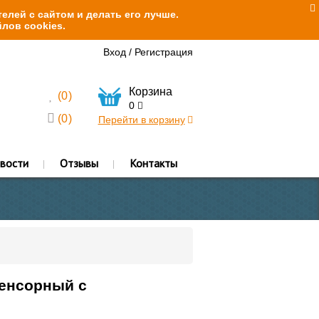
елей с сайтом и делать его лучше.
лов cookies.
Вход
/
Регистрация
Корзина
(
0
)
0
(
0
)
Перейти в корзину
вости
Отзывы
Контакты
сенсорный с