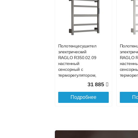
Подъем на этаж.
услуга платная
возможность
Полотенцесушитель
Полотен
Доставка в регионы России.
электрический
электрич
RAGLO R350.02.09
RAGLO R
настенный
настенн
сенсорный с
сенсорны
терморегулятором,
терморег
графит
сатин
31 885
Подробнее
По