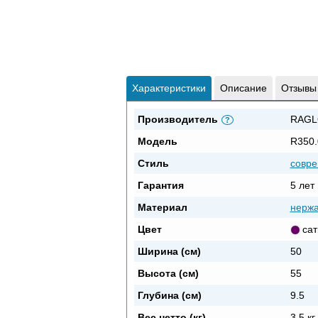
Характеристики
Описание
Отзывы
Производитель
RAGL
?
Модель
R350.
Стиль
совр
Гарантия
5 лет
Материал
нерж
Цвет
са
Ширина (см)
50
Высота (см)
55
Глубина (см)
9.5
Вес нетто (кг)
3.5 кг