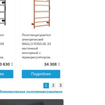
Подробнее об оплате
тель
Полотенцесушитель
электрический
.09
RAGLO R350.06.33
настенный
сенсорный с
ом,
терморегулятором,
матовая медь
0 630
34 308
Подробнее о доставке
ее
Подробнее
1
2
3
Электрические полотенцесушители