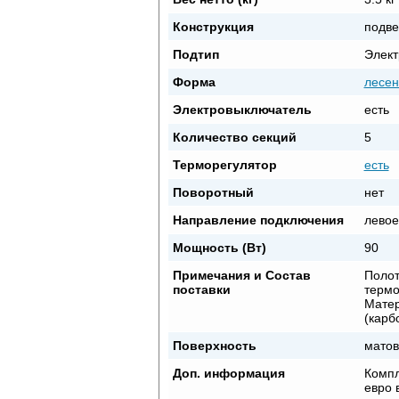
Конструкция
подве
Подтип
Элект
Форма
лесен
Электровыключатель
есть
Количество секций
5
Терморегулятор
есть
Поворотный
нет
Направление подключения
левое
Мощность (Вт)
90
Примечания и Состав
Полот
поставки
термо
Матер
(карб
Поверхность
матов
Доп. информация
Компл
евро 