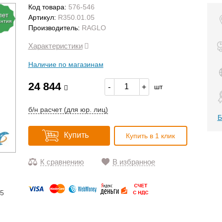
Код товара:
576-546
лет
Артикул:
R350.01.05
антия
Производитель:
RAGLO
Характеристики
Наличие по магазинам
24 844
-
+
шт
б/н расчет (для юр. лиц)
Б
Купить
Купить в 1 клик
К сравнению
В избранное
15