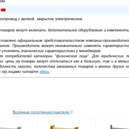
ном
ропровод с вилкой, закрытое электрическое
 товаров могут включать дополнительное оборудование и компоненты
доставлено официальным представительством компании-производител
алоге. Производитель может незначительно изменять характеристи
е уточнять технические характеристики у менеджеров.
ля потребителей категории "физические лица". Для юридических 
ти: цены на товары могут отличаться как в большую, так и в мень
ичность закупки, количества заказанных товаров и многих других о
с юр.лицами читайте
здесь
.
ковской области
жиме реального времени
Водяные полотенцесушители
товара как при доставке, так и самовывозом
, Web-money, Qiwi-кошельки и другие).
 с НДС)
подробнее...