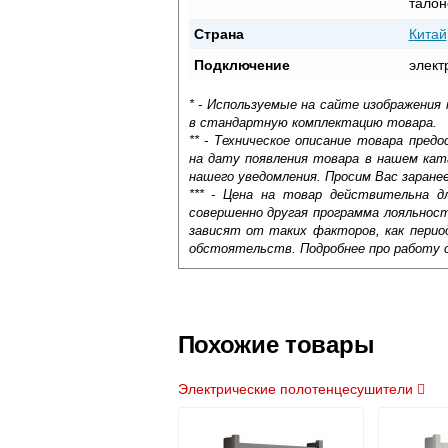
тало
Страна
Китай
Подключение
элект
* - Используемые на сайте изображения
в стандартную комплектацию товара.
** - Техническое описание товара пре
на дату появления товара в нашем кат
нашего уведомления. Просим Вас заране
*** - Цена на товар действительна д
совершенно другая программа лояльнос
зависят от таких факторов, как период
обстоятельств. Подробнее про работу 
Самовывоз.
Оставьте отзыв
Доставка сантехники по Москве и Мос
Возможные способы оплаты:
Похожие товары
Наличный расчёт
Банковской картой на сайте в ре
Электрические полотенцесушители
Банковской картой при получении 
Интернет-деньгами (Yandex-деньги
Безналичный расчёт (возможно и