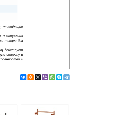
, не входящие
я и актуально
ки товара без
лиц действует
шую сторону и
собенностей и