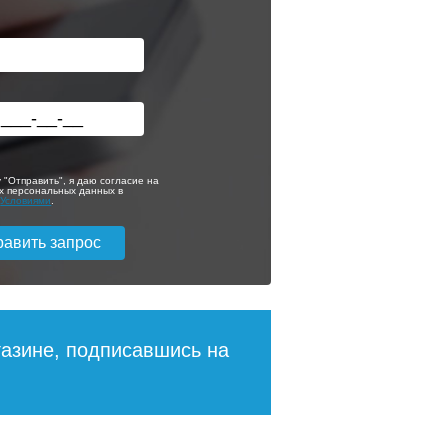
тель
Полотенцесушитель
электрический
.09
RAGLO R350.07.05
настенный
сенсорный с
 "Отправить", я даю согласие на
ом,
терморегулятором,
х персональных данных в
с
Условиями
.
сатин
5 814
29 917
ее
Подробнее
газине, подписавшись на