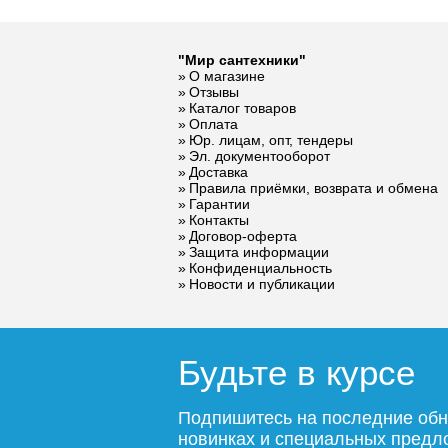
Полотенцесушитель
Полотен
"Мир сантехники"
электрический
электрич
О магазине
RAGLO R350.07.03
RAGLO R
Отзывы
настенный
настенн
Каталог товаров
сенсорный с
сенсорны
Оплата
терморегулятором,
Юр. лицам, опт, тендеры
терморег
Эл. документооборот
сатин золотой
графит
35 814
Доставка
Правила приёмки, возврата и обмена
Гарантии
Подробнее
По
Контакты
Договор-оферта
Защита информации
Конфиденциальность
Новости и публикации
Будьте в курсе
Подпишитесь на последние обн
новинках и специальных пред