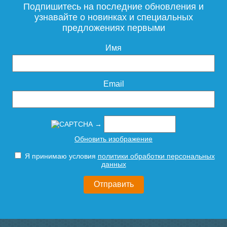
терморегулятором, графит
терморегулятором, сатин
Подпишитесь на последние обновления и
узнавайте о новинках и специальных
предложениях первыми
35 814
29 917
Имя
Подробнее
Подробнее
Email
→
Полотенцесушитель
Полотенцесушитель
Обновить изображение
электрический RAGLO
электрический RAGLO
R350.07.03 настенный
R350.06.09 настенный
Я принимаю условия
политики обработки персональных
сенсорный с
сенсорный с
данных
терморегулятором, сатин
терморегулятором, графит
золотой
35 814
33 931
Подробнее
Подробнее