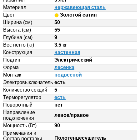
Материал
нержавеющая сталь
Цвет
Золотой сатин
Ширина (см)
50
Высота (см)
55
Глубина (см)
9
Вес нетто (кг)
3.5 кг
Конструкция
настенная
Подтип
Электрический
Форма
лесенка
Монтаж
подвесной
Электровыключатель
есть
Количество секций
5
Терморегулятор
есть
Поворотный
нет
Направление
левое/правое
подключения
Мощность (Вт)
90
Примечания и
Полотенцесушитель
Состав поставки