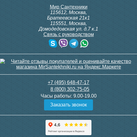
Мир Сантехники
115612
,
Москва
,
Братеевская 21к1
115551
,
Москва
,
Домодедовская ул. д.7 к.1
Связь с руководством
Полотенцесушитель
Полотенцесушитель
электрический RAGLO
электрический RAGLO
R350.06.03 настенный
R350.02.33 настенный
сенсорный с
сенсорный с
терморегулятором, сатин
терморегулятором, матовая
золотой
медь
33 931
31 885
+7 (495) 648-47-17
8 (800) 302-75-05
Подробнее
Подробнее
Часы работы:
9.00-19.00
Заказать звонок