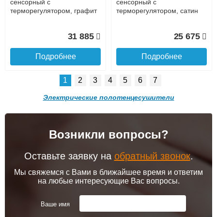
сенсорный с
сенсорный с
терморегулятором, графит
терморегулятором, сатин
31 885
25 675
Подробнее
Подробнее
1
2
3
4
5
6
7
Электрические полотенцесушители
Подъем на этаж.
Возникли вопросы?
Полотенцесушитель
Полотенцесушитель
до подъезда
электрический RAGLO
электрический RAGLO
услуга платная
R350.01.09 настенный
R350.06.33 настенный
возможность
Оставьте заявку на
обратный звонок
.
Полотенцесушитель
сенсорный с
сенсорный с
электрический RAGLO
терморегулятором, графит
терморегулятором, матовая
Мы свяжемся с Вами в ближайшее время и ответим
R350.01.03 настенный
медь
на любые интересующие Вас вопросы.
сенсорный с
30 630
34 308
терморегулятором, сатин
Ваше имя
золотой
Подробнее
Подробнее