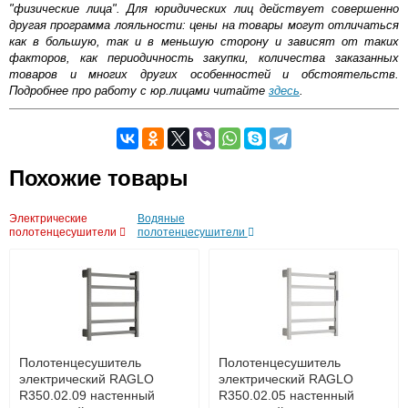
"физические лица". Для юридических лиц действует совершенно
другая программа лояльности: цены на товары могут отличаться
как в большую, так и в меньшую сторону и зависят от таких
факторов, как периодичность закупки, количества заказанных
товаров и многих других особенностей и обстоятельств.
Подробнее про работу с юр.лицами читайте
здесь
.
Самовывоз.
Похожие товары
Оставьте отзыв
Возможные способы оплаты:
Электрические
Водяные
Доставка сантехники по Москве и Московской области
полотенцесушители
полотенцесушители
Наличный расчёт
Банковской картой на сайте в режиме реального
времени
Банковской картой при получении товара как при
доставке, так и самовывозом
Интернет-деньгами (Yandex-деньги, Web-money,
Qiwi-кошельки и другие).
Безналичный расчёт (возможно и с НДС)
Полотенцесушитель
Полотенцесушитель
подробнее...
электрический RAGLO
электрический RAGLO
R350.02.09 настенный
R350.02.05 настенный
Подробнее об оплате