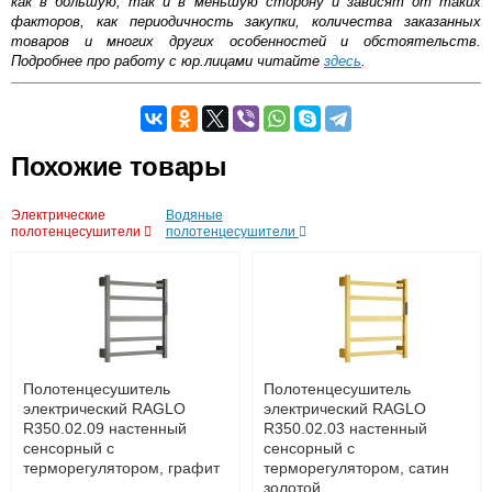
как в большую, так и в меньшую сторону и зависят от таких
факторов, как периодичность закупки, количества заказанных
товаров и многих других особенностей и обстоятельств.
Подробнее про работу с юр.лицами читайте
здесь
.
Самовывоз.
Похожие товары
Оставьте отзыв
Возможные способы оплаты:
Электрические
Водяные
Доставка сантехники по Москве и Московской области
полотенцесушители
полотенцесушители
Наличный расчёт
Банковской картой на сайте в режиме реального
времени
Банковской картой при получении товара как при
доставке, так и самовывозом
Интернет-деньгами (Yandex-деньги, Web-money,
Qiwi-кошельки и другие).
Безналичный расчёт (возможно и с НДС)
Полотенцесушитель
Полотенцесушитель
подробнее...
электрический RAGLO
электрический RAGLO
R350.02.09 настенный
R350.02.03 настенный
Подробнее об оплате
сенсорный с
сенсорный с
терморегулятором, графит
терморегулятором, сатин
золотой