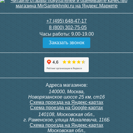
+7 (495) 648-47-17
8 (800) 302-75-05
Часы работы:
9.00-19.00
Заказать звонок
Рабочее и опрессовочное давление
Рабочее давление
. Под рабочим давлением
понимается наивысшее значение
постоянного давления воды, которое
радиатор способен выдержать. Оно должно
настолько высокое, чтобы смогло с запасом
Адреса магазинов:
перекрыть давление в системе отопления.
В
140000, Москва,
городских многоэтажках наивысшим
Новорязанское шоссе 25 км, ст16
значением является
16 атм, в малоэтажных
Схема проезда на Яндекс-картах
панельных домах - 8 атм, а в частных домах -
Схема проезда на Google-картах
3 атм. Рабочее давление может быть разным
140108, Московская обл.,
в зависимости от материала радиатора.
г. Раменское, улица Михалевича, 116Б
Стальные радиаторы имеют около 6 – 10 атм,
Схема проезда на Яндекс-картах
чугунные — самое большее 15 атм,
Московская обл.,
алюминиевые — 16 атм, биметаллические —