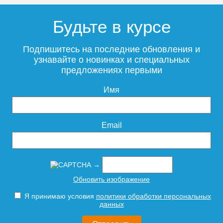
Будьте в курсе
Предохранительный клапан
ROMMER для систем
Подпишитесь на последние обновления и
водоснабжения 6 бар 1/2
узнавайте о новинках и специальных
х3/4 RVS-0003-006015
предложениях первыми
Имя
436
Подробнее
Email
→
Обновить изображение
Я принимаю условия
политики обработки персональных
данных