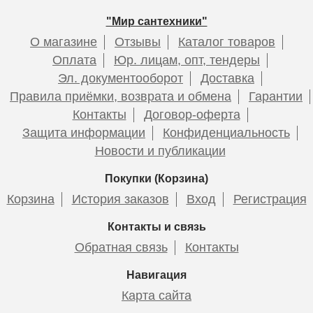
Подробнее
Подробнее
Подробнее
Подробнее
"Мир сантехники"
О магазине
Отзывы
Каталог товаров
Оплата
Юр. лицам, опт, тендеры
Эл. документооборот
Доставка
Правила приёмки, возврата и обмена
Гарантии
Контакты
Договор-оферта
Клапан предохранительный
Клапан предохранительный
Защита информации
Конфиденциальность
ROMMER для отопления
ROMMER для отопления
Новости и публикации
1,5 бар 1/2 х3/4 RVS-0001-
2.5 бар 1/2 x3/4 RVS-0001-
001515
002515
Покупки (Корзина)
Корзина
История заказов
Вход
Регистрация
436
436
Контакты и связь
Обратная связь
Контакты
Подробнее
Подробнее
Навигация
Карта сайта