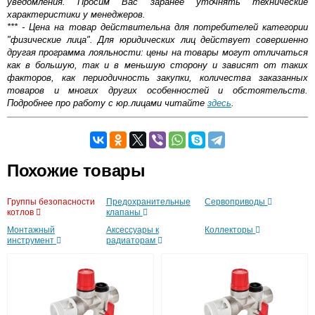
уведомления. Просим Вас заранее уточнять технические
характеристики у менеджеров.
*** - Цена на товар действительна для потребителей категории
"физические лица". Для юридических лиц действует совершенно
другая программа лояльности: цены на товары могут отличаться
как в большую, так и в меньшую сторону и зависят от таких
факторов, как периодичность закупки, количества заказанных
товаров и многих других особенностей и обстоятельств.
Подробнее про работу с юр.лицами читайте
здесь
.
Коллектор STOUT из нержавеющей стали для
Самовывоз.
радиаторной разводки на 6 выходов
Похожие товары
Оставьте отзыв
Возможные способы оплаты:
Группы безопасности
Предохранительные
Сервоприводы
Доставка сантехники по Москве и Московской области
котлов
клапаны
Наличный расчёт
Монтажный
Аксессуары к
Коллекторы
Банковской картой на сайте в режиме реального
инструмент
радиаторам
времени
Банковской картой при получении товара как при
доставке, так и самовывозом
Интернет-деньгами (Yandex-деньги, Web-money,
Qiwi-кошельки и другие).
Безналичный расчёт (возможно и с НДС)