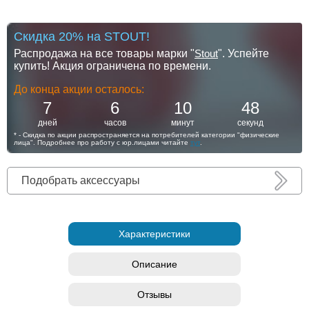
Скидка 20% на STOUT!
Распродажа на все товары марки "
Stout
". Успейте
купить! Акция ограничена по времени.
До конца акции осталось:
7
6
10
48
дней
часов
минут
секунд
* - Скидка по акции распространяется на потребителей категории "физические
лица". Подробнее про работу с юр.лицами читайте
тут
.
Подобрать аксессуары
Характеристики
Описание
Отзывы