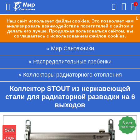
0
Наш сайт использует файлы cookies. Это позволяет нам
анализировать взаимодействие посетителей с сайтом и
делать его лучше. Продолжая пользоваться сайтом, вы
соглашаетесь с использованием файлов cookies.
Мир Сантехники
Распределительные гребенки
Коллекторы радиаторного отопления
Коллектор STOUT из нержавеющей
стали для радиаторной разводки на 6
выходов
5 лет
гарантия
Sale
-15%