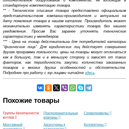
дополнительное оборудование и компоненты, не входящие в
стандартную комплектацию товара.
** - Техническое описание товара предоставлено официальным
представительством компании-производителя и актуально на
дату появления товара в нашем каталоге. Производитель может
незначительно изменять характеристики товара без нашего
уведомления. Просим Вас заранее уточнять технические
характеристики у менеджеров.
*** - Цена на товар действительна для потребителей категории
"физические лица". Для юридических лиц действует совершенно
другая программа лояльности: цены на товары могут отличаться
как в большую, так и в меньшую сторону и зависят от таких
факторов, как периодичность закупки, количества заказанных
товаров и многих других особенностей и обстоятельств.
Подробнее про работу с юр.лицами читайте
здесь
.
Группа автономной циркуляции для коллектора —
Самовывоз.
надежное решение для создания эффективной разводки
в системах водо- и теплоснабжения. Комплектующее
Похожие товары
обладает высокой конструктивной надежностью, поэтому
Оставьте отзыв
легко выдерживает серьезные нагрузки и позволяет
Возможные способы оплаты:
точно регулировать подачу воды к каждому
Группы безопасности
Предохранительные
Сервоприводы
Доставка сантехники по Москве и Московской области
подключению независимо от других линий. Это делает
котлов
клапаны
Наличный расчёт
эксплуатацию сантехнического изделия очень удобной и
Монтажный
Аксессуары к
Коллекторы
Банковской картой на сайте в режиме реального
безопасной. Купить его — значит обеспечить стабильную