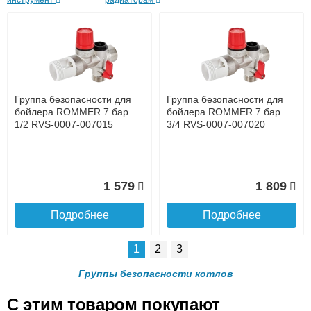
инструмент
радиаторам
времени
работу инженерных коммуникаций в течение
Банковской картой при получении товара как при
длительного времени без необходимости сложного
доставке, так и самовывозом
регулярного обслуживания.
Интернет-деньгами (Yandex-деньги, Web-money,
Qiwi-кошельки и другие).
Безналичный расчёт (возможно и с НДС)
подробнее...
Группа безопасности для
Группа безопасности для
Подробнее об оплате
бойлера ROMMER 7 бар
бойлера ROMMER 7 бар
1/2 RVS-0007-007015
3/4 RVS-0007-007020
1 579
1 809
Подробнее
Подробнее
1
2
3
Подъем на этаж.
Группы безопасности котлов
C этим товаром покупают
до подъезда