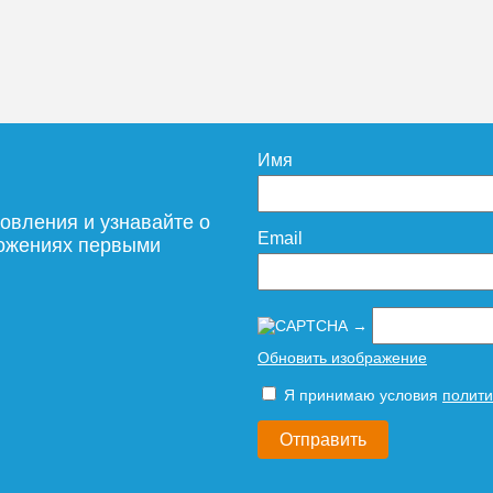
дробнее
Имя
овления и узнавайте о
Email
ложениях первыми
→
Обновить изображение
Я принимаю условия
полити