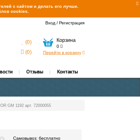
елей с сайтом и делать его лучше.
лов cookies.
Вход
/
Регистрация
Корзина
(
0
)
0
(
0
)
Перейти в корзину
вости
Отзывы
Контакты
OR GM 1192 арт. 72000055
Самовывоз: бесплатно