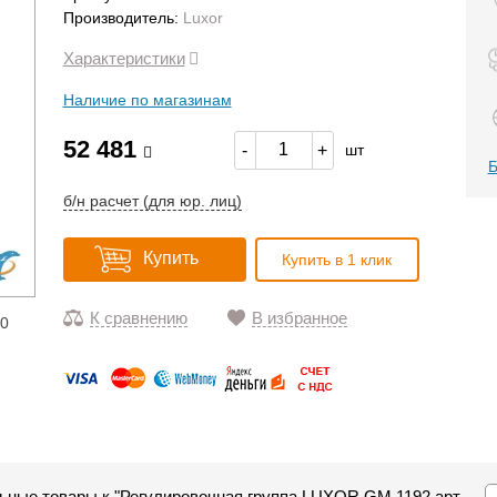
Производитель:
Luxor
Характеристики
Наличие по магазинам
52 481
-
+
шт
Б
б/н расчет (для юр. лиц)
Купить
Купить в 1 клик
К сравнению
В избранное
10
ьные товары к "Регулировочная группа LUXOR GM 1192 арт.