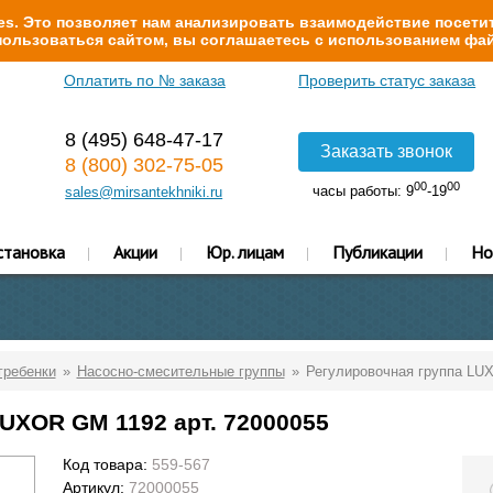
s. Это позволяет нам анализировать взаимодействие посетит
ользоваться сайтом, вы соглашаетесь с использованием фай
Оплатить по № заказа
Проверить статус заказа
8 (495) 648-47-17
Заказать звонок
8 (800) 302-75-05
00
00
часы работы: 9
-19
sales@mirsantekhniki.ru
становка
Акции
Юр. лицам
Публикации
Но
гребенки
Насосно-смесительные группы
Регулировочная группа LUX
UXOR GM 1192 арт. 72000055
Код товара:
559-567
Артикул:
72000055