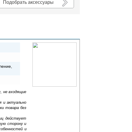
Подобрать аксессуары
ление,
, не входящие
я и актуально
ки товара без
лиц действует
шую сторону и
собенностей и