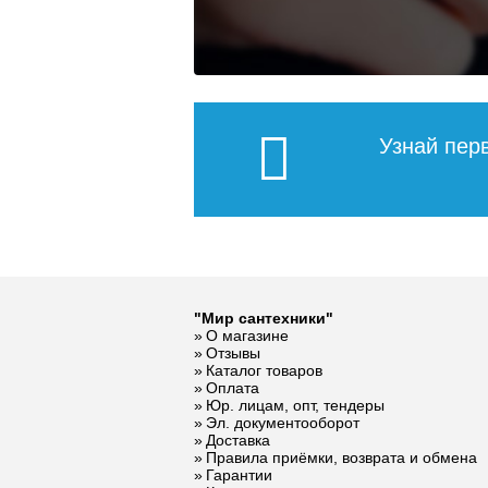
003020
RMS-3210-000012
0003-00
RMS-321
87 931
23 296
5 300
609
490
Подробнее
Подробнее
Подробнее
Подробнее
Подробнее
По
По
По
Узнай пер
"Мир сантехники"
О магазине
Клапан
Предохр
Отзывы
предохранительный
клапан
Каталог товаров
Оплата
ROMMER для
для сист
Юр. лицам, опт, тендеры
отопления 2.5 бар
водосна
Эл. документооборот
1/2 x3/4 RVS-0001-
бар 1/2 
Доставка
002515
0003-00
Правила приёмки, возврата и обмена
Гарантии
436