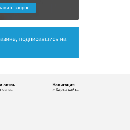
001515
609
436
ее
Подробнее
газине, подписавшись на
1
2
и связь
Навигация
 связь
Карта сайта