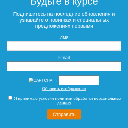
Будьте в курсе
равнопроходная 20
равнопроходная 25
Подпишитесь на последние обновления и
узнавайте о новинках и специальных
предложениях первыми
355
566
Имя
Подробнее
Подробнее
Email
→
Труба из сшитого
Труба из сшитого
Обновить изображение
полиэтилена STOUT 20х2,8
полиэтилена STOUT 25х3,5
с кислородным слоем,
с кислородным слоем,
Я принимаю условия
политики обработки персональных
серая
серая
данных
262
407