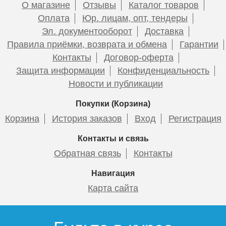
О магазине
Отзывы
Каталог товаров
436
Оплата
Юр. лицам, опт, тендеры
Эл. документооборот
Доставка
Подробнее
Угольник STOUT 90° на 25
Тройник переходной
Правила приёмки, возврата и обмена
Гарантии
STOUT 20х16х20
Контакты
Договор-оферта
Труба канализационная
Защита информации
Конфиденциальность
Ф50-0,25м (Millennium)
Новости и публикации
1,8мм
Покупки (Корзина)
991
643
Корзина
История заказов
Вход
Регистрация
Подробнее
Подробнее
63
Контакты и связь
Обратная связь
Контакты
Подробнее
Навигация
Карта сайта
Муфта STOUT
Муфта STOUT
соединительная
соединительная