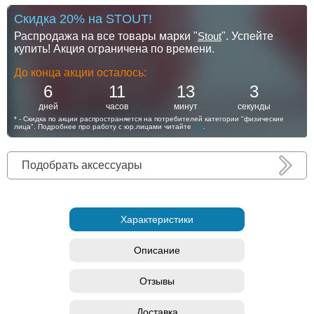
Скидка 20% на STOUT!
Распродажа на все товары марки "
Stout
". Успейте
купить! Акция ограничена по времени.
До конца акции осталось:
6
11
13
2
дней
часов
минут
секунды
* - Скидка по акции распространяется на потребителей категории "физические
лица". Подробнее про работу с юр.лицами читайте
тут
.
Подобрать аксессуары
Характеристики
Описание
Отзывы
Доставка