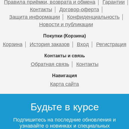
Правила приёмки, возврата и обмена
Гарантии
Подробнее
Контакты
Договор-оферта
Крепление Millennium Ф25
Угольник Millennium 25-45°
Защита информации
Конфиденциальность
Новости и публикации
Покупки (Корзина)
Корзина
История заказов
Вход
Регистрация
7
12
Контакты и связь
Обратная связь
Контакты
Подробнее
Подробнее
Навигация
Карта сайта
Будьте в курсе
Тройник переходной
Труба полипропиленовая
Millennium 32х25х32
армированная Millennium
Подпишитесь на последние обновления и
(стекловолокно) PN 20
узнавайте о новинках и специальных
32х4,4