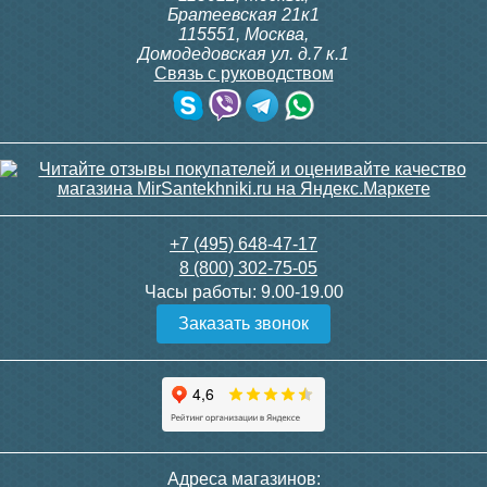
Братеевская 21к1
115551
,
Москва
,
Домодедовская ул. д.7 к.1
Связь с руководством
Труба полипропиленовая
Крепление Millennium Ф32
армированная Millennium
(стекловолокно) PN 25
25х4,2
+7 (495) 648-47-17
8 (800) 302-75-05
Часы работы:
9.00-19.00
104
9
Заказать звонок
Подробнее
Подробнее
Адреса магазинов: