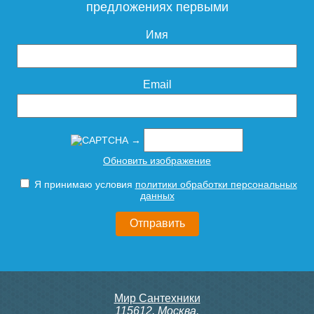
предложениях первыми
Имя
26
144
Подробнее
Подробнее
Email
→
Обновить изображение
Я принимаю условия
политики обработки персональных
Муфта полипропиленовая
Угольник Millennium 32-90°
данных
Millennium Ф32
17
25
Мир Сантехники
Подробнее
Подробнее
115612
,
Москва
,