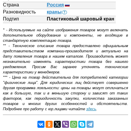
Страна
Россия
Разновидность
краны
?
Подтип
Пластиковый шаровый кран
* - Используемые на сайте изображения товаров могут включать
дополнительное оборудование и компоненты, не входящие в
стандартную комплектацию товара.
** - Техническое описание товара предоставлено официальным
представительством компании-производителя и актуально на
дату появления товара в нашем каталоге. Производитель может
незначительно изменять характеристики товара без нашего
уведомления. Просим Вас заранее уточнять технические
характеристики у менеджеров.
*** - Цена на товар действительна для потребителей категории
"физические лица". Для юридических лиц действует совершенно
другая программа лояльности: цены на товары могут отличаться
как в большую, так и в меньшую сторону и зависят от таких
факторов, как периодичность закупки, количества заказанных
товаров и многих других особенностей и обстоятельств.
Подробнее про работу с юр.лицами читайте
здесь
.
Кран пластиковый Millennium 25-3/4 угловой —
Самовывоз.
надежная запорная арматура, отвечающая строгим