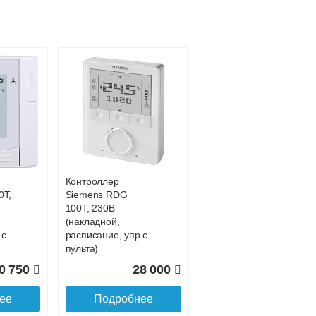
Подробнее об оплате
Контроллер
0Т,
Siemens RDG
100T, 230В
(накладной,
.с
расписание, упр.с
пульта)
0 750
28 000
ее
Подробнее
Подробнее о доставке