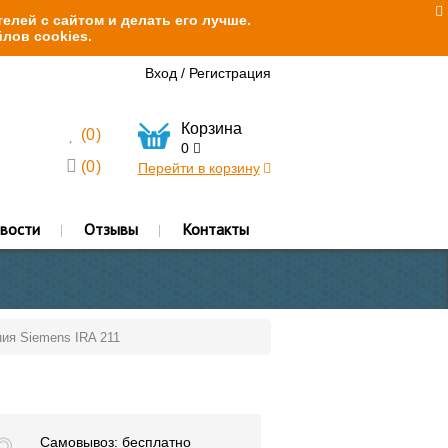
елей с сайтом и делать его лучше.
лов cookies.
Вход
/
Регистрация
Корзина
(
0
)
0
(
0
)
Перейти в корзину
вости
Отзывы
Контакты
ия Siemens IRA 211
Самовывоз: бесплатно