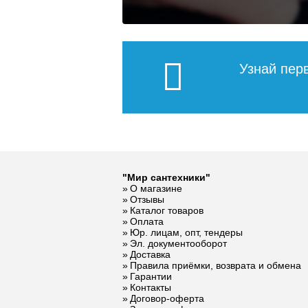
Подробнее
43 584
5 917
По
Подробнее
Подробнее
По
По
Узнай пер
Комнатный
Комплек
термостат Siemens
подключ
RAA 31
конвекто
угловой i
ITFS
3 900
Конвектор
Конвекто
"Мир сантехники"
ITTBZ.190.300.2000
ITTL.090
Подробнее
По
О магазине
с решеткой
с решетк
Отзывы
GRILL.LGA-30-
SGL.120
Каталог товаров
2000 gold
champag
Оплата
Юр. лицам, опт, тендеры
Эл. документооборот
53 461
Доставка
Правила приёмки, возврата и обмена
Гарантии
Подробнее
По
Контакты
Договор-оферта