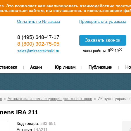
s. Это позволяет нам анализировать взаимодействие посетит
ользоваться сайтом, вы соглашаетесь с использованием фай
Оплатить по № заказа
Проверить статус заказа
8 (495) 648-47-17
Заказать звонок
8 (800) 302-75-05
00
00
часы работы: 9
-19
sales@mirsantekhniki.ru
становка
Акции
Юр. лицам
Публикации
Но
я
Автоматика и комплектующие для конвекторов
ИК пульт управлен
mens IRA 211
Код товара:
583-651
Артикул:
IRA211