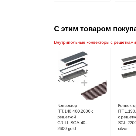
C этим товаром покуп
Внутрипольные конвекторы с решёткам
Контроллер
Модуль-
Siemens RDG 110,
itermic I
230В (накладной)
21 750
Конвектор
Конвекто
ITT.140.400.2600 с
ITTL.190
Подробнее
По
решеткой
с решетк
GRILL.SGA-40-
SGL.220
2600 gold
silver