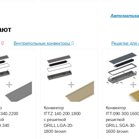
Автоматика
ают
и
Внутрипольные конвекторы
Решетки для 
адаптер
Модуль-адаптер
Привод клапана
TTB
itermic ITTB на DIN
Siemens STA23
рейку
6 200
23 500
р
Конвектор
Конвектор
.340.2200
ITTZ.140.200.1800
ITT.090.300.1600
дробнее
Подробнее
Подробн
ой
с решеткой
решеткой
0.340
GRILL.LGA-20-
GRILL.SGA-30-
1800 brown
1600 brown