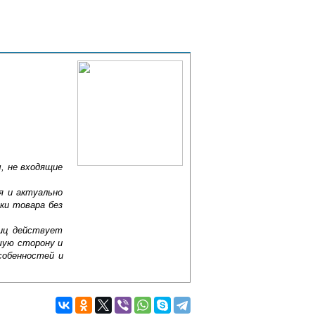
, не входящие
я и актуально
ки товара без
лиц действует
шую сторону и
собенностей и