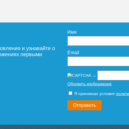
Имя
овления и узнавайте о
Email
ложениях первыми
→
Обновить изображение
Я принимаю условия
полити