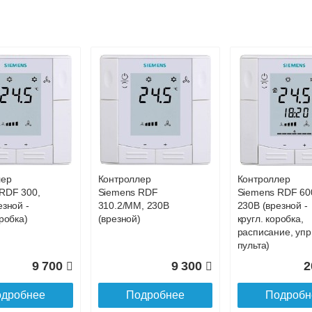
ковской области
жиме реального времени
товара как при доставке, так и самовывозом
, Web-money, Qiwi-кошельки и другие).
 с НДС)
подробнее...
до подъезда
лер
Контроллер
Контроллер
RDF 300,
Siemens RDF
Siemens RDF 60
езной -
310.2/MM, 230В
230В (врезной -
робка)
(врезной)
кругл. коробка,
расписание, упр
пульта)
9 700
9 300
2
дробнее
Подробнее
Подробн