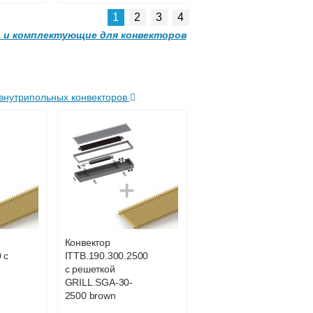
1
2
3
4
 и комплектующие для конвекторов
внутрипольных конвекторов
Темоголовка
HD
Siemens RTN51
5 600
3 950
Конвектор
 с
ITTB.190.300.2500
ее
Подробнее
с решеткой
GRILL.SGA-30-
2500 brown