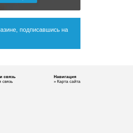
ее
Подробнее
газине, подписавшись на
и связь
Навигация
00
 связь
Карта сайта
4 521
ее