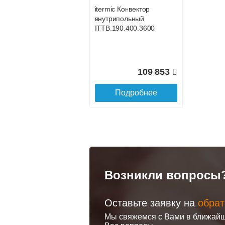
Подробнее
По
itermic Конвектор
внутрипольный
ITTB.190.400.3600
109 853
Подробнее
Клапан
Клапан
радиаторный
радиато
Siemens ADN 15,
Siemens 
прямой 1/2"
угловой 1
Возникли вопросы
3 150
Оставьте заявку на
обрат
Подробнее
По
Мы свяжемся с Вами в ближайш