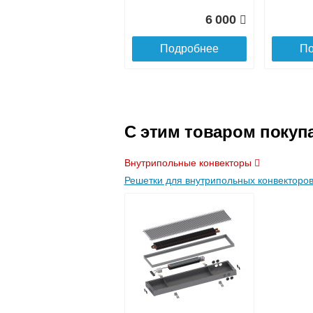
6 000
Подробнее
По
C этим товаром покуп
Внутрипольные конвекторы
Решетки для внутрипольных конвекторо
Контроллер
Модуль-
Siemens RDG 110,
itermic I
230В (накладной)
рейку
21 750