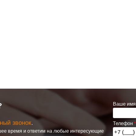
дробнее
Подробнее
Подробн
Клапан
Клапан
рный
радиаторный
радиаторный
AEN 15,
Siemens VDN 115,
Siemens VEN 11
/2"
прямой 1/2"
угловой 1/2"
Ваше имя
?
3 150
3 300
ный звонок
.
Телефон
дробнее
Подробнее
Подробн
ее время и ответим на любые интересующие