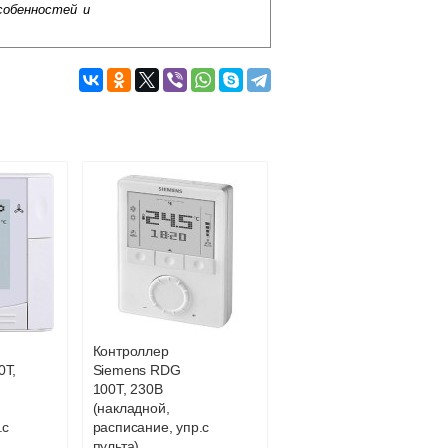
собенностей и
Подробнее об оплате
Контроллер
0Т,
Siemens RDG
100T, 230В
(накладной,
.с
расписание, упр.с
пульта)