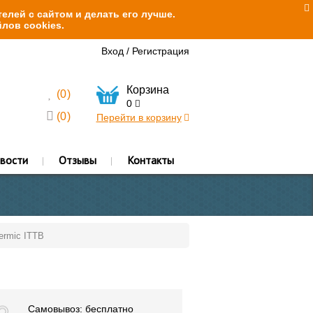
елей с сайтом и делать его лучше.
лов cookies.
Вход
/
Регистрация
Корзина
(
0
)
0
(
0
)
Перейти в корзину
вости
Отзывы
Контакты
ermic ITTB
Самовывоз: бесплатно