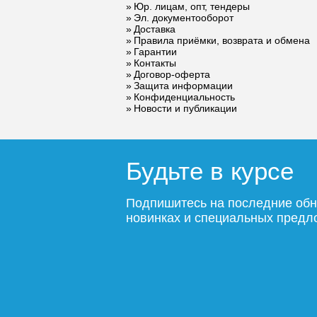
Юр. лицам, опт, тендеры
GRILL.LGA-35-
GRILL.S
Эл. документооборот
1200 natural
1700 bro
Доставка
Правила приёмки, возврата и обмена
Гарантии
34 520
Контакты
Договор-оферта
Защита информации
Подробнее
По
Конфиденциальность
Новости и публикации
Будьте в курсе
Подпишитесь на последние обн
новинках и специальных пред
Конвектор
Конвекто
ITTBL.070.400.2200
ITTL.190
с решеткой
с решетк
SGL.2200.400 gold
SGL.250
champag