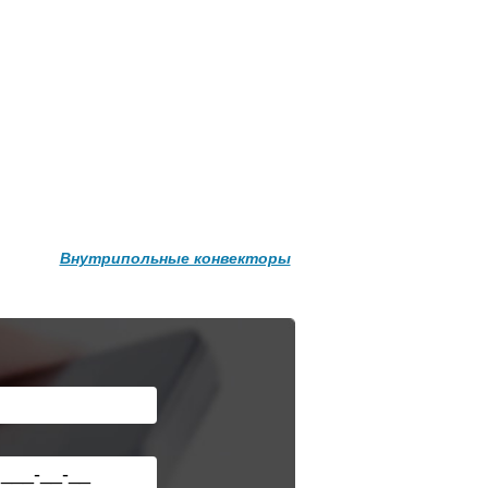
ее
Подробнее
Внутрипольные конвекторы
Клапан
радиаторный
5,
Siemens VUN 215,
осевой 1/2"
3 300
4 500
ее
Подробнее