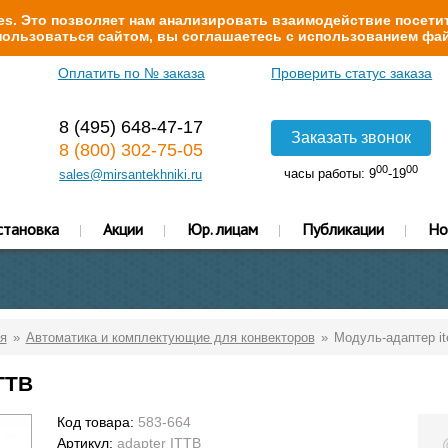
s. Это позволяет нам анализировать взаимодействие посетит
ользоваться сайтом, вы соглашаетесь с использованием фай
Оплатить по № заказа
Проверить статус заказа
8 (495) 648-47-17
Заказать звонок
8 (800) 302-75-05
00
00
часы работы: 9
-19
sales@mirsantekhniki.ru
становка
Акции
Юр. лицам
Публикации
Но
я
Автоматика и комплектующие для конвекторов
Модуль-адаптер it
TTB
Код товара:
583-664
Артикул:
adapter ITTB