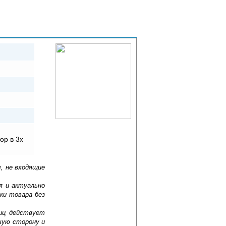
ор в 3х
, не входящие
я и актуально
ки товара без
лиц действует
шую сторону и