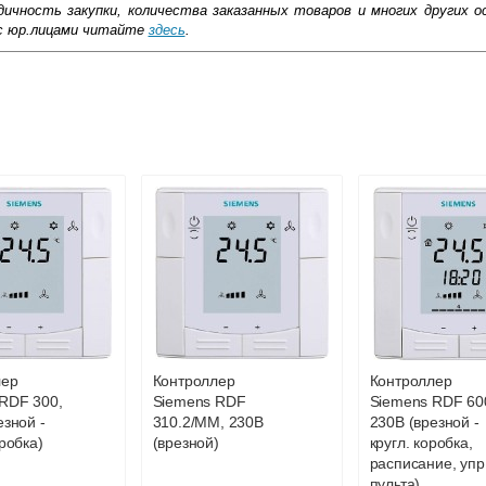
ичность закупки, количества заказанных товаров и многих других о
с юр.лицами читайте
здесь
.
ковской области
жиме реального времени
товара как при доставке, так и самовывозом
, Web-money, Qiwi-кошельки и другие).
 с НДС)
подробнее...
до подъезда
лер
Контроллер
Контроллер
RDF 300,
Siemens RDF
Siemens RDF 60
езной -
310.2/MM, 230В
230В (врезной -
робка)
(врезной)
кругл. коробка,
расписание, упр
пульта)