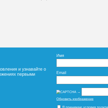
GA-40-
GRILL.SGA-35-
GRILL.SGA-30-
wn
4400 natural
1500 natural
69 006
142 650
5
дробнее
Подробнее
Подробн
Имя
овления и узнавайте о
Email
ложениях первыми
р
Конвектор
Конвектор
.160.2500
ITT.110.400.4300 с
ITT.090.400.2100
→
ой
решеткой
решеткой
0.160
GRILL.SGA-40-
GRILL.SGA-40-
Обновить изображение
ne
4300 brown
2100 gold
Я принимаю условия
полити