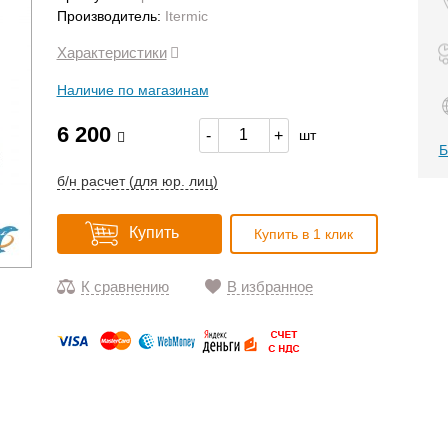
Производитель:
Itermic
Характеристики
Наличие по магазинам
6 200
-
+
шт
Б
б/н расчет (для юр. лиц)
Купить
Купить в 1 клик
К сравнению
В избранное