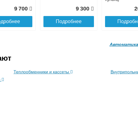
9 700
9 300
2
дробнее
Подробнее
Подробн
Автоматика
ают
Теплообменники и кассеты
Внутрипольн
в
адаптер
Привод клапана
Темоголовка
TTB на DIN
Siemens STA23HD
Siemens RTN51
23 500
5 600