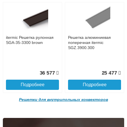
9 300
20 750
Подробнее
Подробнее
Доставка в регионы России.
itermic Решетка рулонная
Решетка алюминиевая
SGA-35-3300 brown
поперечная itermic
SGZ.3900.300
Контроллер Siemens RDG
Контроллер Siemens RDG
36 577
25 477
100T, 230В (накладной,
110, 230В (накладной)
расписание, упр.с пульта)
Подробнее
Подробнее
Решетки для внутрипольных конвекторов
28 000
21 750
Подробнее о доставке
Подробнее
Подробнее