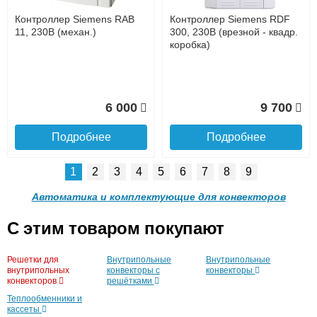
доставке, так и самовывозом
Интернет-деньгами (Yandex-деньги, Web-money,
Контроллер Siemens RAB
Контроллер Siemens RDF
Qiwi-кошельки и другие).
11, 230В (механ.)
300, 230В (врезной - квадр.
Безналичный расчёт (возможно и с НДС)
коробка)
подробнее...
Подробнее об оплате
6 000
9 700
Подробнее
Подробнее
1
2
3
4
5
6
7
8
9
Автоматика и комплектующие для конвекторов
C этим товаром покупают
Подъем на этаж.
Контроллер Siemens RDF
Контроллер Siemens RDF
Решетки для
Внутрипольные
Внутрипольные
310.2/MM, 230В (врезной)
600Т, 230В (врезной - кругл.
внутрипольных
конвекторы с
конвекторы
коробка, расписание, упр.с
конвекторов
решётками
до подъезда
пульта)
услуга платная
Теплообменники и
возможность
кассеты