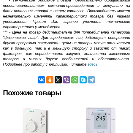
** - Техническое описание товара предоставлено официальным
представительством компании-производителя и актуально на
дату появления товара в нашем каталоге. Производитель может
незначительно изменять характеристики товара без нашего
уведомления. Просим Вас заранее уточнять технические
характеристики у менеджеров.
*** - Цена на товар действительна для потребителей категории
"физические лица". Для юридических лиц действует совершенно
другая программа лояльности: цены на товары могут отличаться
как в большую, так и в меньшую сторону и зависят от таких
факторов, как периодичность закупки, количества заказанных
товаров и многих других особенностей и обстоятельств.
Подробнее про работу с юр.лицами читайте
здесь
.
Самовывоз.
Похожие товары
Оставьте отзыв
Возможные способы оплаты:
Доставка сантехники по Москве и Московской области
Наличный расчёт
Банковской картой на сайте в режиме реального
времени
Банковской картой при получении товара как при