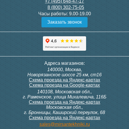
+7 (495) 648-47-17
конвектора угловой itermic
конвектора прямой itermic
ITFS
ITFS
8 (800) 302-75-05
Часы работы:
9.00-19.00
33 040
25 083
Заказать звонок
Подробнее
Подробнее
5 150
5 150
Подробнее
Подробнее
Адреса магазинов:
140000, Москва,
Новорязанское шоссе 25 км, ст16
Конвектор ITTL.190.220.700
Конвектор
Схема проезда на Яндекс-картах
с решеткой SGL.700.220
ITTL.070.220.2700 с
Схема проезда на Google-картах
brown
решеткой SGL.2700.220
brown
140108, Московская обл.,
г. Раменское, улица Михалевича, 116Б
Схема проезда на Яндекс-картах
Московская обл.,
19 583
44 743
г. Бронницы, Каширский переулок, 68
Схема проезда на Яндекс-картах
Подробнее
Подробнее
sales@mirsantekhniki.ru