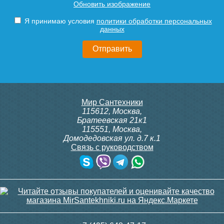
Обновить изображение
ITTZ.090.350.2900 с
ITTL.110.220.2400 с
решеткой GRILL.LGA-35-
решеткой SGL.2400.220
Я принимаю условия
политики обработки персональных
2900 natural
gold
данных
Клапан радиаторный
Комнатный термостат
53 658
42 017
Siemens VUN 215, осевой
Siemens RAA 31
1/2"
Подробнее
Подробнее
Мир Сантехники
115612
,
Москва
,
4 500
3 900
Братеевская 21к1
115551
,
Москва
,
Подробнее
Подробнее
Домодедовская ул. д.7 к.1
Связь с руководством
Конвектор ITT.110.200.1900
Конвектор ITT.140.400.2800
с решеткой GRILL.SGA-20-
с решеткой GRILL.SGW-40-
1900 natural
2800 орех
Комплект подключения
Комплект подключения