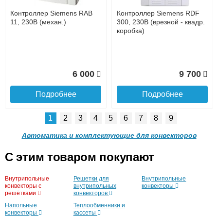
доставке, так и самовывозом
Интернет-деньгами (Yandex-деньги, Web-money,
Контроллер Siemens RAB
Контроллер Siemens RDF
Qiwi-кошельки и другие).
11, 230В (механ.)
300, 230В (врезной - квадр.
Безналичный расчёт (возможно и с НДС)
коробка)
подробнее...
Подробнее об оплате
6 000
9 700
Подробнее
Подробнее
1
2
3
4
5
6
7
8
9
Автоматика и комплектующие для конвекторов
C этим товаром покупают
Подъем на этаж.
Контроллер Siemens RDF
Контроллер Siemens RDF
Внутрипольные
Решетки для
Внутрипольные
310.2/MM, 230В (врезной)
600Т, 230В (врезной - кругл.
конвекторы с
внутрипольных
конвекторы
коробка, расписание, упр.с
решётками
конвекторов
до подъезда
пульта)
услуга платная
Напольные
Теплообменники и
возможность
конвекторы
кассеты