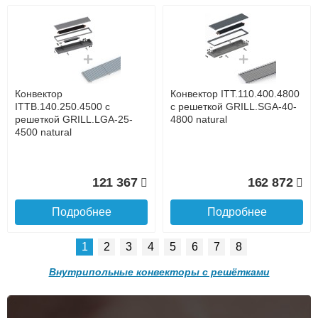
9 300
20 750
Подробнее
Подробнее
Доставка в регионы России.
Конвектор
Конвектор ITT.110.400.4800
ITTB.140.250.4500 с
с решеткой GRILL.SGA-40-
решеткой GRILL.LGA-25-
4800 natural
4500 natural
Контроллер Siemens RDG
Контроллер Siemens RDG
121 367
162 872
100T, 230В (накладной,
110, 230В (накладной)
расписание, упр.с пульта)
Подробнее
Подробнее
1
2
3
4
5
6
7
8
28 000
21 750
Подробнее о доставке
Внутрипольные конвекторы с решётками
Подробнее
Подробнее