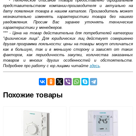
** - Техническое описание товара предоставлено официальным
представительством компании-производителя и актуально на
дату появления товара в нашем каталоге. Производитель может
незначительно изменять характеристики товара без нашего
уведомления. Просим Вас заранее уточнять технические
характеристики у менеджеров.
*** - Цена на товар действительна для потребителей категории
"физические лица". Для юридических лиц действует совершенно
другая программа лояльности: цены на товары могут отличаться
как в большую, так и в меньшую сторону и зависят от таких
факторов, как периодичность закупки, количества заказанных
товаров и многих других особенностей и обстоятельств.
Подробнее про работу с юр.лицами читайте
здесь
.
Самовывоз.
Похожие товары
Оставьте отзыв
Возможные способы оплаты:
Доставка сантехники по Москве и Московской области
Наличный расчёт
Банковской картой на сайте в режиме реального
времени
Банковской картой при получении товара как при