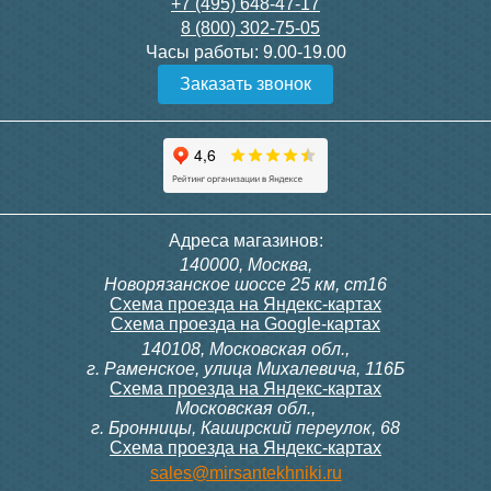
40 683
118 807
+7 (495) 648-47-17
конвектора угловой itermic
конвектора прямой itermic
ITFS
ITFS
8 (800) 302-75-05
Подробнее
Подробнее
Часы работы:
9.00-19.00
Заказать звонок
5 150
5 150
Подробнее
Подробнее
Конвектор ITT.140.200.3800
Адреса магазинов:
с решеткой GRILL.SGW-20-
140000, Москва,
3800 венге
Новорязанское шоссе 25 км, ст16
Схема проезда на Яндекс-картах
Схема проезда на Google-картах
140108, Московская обл.,
102 114
г. Раменское, улица Михалевича, 116Б
Схема проезда на Яндекс-картах
Московская обл.,
Подробнее
г. Бронницы, Каширский переулок, 68
Схема проезда на Яндекс-картах
sales@mirsantekhniki.ru